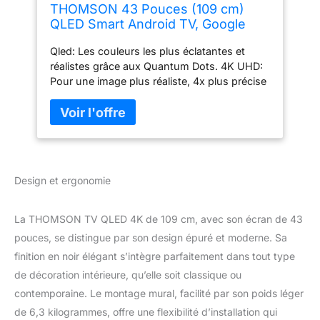
THOMSON 43 Pouces (109 cm)
QLED Smart Android TV, Google
Assistant, Wi-FI, Dolby Digital,
Qled: Les couleurs les plus éclatantes et
Bluetooth, Triple-Tuner
réalistes grâce aux Quantum Dots. 4K UHD:
(Câble/Satellite/Antenne), HDMI,
Pour une image plus réaliste, 4x plus précise
CI+, A+ Panneau – 43QA2S13
qu’en FHD. Android TV: Le divertissement le
plus complet donnant accès à de
nombreuses applications. Design sans
cadre: Un design élégant et moderne, sans
bords sur 3 côtés. Panel de grade A+: Les
TV Thomson utilisent les meilleurs dalles,
Design et ergonomie
pour la meilleure image. Assistant Vocal
Google: Utilisez tout simplement votre voix
pour contrôler votre TV. Télécommande
La THOMSON TV QLED 4K de 109 cm, avec son écran de 43
premium rétroéclairée: Gardez un œil sur
pouces, se distingue par son design épuré et moderne. Sa
tous vos boutons, même dans la pénombre.
finition en noir élégant s’intègre parfaitement dans tout type
Bouton FAVORIS: Désignez votre application
de décoration intérieure, qu’elle soit classique ou
favorite pour l’ouvrir en 1 click. Chromecast
built-in intégré: Diffusez sur votre TV films et
contemporaine. Le montage mural, facilité par son poids léger
musiques depuis vos appareils connectés
de 6,3 kilogrammes, offre une flexibilité d’installation qui