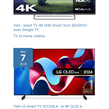
Test : smart TV 4K UHD Smart Tech 50UG02V
avec Google TV
TV et Home cinéma
Mar
7
2025
Test LG Smart TV 42C44LA : la 4K OLED à