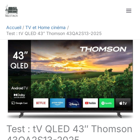
Aller
Rechercher
au
contenu
Accueil
TV et Home cinéma
Test : tV QLED 43″ Thomson 43QA2S13-2025
Test : tV QLED 43″ Thomson