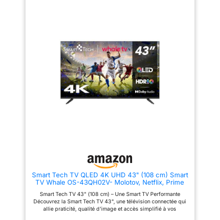
via AirPlay 2.
expérience visuelle optimale
FONCTIONNALITÉ IA : Click to
search, assistant vocal Bixby et
fond d'écran génératif,
simplifiez votre navigation et
personnalisez votre expérience,
avec ce TV plus intuitif et
adapté à vos besoins SMART
TV : Accédez facilement à vos
applications favorites, dont les
applications d'opérateurs ou
Samsung TV Plus, avec une
navigation fluide et intuitive,
pour profiter pleinement de vos
contenus sans effort GAMING
HUB : Il centralise vos jeux et
plateformes, avec ou sans
console, offrant un accès rapide
et personnalisé à vos contenus
gaming favoris, pour une
expérience immersive et
pratique
Smart Tech TV QLED 4K UHD 43" (108 cm) Smart
TV Whale OS-43QH02V- Molotov, Netflix, Prime
Video, Disney+ 3xHDMI - 2xUSB; Son Dolby
Smart Tech TV 43" (108 cm) – Une Smart TV Performante
Découvrez la Smart Tech TV 43", une télévision connectée qui
allie praticité, qualité d’image et accès simplifié à vos
contenus préférés grâce à Whale OS. Plongez dans l’image 4K