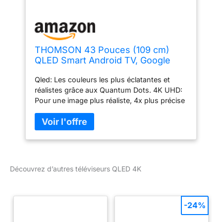
THOMSON 43 Pouces (109 cm)
QLED Smart Android TV, Google
Assistant, Wi-FI, Dolby Digital,
Qled: Les couleurs les plus éclatantes et
Bluetooth, Triple-Tuner
réalistes grâce aux Quantum Dots. 4K UHD:
(Câble/Satellite/Antenne), HDMI,
Pour une image plus réaliste, 4x plus précise
CI+, A+ Panneau – 43QA2S13
qu’en FHD. Android TV: Le divertissement le
plus complet donnant accès à de
nombreuses applications. Design sans
cadre: Un design élégant et moderne, sans
bords sur 3 côtés. Panel de grade A+: Les
TV Thomson utilisent les meilleurs dalles,
Découvrez d’autres téléviseurs QLED 4K
pour la meilleure image. Assistant Vocal
Google: Utilisez tout simplement votre voix
pour contrôler votre TV. Télécommande
premium rétroéclairée: Gardez un œil sur
-24%
tous vos boutons, même dans la pénombre.