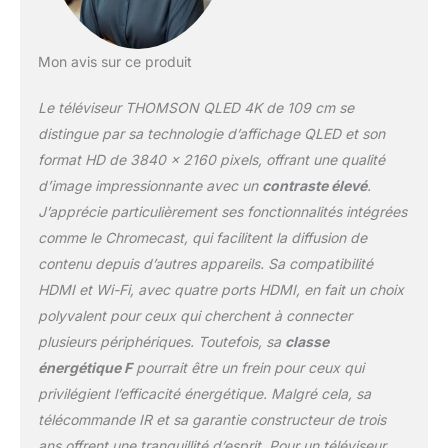
pour une image plus réaliste en HDR. Triple
tuner: Recevez la TV par TNT, câble ou
encore satellite, sans matériel
Mon avis sur ce produit
supplémentaire. Garantie prolongée: Garantie
constructeur complète de 3 ans, preuve de
Le téléviseur THOMSON QLED 4K de 109 cm se
fiabilité. Support mural VESA (non inclus)
200x200
distingue par sa technologie d’affichage QLED et son
format HD de 3840 x 2160 pixels, offrant une qualité
d’image impressionnante avec un
contraste élevé
.
J’apprécie particulièrement ses fonctionnalités intégrées
comme le Chromecast, qui facilitent la diffusion de
contenu depuis d’autres appareils. Sa compatibilité
HDMI et Wi-Fi, avec quatre ports HDMI, en fait un choix
polyvalent pour ceux qui cherchent à connecter
plusieurs périphériques. Toutefois, sa
classe
énergétique F
pourrait être un frein pour ceux qui
privilégient l’efficacité énergétique. Malgré cela, sa
télécommande IR et sa garantie constructeur de trois
ans offrent une tranquillité d’esprit. Pour un téléviseur