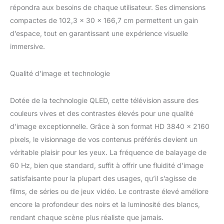
compatibles. Dolby Atmos: Profitez d'un son
répondra aux besoins de chaque utilisateur. Ses dimensions
dynamique grâce à la technologie Dolby
compactes de 102,3 x 30 x 166,7 cm permettent un gain
Atmos. Dolby Vision: Améliore le contraste
pour une image plus réaliste en HDR. Triple
d’espace, tout en garantissant une expérience visuelle
tuner: Recevez la TV par TNT, câble ou
immersive.
encore satellite, sans matériel
supplémentaire. Garantie prolongée: Garantie
Qualité d’image et technologie
constructeur complète de 3 ans, preuve de
fiabilité. Support mural VESA (non inclus)
200x200
Dotée de la technologie QLED, cette télévision assure des
couleurs vives et des contrastes élevés pour une qualité
d’image exceptionnelle. Grâce à son format HD 3840 x 2160
pixels, le visionnage de vos contenus préférés devient un
véritable plaisir pour les yeux. La fréquence de balayage de
60 Hz, bien que standard, suffit à offrir une fluidité d’image
satisfaisante pour la plupart des usages, qu’il s’agisse de
films, de séries ou de jeux vidéo. Le contraste élevé améliore
encore la profondeur des noirs et la luminosité des blancs,
rendant chaque scène plus réaliste que jamais.