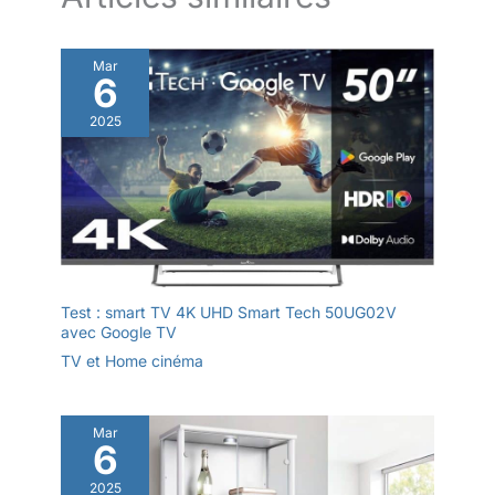
question ou besoin
d'aide pour le montage,
n'hésitez pas à nous
Mar
6
contacter. Nous vous
garantissons une
2025
réponse satisfaisante
sous 24 heures.
Test : smart TV 4K UHD Smart Tech 50UG02V
avec Google TV
TV et Home cinéma
Mar
6
2025