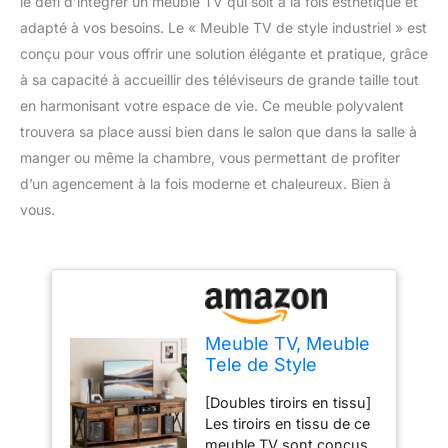
le défi d’intégrer un meuble TV qui soit à la fois esthétique et
adapté à vos besoins. Le « Meuble TV de style industriel » est
conçu pour vous offrir une solution élégante et pratique, grâce
à sa capacité à accueillir des téléviseurs de grande taille tout
en harmonisant votre espace de vie. Ce meuble polyvalent
trouvera sa place aussi bien dans le salon que dans la salle à
manger ou même la chambre, vous permettant de profiter
d’un agencement à la fois moderne et chaleureux. Bien à
vous.
Meuble TV, Meuble
Tele de Style
Industriel, Table TV
[Doubles tiroirs en tissu]
180 cm avec Deux
Les tiroirs en tissu de ce
Meubles, pour
meuble TV sont conçus