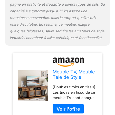
offrent également un
gagne en praticité et s’adapte à divers types de sols. Sa
rangement pratique pour
capacité à supporter jusqu’à 71 kg assure une
une barre de son,
robustesse convenable, mais le rapport qualité-prix
garantissant un accès
facile. [Durable] Ce
reste discutable. En résumé, ce meuble, malgré
meuble TV de salon est
quelques faiblesses, saura séduire les amateurs de style
fabriqué à partir de
industriel cherchant à allier esthétique et fonctionnalité.
panneaux de particules
de haute qualité et de
panneaux composites
durables pour une
sensation de richesse et
de durabilité. Le cadre
Meuble TV, Meuble
métallique en X sur les
Tele de Style
côtés améliore à la fois
Industriel, Table TV
l'esthétique et la stabilité.
[Doubles tiroirs en tissu]
180 cm avec Deux
Avec une capacité de
Les tiroirs en tissu de ce
Meubles, pour
charge maximale de 70
meuble TV sont conçus
Téléviseurs
kg, il peut supporter
pour offrir confort et
60/65/70 Pouces,
votre téléviseur et
respirabilité, avec une
Meuble télé en Bois
d'autres objets en toute
surface douce qui
pour Salon, Salle à