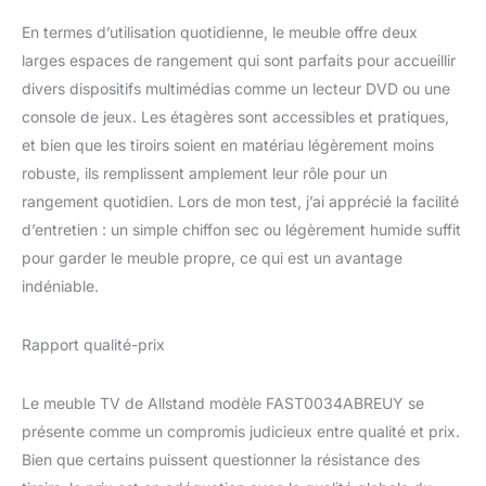
panneaux de particules
de haute qualité et de
En termes d’utilisation quotidienne, le meuble offre deux
panneaux composites
larges espaces de rangement qui sont parfaits pour accueillir
durables pour une
divers dispositifs multimédias comme un lecteur DVD ou une
sensation de richesse et
console de jeux. Les étagères sont accessibles et pratiques,
de durabilité. Le cadre
métallique en X sur les
et bien que les tiroirs soient en matériau légèrement moins
côtés améliore à la fois
robuste, ils remplissent amplement leur rôle pour un
l'esthétique et la stabilité.
rangement quotidien. Lors de mon test, j’ai apprécié la facilité
Avec une capacité de
d’entretien : un simple chiffon sec ou légèrement humide suffit
charge maximale de 70
kg, il peut supporter
pour garder le meuble propre, ce qui est un avantage
votre téléviseur et
indéniable.
d'autres objets en toute
sécurité. Ses pieds
Rapport qualité-prix
réglables s'adaptent au
sol, évitant les rayures et
garantissant une stabilité
Le meuble TV de Allstand modèle FAST0034ABREUY se
optimale. [Assemblage
présente comme un compromis judicieux entre qualité et prix.
facile et service client]
Bien que certains puissent questionner la résistance des
Nous veillons à ce que
toutes les pièces soient