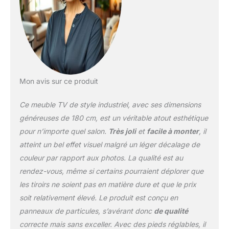
acrylique transparent
offrent un design simple
et pratique, alliant
rangement et esthétique.
La structure ouverte
accueille facilement des
appareils tels que des
Mon avis sur ce produit
DVD et une PS5.
[Gestion des câbles] Ce
Ce meuble TV de style industriel, avec ses dimensions
haut meuble TV marron
rustique est doté d'une
généreuses de 180 cm, est un véritable atout esthétique
ouverture spécialement
pour n’importe quel salon.
Très joli
et
facile à monter
, il
conçue pour la gestion
atteint un bel effet visuel malgré un léger décalage de
des câbles à l'arrière,
couleur par rapport aux photos. La qualité est au
permettant d'organiser et
de dissimuler les câbles.
rendez-vous, même si certains pourraient déplorer que
Cela élimine
les tiroirs ne soient pas en matière dure et que le prix
l'encombrement visuel et
soit relativement élevé. Le produit est conçu en
crée un espace plus
panneaux de particules, s’avérant donc
de qualité
organisé. Les supports
ouverts de chaque côté
correcte mais sans exceller. Avec des pieds réglables, il