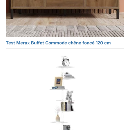
Test Merax Buffet Commode chêne foncé 120 cm