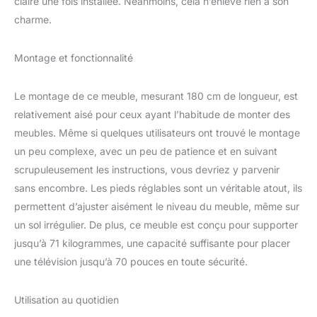
claire une fois installée. Néanmoins, cela n’enlève rien à son
DVD et une PS5.
charme.
[Gestion des câbles] Ce
haut meuble TV marron
rustique est doté d'une
Montage et fonctionnalité
ouverture spécialement
conçue pour la gestion
Le montage de ce meuble, mesurant 180 cm de longueur, est
des câbles à l'arrière,
permettant d'organiser et
relativement aisé pour ceux ayant l’habitude de monter des
de dissimuler les câbles.
meubles. Même si quelques utilisateurs ont trouvé le montage
Cela élimine
un peu complexe, avec un peu de patience et en suivant
l'encombrement visuel et
scrupuleusement les instructions, vous devriez y parvenir
crée un espace plus
organisé. Les supports
sans encombre. Les pieds réglables sont un véritable atout, ils
ouverts de chaque côté
permettent d’ajuster aisément le niveau du meuble, même sur
offrent également un
un sol irrégulier. De plus, ce meuble est conçu pour supporter
rangement pratique pour
jusqu’à 71 kilogrammes, une capacité suffisante pour placer
une barre de son,
garantissant un accès
une télévision jusqu’à 70 pouces en toute sécurité.
facile. [Durable] Ce
meuble TV de salon est
Utilisation au quotidien
fabriqué à partir de