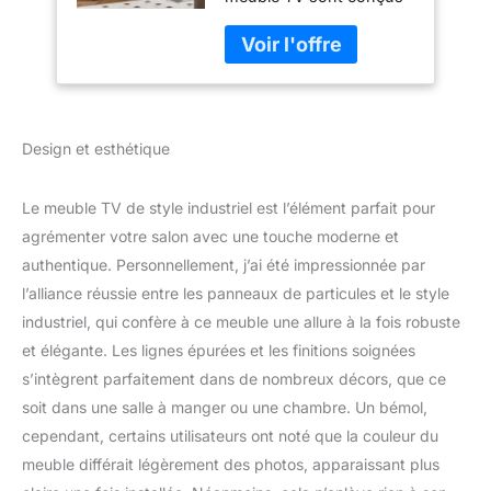
Téléviseurs
pour offrir confort et
60/65/70 Pouces,
respirabilité, avec une
Meuble télé en Bois
surface douce qui
pour Salon, Salle à
permet la circulation de
Manger et Chambre
l'air. De plus, les tiroirs
sont dotés d'une butée
Design et esthétique
de sécurité pour éviter
les chutes et réduire les
risques de blessures
Le meuble TV de style industriel est l’élément parfait pour
dues à une mauvaise
agrémenter votre salon avec une touche moderne et
manipulation. [Portes en
authentique. Personnellement, j’ai été impressionnée par
acrylique] Ce meuble TV
l’alliance réussie entre les panneaux de particules et le style
mesure 180 x 40 x 60
cm. Les portes en
industriel, qui confère à ce meuble une allure à la fois robuste
acrylique transparent
et élégante. Les lignes épurées et les finitions soignées
offrent un design simple
s’intègrent parfaitement dans de nombreux décors, que ce
et pratique, alliant
soit dans une salle à manger ou une chambre. Un bémol,
rangement et esthétique.
La structure ouverte
cependant, certains utilisateurs ont noté que la couleur du
accueille facilement des
meuble différait légèrement des photos, apparaissant plus
appareils tels que des