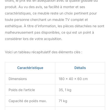
tiroirs, le prix est en adéquation avec la qualité globale du
clairement étiquetées
produit. Au vu des avis, sa facilité à monter et ses
pour éviter toute
caractéristiques, ce meuble reste un choix pertinent pour
confusion. Pour toute
toute personne cherchant un meuble TV complet et
question ou besoin
d'aide pour le montage,
esthétique. À titre d’information, les pièces détachées ne sont
n'hésitez pas à nous
malheureusement pas disponibles, ce qui est un point à
contacter. Nous vous
considérer lors de votre acquisition.
garantissons une
réponse satisfaisante
sous 24 heures.
Voici un tableau récapitulatif des éléments clés :
Caractéristique
Détails
Dimensions
180 x 40 x 60 cm
Poids de l’article
35, 1 kg
Capacité de poids max.
71 kg