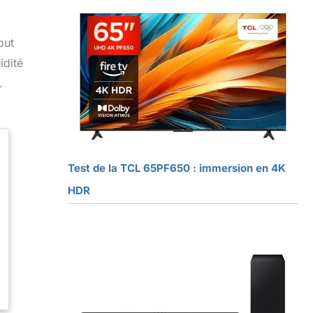
out
idité
.
Test de la TCL 65PF650 : immersion en 4K
HDR