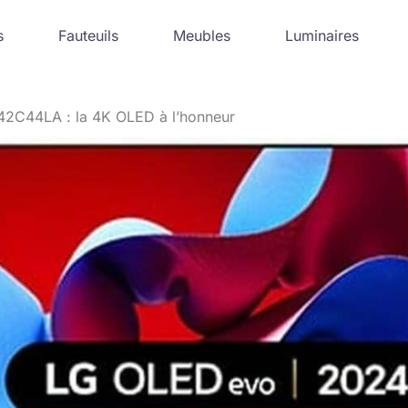
s
Fauteuils
Meubles
Luminaires
42C44LA : la 4K OLED à l’honneur