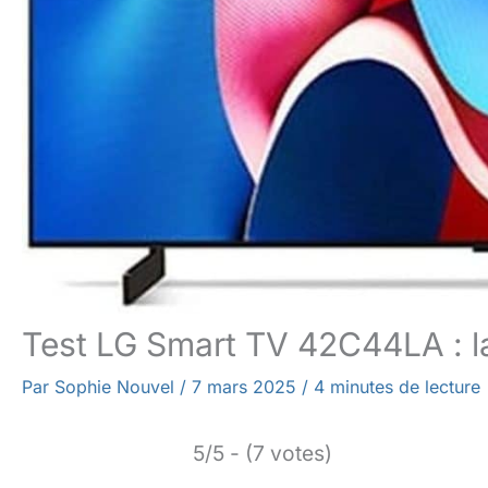
Test LG Smart TV 42C44LA : l
Par
Sophie Nouvel
/
7 mars 2025
/
4 minutes de lecture
5/5 - (7 votes)