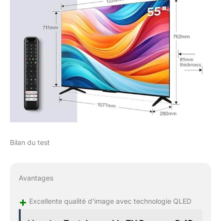
charge ! Assurez-vous
de pouvoir utiliser
pleinement la capacité
maximale de votre
téléviseur 4K HDR : que
vous profitiez de
contenus Dolby Vision
sur Netflix, Disney+ ou
de contenus HDR 10+
sur Amazon Prime
Video, ce téléviseur
TCL 4K HDR prendra
toujours en charge le
meilleur format. Dolby
Bilan du test
Atmos: Immersive, le
son en mouvement
coule tout autour de
Avantages
vous. Le son n'a jamais
été aussi bon.
+
Ressentez une
Excellente qualité d’image avec technologie QLED
connexion plus