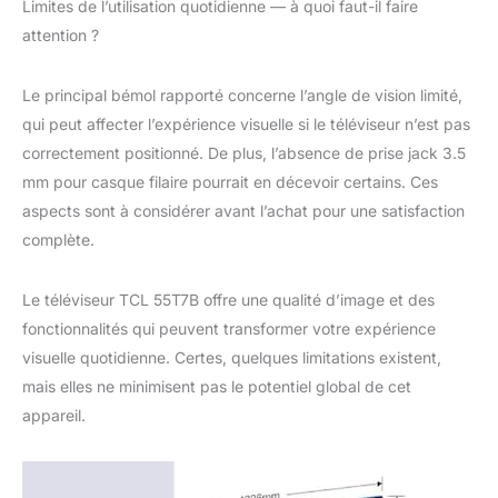
Limites de l’utilisation quotidienne — à quoi faut-il faire
image incroyablement
attention ?
détaillée, comme l'ont
voulu les réalisateurs.
L'image que vous
Le principal bémol rapporté concerne l’angle de vision limité,
voyez est aussi
qui peut affecter l’expérience visuelle si le téléviseur n’est pas
détaillée que dans le
correctement positionné. De plus, l’absence de prise jack 3.5
monde réel. Plongez
dans la profondeur et
mm pour casque filaire pourrait en décevoir certains. Ces
le détail ! HDR
aspects sont à considérer avant l’achat pour une satisfaction
MULTIFORMAT: Un
complète.
HDR époustouflant
quelle que soit la
source.Il existe de
Le téléviseur TCL 55T7B offre une qualité d’image et des
nombreuses façons
fonctionnalités qui peuvent transformer votre expérience
d'obtenir la meilleure
visuelle quotidienne. Certes, quelques limitations existent,
qualité d'image 4K HDR
mais elles ne minimisent pas le potentiel global de cet
sur un téléviseur :
HDR10, HDR HLG,
appareil.
HDR10+ , HDR DOLBY
VISION.Ce téléviseur
TCL les prend tous en