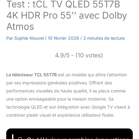
Test : tCL TV QLED 55T7B
4K HDR Pro 55’’ avec Dolby
Atmos
Par
Sophie Nouvel
/
10 février 2026
/
3 minutes de lecture
4.9/5 - (10 votes)
Le téléviseur TCL 55T7B
est un modèle qui attire l’attention
par ses impressions générales positives. Offrant des
performances visuelles de haute qualité, il se place comme
une option envisageable pour la maison moderne. Sa
technologie QLED et son intégration avec Google TV visent à
combiner plaisir visuel et expérience utilisateur fluide.