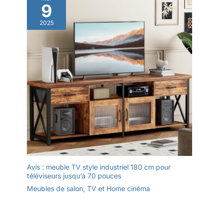
important qu'un
9
téléviseur offrant une
bonne image. Avec
2025
HDMI 2.1 et ALLM,
vous bénéficierez
d'une latence
minimale et des
meilleurs paramètres
d'image pour les
jeux,
automatiquement.
Avis : meuble TV style industriel 180 cm pour
téléviseurs jusqu’à 70 pouces
Meubles de salon
,
TV et Home cinéma