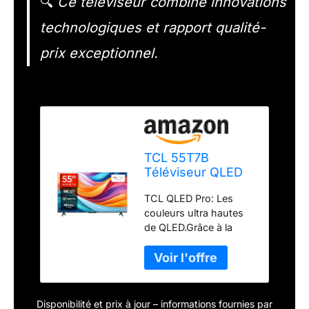
🔍
Ce téléviseur combine innovations
technologiques et rapport qualité-
prix exceptionnel.
TCL 55T7B
Téléviseur QLED
Pro 55 pouces, 4K
TCL QLED Pro: Les
Ultra HD, HDR Pro,
couleurs ultra hautes
Smart TV
de QLED.Grâce à la
Powered by
dernière technologie
Google TV (Dolby
QLED PRO, ce
Vision & Atmos,
téléviseur TCL offre des
Motion clarity,
couleurs authentiques
Hands-Free Voice
composées de plus
Control,
Disponibilité et prix à jour – informations fournies par