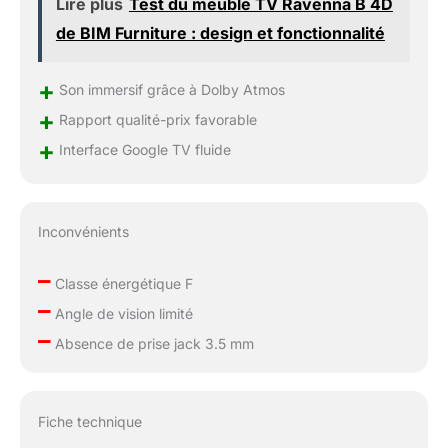
profonde avec les
Lire plus
Test du meuble TV Ravenna B 4D
histoires et la musique
de BIM Furniture : design et fonctionnalité
que vous aimez grâce
à un son qui bouge
+
tout autour de vous
Son immersif grâce à Dolby Atmos
avec un réalisme à
+
Rapport qualité-prix favorable
couper le souffle.
+
GAME MASTER 3.0:
Interface Google TV fluide
Votre expérience de jeu
optimisée.Pour les
joueurs, un téléviseur
réactif est tout aussi
Inconvénients
important qu'un
téléviseur offrant une
–
Classe énergétique F
bonne image. Avec
–
Angle de vision limité
HDMI 2.1 et ALLM,
–
vous bénéficierez
Absence de prise jack 3.5 mm
d'une latence minimale
et des meilleurs
paramètres d'image
pour les jeux,
Fiche technique
automatiquement.