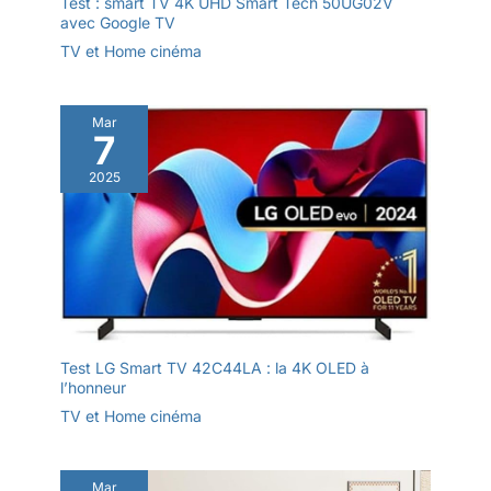
Test : smart TV 4K UHD Smart Tech 50UG02V
en charge le meilleur
avec Google TV
format. Dolby Atmos:
TV et Home cinéma
Immersive, le son en
mouvement coule
tout autour de vous.
Mar
Le son n'a jamais été
7
aussi bon. Ressentez
une connexion plus
2025
profonde avec les
histoires et la
musique que vous
aimez grâce à un son
qui bouge tout
autour de vous avec
un réalisme à couper
le souffle. GAME
Test LG Smart TV 42C44LA : la 4K OLED à
MASTER 3.0: Votre
l’honneur
expérience de jeu
TV et Home cinéma
optimisée.Pour les
joueurs, un téléviseur
réactif est tout aussi
Mar