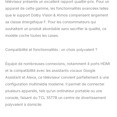
matériaux organiques
téléviseur présente un excellent rapport qualité-prix. Pour un
en plusieurs couches,
appareil de cette gamme, les fonctionnalités avancées telles
ce qui permet d'obtenir
que le support Dolby Vision & Atmos compensent largement
des propriétés
sa classe énergétique F. Pour les consommateurs qui
optiques supérieures et
des couleurs pures. 4K
souhaitent un produit abordable sans sacrifier la qualité, ce
HDR PRO: Couleurs
modèle coche toutes les cases.
vives et précises et
détails les plus fins.La
Compatibilité et fonctionnalités : un choix polyvalent ?
meilleure norme pour le
contenu UHD 4K est la
plage dynamique
Équipé de nombreuses connexions, notamment 4 ports HDMI
élevée. HDR PRO offre
et la compatibilité avec les assistants vocaux Google
une expérience
supérieure en matière
Assistant et Alexa, ce téléviseur convient parfaitement à une
de plage dynamique
configuration multimédia moderne. Il permet de connecter
élevée avec un grand
plusieurs appareils, tels qu’un ordinateur portable ou une
contraste, des détails
console, faisant du TCL 55T7B un centre de divertissement
d'ombre et des
polyvalent à domicile.
couleurs vives et
précises. Faites
l'expérience d'une