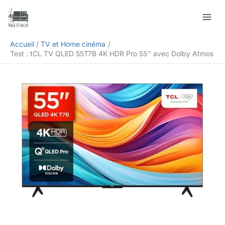
Aller
Rechercher
au
contenu
Accueil
TV et Home cinéma
Test : tCL TV QLED 55T7B 4K HDR Pro 55’’ avec Dolby Atmos