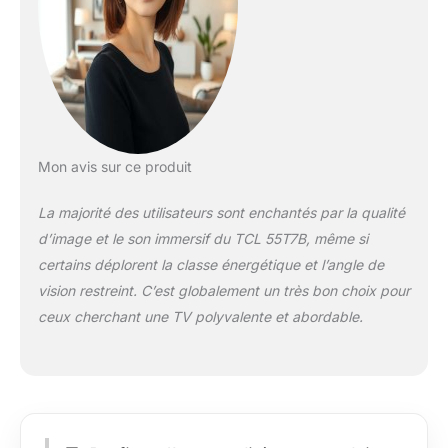
longtemps et de
manière très efficace.
En même temps, il
utilise une
technologie
d'encapsulation de
très haute précision
pour copolymériser
Mon avis sur ce produit
des matériaux à
points quantiques
La majorité des utilisateurs sont enchantés par la qualité
nanométriques et
des matériaux
d’image et le son immersif du TCL 55T7B, même si
organiques en
certains déplorent la classe énergétique et l’angle de
plusieurs couches,
vision restreint. C’est globalement un très bon choix pour
ce qui permet
ceux cherchant une TV polyvalente et abordable.
d'obtenir des
propriétés optiques
supérieures et des
couleurs pures. 4K
HDR PRO: Couleurs
vives et précises et
détails les plus