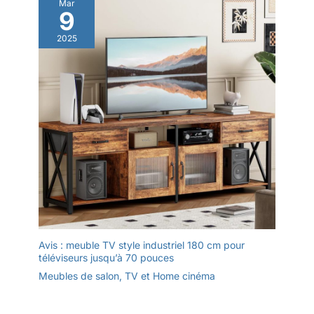
ordinateur) vers votre téléviseur.
Mar
9
AirPlay vous permet de diffuser
des vidéos, des photos, de la
musique et bien plus encore
2025
depuis des appareils Apple
vers vos téléviseurs intelligents.
Avis : meuble TV style industriel 180 cm pour
téléviseurs jusqu’à 70 pouces
Meubles de salon
,
TV et Home cinéma