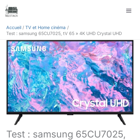
Aller
Rechercher
au
contenu
Accueil
TV et Home cinéma
Test : samsung 65CU7025, tV 65 » 4K UHD Crystal UHD
Test : samsung 65CU7025,