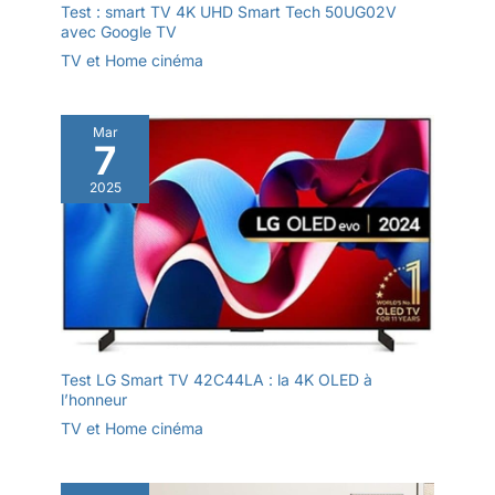
Test : smart TV 4K UHD Smart Tech 50UG02V
Netflix, YouTube, Chromecast et
avec Google TV
T-Cast, Google Play Store,
Google Home, Google Assistant
TV et Home cinéma
FAR Field, fonctionne avec
Alexa DOLBY VISION :
Luminosité accrue, noir plus
profond et gamme de couleurs
Mar
plus étendue. Dolby Vision est
7
une technologie
cinématographique puissante
qui transforme votre expérience
2025
télévisuelle. Il donne vie au
divertissement avec des
images spectaculaires, une
luminosité, des couleurs, un
contraste, des détails et une
dimensionnalité incroyables.
Grâce aux fonctionnalités
avancées de Dolby Vision, vous
constaterez que l'histoire a plus
à offrir que le HDR général.
AIRPLAY 2 ET MIRACAST :
Test LG Smart TV 42C44LA : la 4K OLED à
Diffusion facile de votre
l’honneur
téléphone, tablette ou ordinateur
portable sur le grand téléviseur
TV et Home cinéma
TCL. Miracast permet la
duplication d'écran sans fil
depuis un appareil
(smartphone, tablette ou