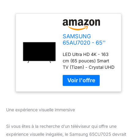
SAMSUNG
65AU7020 - 65''
(163 cm) - Crystal
LED Ultra HD 4K - 163
UHD 4K 3840x2160
cm (65 pouces) Smart
- HDR - Smart TV -
TV (Tizen) - Crystal UHD
Gaming HUB -
Son 2.0 avec 20 W RMS
3xHDMI
3 x HDMI - 1 x USB - 2
pieds - PC vers TV WiFi -
Bluetooth
Une expérience visuelle immersive
Si vous êtes à la recherche d’un téléviseur qui offre une
expérience visuelle inégalée, le Samsung 65CU7025 devrait