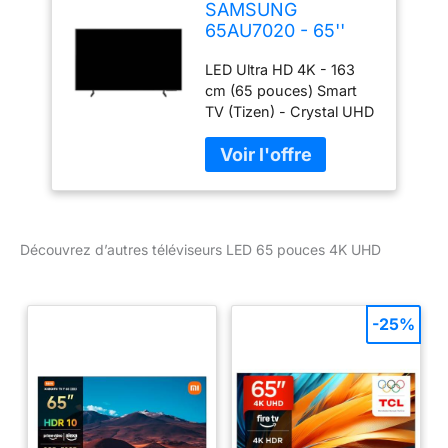
SAMSUNG
65AU7020 - 65''
(163 cm) - Crystal
LED Ultra HD 4K - 163
UHD 4K 3840x2160
cm (65 pouces) Smart
- HDR - Smart TV -
TV (Tizen) - Crystal UHD
Gaming HUB -
Son 2.0 avec 20 W RMS
3xHDMI
3 x HDMI - 1 x USB - 2
pieds - PC vers TV WiFi -
Bluetooth
Découvrez d’autres téléviseurs LED 65 pouces 4K UHD
-25%