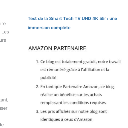
Test de la Smart Tech TV UHD 4K 55′ : une
ire
immersion complète
. Les
urs
ant,
user
de