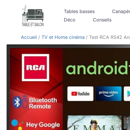
Aller
Tables basses
Canapé
au
Déco
Conseils
contenu
Accueil
TV et Home cinéma
Test RCA RS42 And