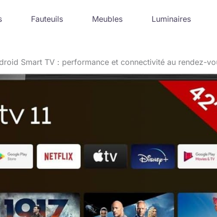
s
Fauteuils
Meubles
Luminaires
roid Smart TV : performance et connectivité au rendez-vo