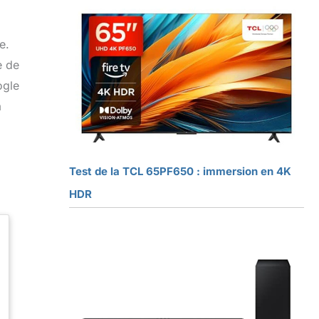
e.
e de
ogle
a
Test de la TCL 65PF650 : immersion en 4K
HDR