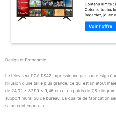
Contenu illimité :
énergétique F
Obtenez toutes les
Regardez, jouez e
5000 applications 
plus sur votre tél
les appareils do
demandez à Google
télévision populai
votre calendrier 
intégré : placez v
photos, des vidé
Design et Ergonomie
votre appareil pré
l'image : avec le 
compensation de 
Le téléviseur RCA RS42 impressionne par son design ép
des noirs et des
l’illusion d’une taille plus grande, ce qui est un atout 
C/T2/S2,3x HDMI i
de 24,02 x 37,99 x 9,45 cm et un poids de 7,8 kilogrammes
connector,1x Coax
support mural ou de bureau. La qualité de fabrication se
salon contemporain.