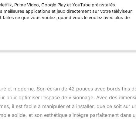
 Netflix, Prime Video, Google Play et YouTube préinstallés.
]
 meilleures applications et jeux directement sur votre téléviseur.
t faites ce que vous voulez, quand vous le voulez avec plus de
de Google Play. "Hey Google" : utilisez votre voix pour en faire
éviseur. Planifiez votre journée, découvrez du contenu, contrôlez
mestiques. Appuyez simplement sur le bouton Google Assistant et
 de rechercher le dernier film à succès, les émissions de
res, d'ouvrir des applications, de consulter la météo, d'ouvrir
ou de contrôler votre appareil intelligent connecté. Chromecast
otre petit écran sur votre grand écran. Diffusez rapidement des
os, de la musique et d'autres contenus que vous aimez depuis
féré directement sur votre téléviseur. Triple amélioration de
rétroéclairage DLED, la technologie de réduction du bruit 3D et de
mouvement, vous pouvez profiter d'une meilleure uniformité
uré et moderne. Son écran de 42 pouces avec bords fins d
 couleurs vives avec une consommation d'énergie moindre. DVB
majeur pour optimiser l’espace de visionnage. Avec des dimens
nput, 2x USB input, 1x AV input, 1x mini-YPbPr input, 1x RJ45
, il est facile à manipuler et à installer, que ce soit sur u
ial output, 1x Earphone output, 1x CI+
mble solide, et son esthétique s’intègre parfaitement dans u