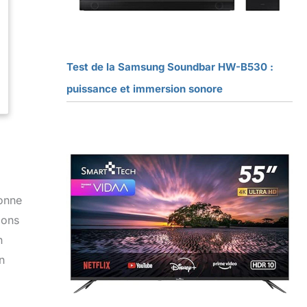
Test de la Samsung Soundbar HW-B530 :
puissance et immersion sonore
onne
ions
n
n