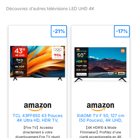
Découvrez d’autres télévisions LED UHD 4K
-21%
-17%
TCL 43PF650 43 Pouces
XIAOMI TV F 50, 127 cm
4K Ultra HD, HDR TV,
(50 Pouces), 4K UHD,
Smart LED Fire TV (Dolby
Smart TV, Fire OS8,
【Fire TV】Accédez
【4K HDR10 & Mode
Vision, Dolby Atmos,
Contrôle Vocal Alexa,
directement à votre
Filmmaker】Profitez d'une
DTS, HDR 10, Alexa
HDR10, MEMC, 60Hz
divertissement.Fire TV réunit
clarté exceptionnelle en 4K