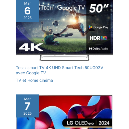
toujours prêt. Détendez-vous et
Mar
profitez du spectacle.
6
2025
Test : smart TV 4K UHD Smart Tech 50UG02V
avec Google TV
TV et Home cinéma
Mar
7
2025