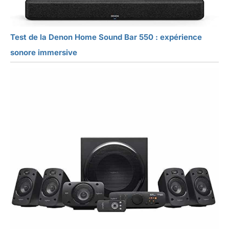
Test de la Denon Home Sound Bar 550 : expérience
sonore immersive