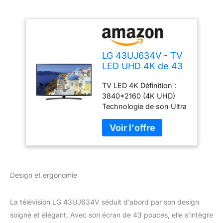
LG 43UJ634V - TV
LED UHD 4K de 43
Pouces (Active
TV LED 4K Définition :
HDR, Smart TV
3840*2160 (4K UHD)
WebOS 3.5, Ultra
Technologie de son Ultra
Surround)
Surround, 2.0 ch, 20 W
Tuner : DVB-T2/C/S2 2
ports USB (3.0/2.0)
Design et ergonomie
La télévision LG 43UJ634V séduit d’abord par son design
soigné et élégant. Avec son écran de 43 pouces, elle s’intègre