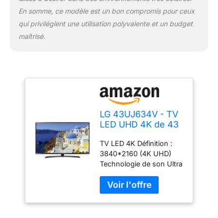
En somme, ce modèle est un bon compromis pour ceux
qui privilégient une utilisation polyvalente et un budget
maîtrisé.
LG 43UJ634V - TV
LED UHD 4K de 43
Pouces (Active
TV LED 4K Définition :
HDR, Smart TV
3840*2160 (4K UHD)
WebOS 3.5, Ultra
Technologie de son Ultra
Surround)
Surround, 2.0 ch, 20 W
Tuner : DVB-T2/C/S2 2
ports USB (3.0/2.0)