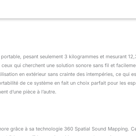
ster ses préférences. Les systèmes audio de Sony sont conçus
xcellente qualité audio, dans le respect de l'environnement. Nous
gés à utiliser moins de plastique neuf dans nos produits et
 portable, pesant seulement 3 kilogrammes et mesurant 12,
eux qui cherchent une solution sonore sans fil et facileme
ilisation en extérieur sans crainte des intempéries, ce qui es
rtabilité de ce système en fait un choix parfait pour les es
nt d’une pièce à l’autre.
ore grâce à sa technologie 360 Spatial Sound Mapping. C