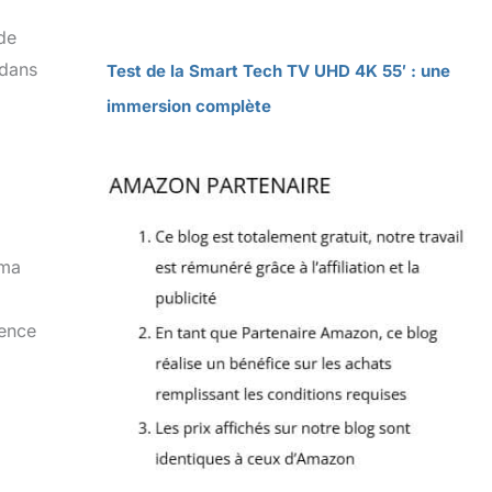
 de
 dans
Test de la Smart Tech TV UHD 4K 55′ : une
immersion complète
éma
sence