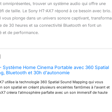
t omniprésentes, trouver un système audio qui offre une
 défi de taille. Le Sony HT-AX7 répond à ce besoin avec brio.
l vous plonge dans un univers sonore captivant, transforma
 de 30 heures et sa connectivité Bluetooth en font un
té et de performance.
- Système Home Cinema Portable avec 360 Spatial
g, Bluetooth et 30h d'autonomie
7 utilise la technologie 360 Spatial Sound Mapping qui vous
 son spatial en créant plusieurs enceintes fantômes à l'avant et
T-AX7 créera l'atmosphère parfaite avec un son immersif de haute
 soyez assis sur le canapé de votre salon, dans votre bureau ou
r votre lit. Les enceintes arrières possèdent 30h d’autonomie. Le
e avec la nouvelle application Sony Home Entertainment