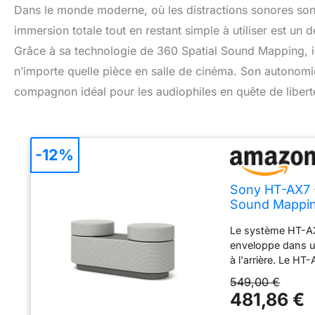
Dans le monde moderne, où les distractions sonores son
immersion totale tout en restant simple à utiliser est un
Grâce à sa technologie de 360 Spatial Sound Mapping, i
n’importe quelle pièce en salle de cinéma. Son autonomie
compagnon idéal pour les audiophiles en quête de liber
-12%
Sony HT-AX7 
Sound Mappin
Le système HT-AX
enveloppe dans un
à l'arrière. Le H
qualité, que vous
549,00 €
encore allongé su
481,86 €
HT-AX7 fonctionn