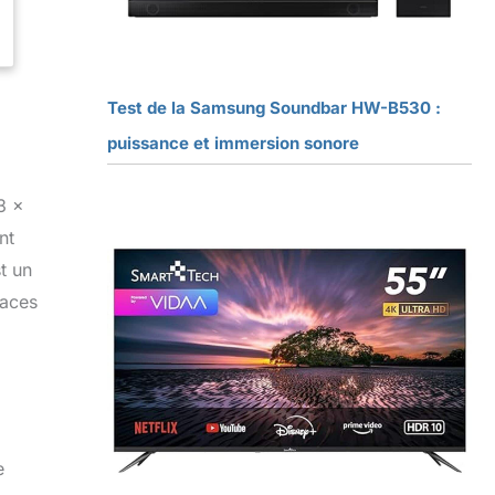
Test de la Samsung Soundbar HW-B530 :
puissance et immersion sonore
3 x
nt
t un
paces
e