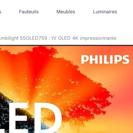
s
Fauteuils
Meubles
Luminaires
s Ambilight 55OLED759 : tV OLED 4K impressionnante