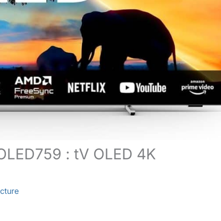
55OLED759 : tV OLED 4K
cture