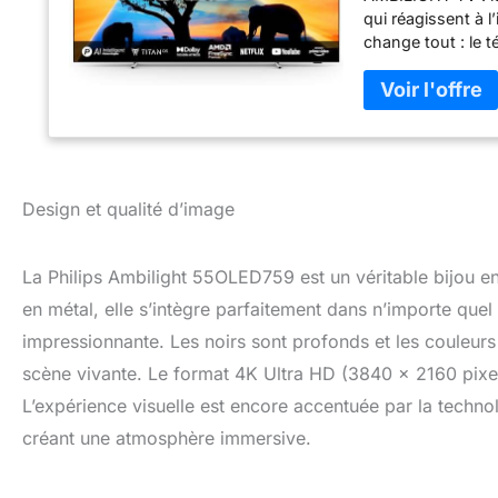
qui réagissent à 
change tout : le 
MOTEUR P5 AI PER
image réaliste av
riches en couleu
Trouvez ce que v
appréciez une sér
Parcourez les cat
DOLBY ATMOS ET D
Design et qualité d’image
jeux sont incroy
pour les disting
La Philips Ambilight 55OLED759 est un véritable bijou e
l’image réaliste 
même en biais. Le
en métal, elle s’intègre parfaitement dans n’importe que
détail dans les 
impressionnante. Les noirs sont profonds et les couleurs
scène vivante. Le format 4K Ultra HD (3840 x 2160 pixels)
L’expérience visuelle est encore accentuée par la technol
créant une atmosphère immersive.