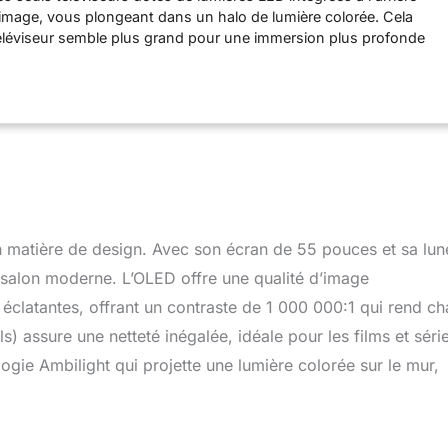
l’image, vous plongeant dans un halo de lumière colorée. Cela
téléviseur semble plus grand pour une immersion plus profonde
FECT PICTURE : le processeur Philips P5 avec IA produit une
ec l'IA à apprentissage profond pour des mouvements fluides
rs, comme le ferait le cerveau humain PLATEFORME TITAN OS:
ous aimez avec notre plateforme Smart TV TITAN OS. Vous
ie? Continuez à regarder directement depuis l’écran d’accueil.
égories des meilleurs services de streaming à un seul endroit
OLBY VISION : le son et l’image des films, divertissements et
ables. Vous ne verrez plus de scènes décevantes trop sombres
uer ! Entendez chaque mot clairement TV OLED AMBILIGHT :
n matière de design. Avec son écran de 55 pouces et sa lun
de votre TV 4K (UHD) OLED Ambilight est toujours exceptionnelle,
s noirs sont toujours profonds et pas gris et vous verrez chaque
l salon moderne. L’OLED offre une qualité d’image
zones d’ombre ou lumineuses
 éclatantes, offrant un contraste de 1 000 000:1 qui rend c
 assure une netteté inégalée, idéale pour les films et séri
ogie Ambilight qui projette une lumière colorée sur le mur,