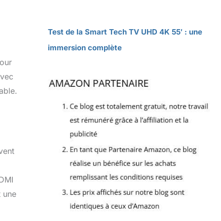
Test de la Smart Tech TV UHD 4K 55′ : une
immersion complète
pour
avec
able.
vent
HDMI
t une