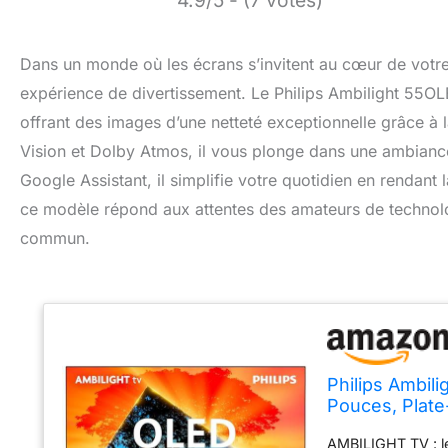
4.9/5 - (7 votes)
Dans un monde où les écrans s’invitent au cœur de votre 
expérience de divertissement. Le Philips Ambilight 55
offrant des images d’une netteté exceptionnelle grâce à 
Vision et Dolby Atmos, il vous plonge dans une ambian
Google Assistant, il simplifie votre quotidien en rendant l
ce modèle répond aux attentes des amateurs de technolog
commun.
Philips Ambil
Pouces, Plate
Dolby Vision 
AMBILIGHT TV : le
Google Assist