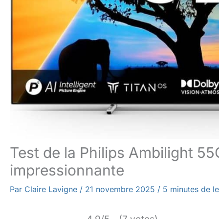
Test de la Philips Ambilight 
impressionnante
Par
Claire Lavigne
/
21 novembre 2025
/
5 minutes de le