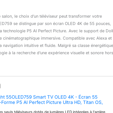
salon, le choix d’un téléviseur peut transformer votre
OLED759 se distingue par son écran OLED 4K de 55 pouces,
la technologie P5 AI Perfect Picture. Avec le support de Do
ce cinématographique immersive. Compatible avec Alexa et
a navigation intuitive et fluide. Malgré sa classe énergétique
ie à la recherche d’une expérience visuelle et sonore hor
ight 55OLED759 Smart TV OLED 4K - Écran 55
-Forme P5 AI Perfect Picture Ultra HD, Titan OS,
et Son Dolby Atmos, Fonctionne avec Alexa et
s seuls téléviseurs dotés de lumières LED intégrées à l'arrière
ant