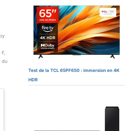
lby
 F,
s du
Test de la TCL 65PF650 : immersion en 4K
HDR