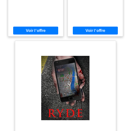
E27 pour une
puissance maximale
par douille de 40 W ;
Dimmable en
fonction de l’ampoule
utilisée Dimensions
de la suspension :
hauteur : 170 cm,
diamètre : 65,5 cm