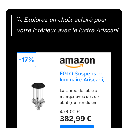
🔍
Explorez un choix éclairé pour
votre intérieur avec le lustre Ariscani.
-17%
EGLO Suspension
luminaire Ariscani,
lampe de plafond
La lampe de table à
suspendue à 10
manger avec ses dix
abat-jour ronds en
verre fumé noir
459,00 €
transparent pouvant
382,99 €
être suspendus à un
baldaquin rond en