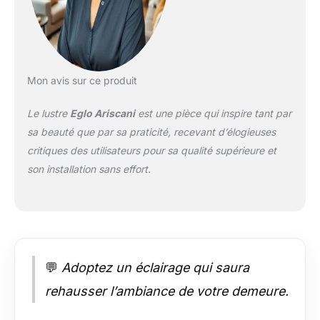
à filament
représentée n'est pas
incluse et est
disponible
séparément sous la
référence EGLO
Mon avis sur ce produit
110004 Convient à
toute ampoule
Le lustre
Eglo Ariscani
est une pièce qui inspire tant par
équipée d'un culot
sa beauté que par sa praticité, recevant d’élogieuses
E27 pour une
puissance maximale
critiques des utilisateurs pour sa qualité supérieure et
par douille de 40 W ;
son installation sans effort.
Dimmable en
fonction de l’ampoule
utilisée Dimensions
de la suspension :
hauteur : 170 cm,
diamètre : 65,5 cm
💬
Adoptez un éclairage qui saura
rehausser l’ambiance de votre demeure.