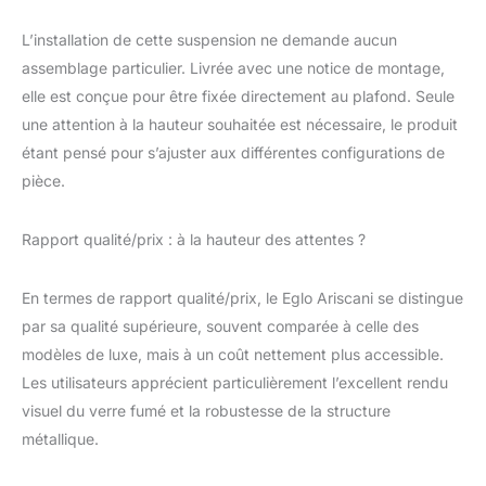
110004 Convient à
toute ampoule équipée
L’installation de cette suspension ne demande aucun
d'un culot E27 pour
assemblage particulier. Livrée avec une notice de montage,
une puissance
elle est conçue pour être fixée directement au plafond. Seule
maximale par douille de
40 W ; Dimmable en
une attention à la hauteur souhaitée est nécessaire, le produit
fonction de l’ampoule
étant pensé pour s’ajuster aux différentes configurations de
utilisée Dimensions de
pièce.
la suspension : hauteur
: 170 cm, diamètre :
65,5 cm
Rapport qualité/prix : à la hauteur des attentes ?
En termes de rapport qualité/prix, le Eglo Ariscani se distingue
par sa qualité supérieure, souvent comparée à celle des
modèles de luxe, mais à un coût nettement plus accessible.
Les utilisateurs apprécient particulièrement l’excellent rendu
visuel du verre fumé et la robustesse de la structure
métallique.