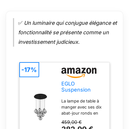
✅
Un luminaire qui conjugue élégance et
fonctionnalité se présente comme un
investissement judicieux.
-17%
EGLO
Suspension
luminaire
La lampe de table à
Ariscani, lampe
manger avec ses dix
de plafond
abat-jour ronds en
suspendue à 10
verre fumé noir
459,00 €
transparent pouvant