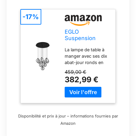
-17%
EGLO
Suspension
luminaire
La lampe de table à
Ariscani, lampe
manger avec ses dix
de plafond
abat-jour ronds en
suspendue à 10
verre fumé noir
459,00 €
transparent pouvant
382,99 €
être suspendus à un
baldaquin rond en
métal noir selon
différentes hauteurs
s’intègre avec style
aux intérieurs
Disponibilité et prix à jour – informations fournies par
modernes et
Amazon
minimalistes Grâce à
son design attrayant,