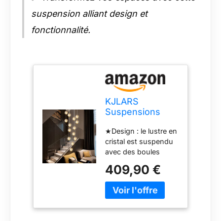
suspension alliant design et
fonctionnalité.
KJLARS
Suspensions
LED
★Design : le lustre en
Contemporaine
cristal est suspendu
Pendentif Lampe
avec des boules
Hauteur Réglable
cristallines en forme
Lustres adapté
409,90 €
de météore, chaque
pour salon table
boule de cristal
à manger
contient des bulles
escalier chambre
différentes,
Plafonniers
l'ensemble du lustre
lampe