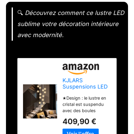
🔍
Découvrez comment ce lustre LED
sublime votre décoration intérieure
avec modernité.
KJLARS
Suspensions LED
Contemporaine
★Design : le lustre en
Pendentif Lampe
cristal est suspendu
Hauteur Réglable
avec des boules
Lustres adapté
cristallines en forme de
pour salon table à
409,90 €
météore, chaque boule
manger escalier
de cristal contient des
chambre