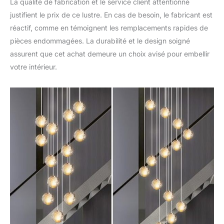
La qualité de fabrication et le service client attentionné
ampoules à intensité
justifient le prix de ce lustre. En cas de besoin, le fabricant est
variable G4 et un
variateur et engager un
réactif, comme en témoignent les remplacements rapides de
électricien
pièces endommagées. La durabilité et le design soigné
professionnel pour
assurent que cet achat demeure un choix avisé pour embellir
l'installer . ★ Garantie
votre intérieur.
de satisfaction :
l'expérience client est
notre principale
préoccupation.
N'hésitez pas à nous
contacter en cas de
problème de qualité
pour ce luminaire.