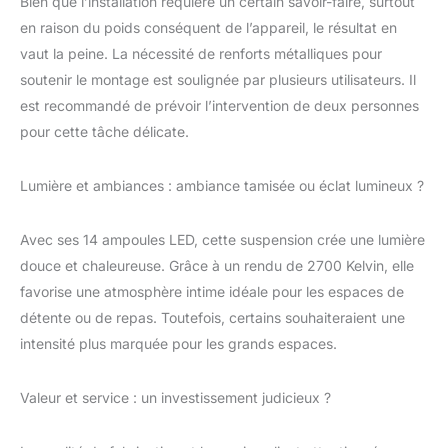
Bien que l’installation requière un certain savoir-faire, surtout
plafond avant de
en raison du poids conséquent de l’appareil, le résultat en
commander. ★ Hauteur
vaut la peine. La nécessité de renforts métalliques pour
réglable : la longueur
soutenir le montage est soulignée par plusieurs utilisateurs. Il
des câbles,
l'emplacement des
est recommandé de prévoir l’intervention de deux personnes
boules de cristal sont à
pour cette tâche délicate.
vous de décider. La
longueur maximale des
Lumière et ambiances : ambiance tamisée ou éclat lumineux ?
câbles est de (4 m). La
taille de la verrière du
plafond est de (85 * 28
Avec ses 14 ampoules LED, cette suspension crée une lumière
cm)., le poids est de
douce et chaleureuse. Grâce à un rendu de 2700 Kelvin, elle
5.2KG. ★ Type
favorise une atmosphère intime idéale pour les espaces de
d'ampoule : G4 x14
(ampoule incluse,
détente ou de repas. Toutefois, certains souhaiteraient une
lumière chaude par
intensité plus marquée pour les grands espaces.
défaut), tension : 220
V-240 V. Si vous avez
besoin d'une gradation
Valeur et service : un investissement judicieux ?
de l'éclairage, vous
pouvez acheter des