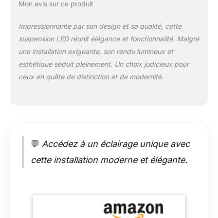
Mon avis sur ce produit
commander. ★
Hauteur réglable : la
Impressionnante par son design et sa qualité, cette
longueur des câbles,
suspension LED réunit élégance et fonctionnalité. Malgré
l'emplacement des
boules de cristal sont
une installation exigeante, son rendu lumineux et
à vous de décider. La
esthétique séduit pleinement. Un choix judicieux pour
longueur maximale
ceux en quête de distinction et de modernité.
des câbles est de (4
m). La taille de la
verrière du plafond
est de (85 * 28 cm).,
le poids est de
5.2KG. ★ Type
💬
Accédez à un éclairage unique avec
d'ampoule : G4 x14
(ampoule incluse,
cette installation moderne et élégante.
lumière chaude par
défaut), tension : 220
V-240 V. Si vous
avez besoin d'une
gradation de
l'éclairage, vous