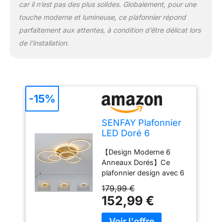
car il n’est pas des plus solides. Globalement, pour une
luminaire conserve vos
touche moderne et lumineuse, ce plafonnier répond
derniers réglages après
extinction. La minuterie
parfaitement aux attentes, à condition d’être délicat lors
de 30 minutes permet un
de l’installation.
arrêt automatique, tandis
que le mode nuit offre
une lumière douce et
reposante adaptée aux
moments de détente.
-15%
【Large Application &
Ambiance Confortable】
SENFAY Plafonnier
Ce luminaire intérieur
LED Doré 6
moderne convient
Anneaux Design,
parfaitement au salon,
【Design Moderne 6
Lampe Plafond
chambre, cuisine, salle à
Anneaux Dorés】Ce
Moderne Dimmable
manger, bureau ou
plafonnier design avec 6
avec
couloir. Son éclairage
anneaux dorés apporte
Télécommande,
uniforme et son style
179,99 €
une décoration élégante
Luminaire Intérieur
décoratif en font un
152,99 €
et contemporaine à votre
Réglable 3000K-
choix idéal pour créer
intérieur. Sa forme
6000K, Éclairage
une atmosphère