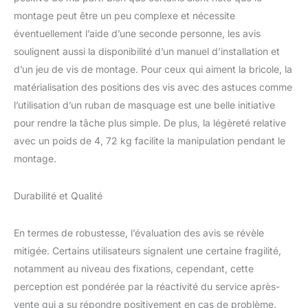
que le mode nuit offre
montage peut être un peu complexe et nécessite
une lumière douce et
éventuellement l’aide d’une seconde personne, les avis
reposante adaptée aux
soulignent aussi la disponibilité d’un manuel d’installation et
moments de détente.
d’un jeu de vis de montage. Pour ceux qui aiment la bricole, la
【Large Application &
Ambiance Confortable】
matérialisation des positions des vis avec des astuces comme
Ce luminaire intérieur
l’utilisation d’un ruban de masquage est une belle initiative
moderne convient
pour rendre la tâche plus simple. De plus, la légèreté relative
parfaitement au salon,
avec un poids de 4, 72 kg facilite la manipulation pendant le
chambre, cuisine, salle à
montage.
manger, bureau ou
couloir. Son éclairage
uniforme et son style
Durabilité et Qualité
décoratif en font un
choix idéal pour créer
une atmosphère
En termes de robustesse, l’évaluation des avis se révèle
chaleureuse et élégante.
mitigée. Certains utilisateurs signalent une certaine fragilité,
notamment au niveau des fixations, cependant, cette
perception est pondérée par la réactivité du service après-
vente qui a su répondre positivement en cas de problème.