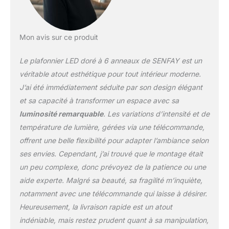
détendre, lumière
blanche pour travailler ou
lumière neutre pour les
activités quotidiennes.
Mon avis sur ce produit
【Commande à Distance
et Utilisation Facile】La
Le plafonnier LED doré à 6 anneaux de SENFAY est un
télécommande permet
véritable atout esthétique pour tout intérieur moderne.
de contrôler
confortablement les
J’ai été immédiatement séduite par son design élégant
différents réglages sans
et sa capacité à transformer un espace avec sa
se déplacer : intensité
luminosité remarquable
. Les variations d’intensité et de
lumineuse, couleur de
température de lumière, gérées via une télécommande,
lumière, mode nuit et
offrent une belle flexibilité pour adapter l’ambiance selon
paramètres d’éclairage.
Compatible avec un
ses envies. Cependant, j’ai trouvé que le montage était
interrupteur mural
un peu complexe, donc prévoyez de la patience ou une
classique pour une
aide experte. Malgré sa beauté, sa fragilité m’inquiète,
utilisation pratique au
notamment avec une télécommande qui laisse à désirer.
quotidien. 【Fonction
Mémoire, Minuterie et
Heureusement, la livraison rapide est un atout
Mode Nuit】Grâce à la
indéniable, mais restez prudent quant à sa manipulation,
fonction mémoire, le