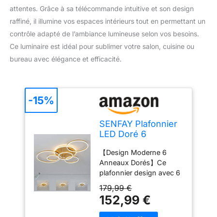
attentes. Grâce à sa télécommande intuitive et son design
raffiné, il illumine vos espaces intérieurs tout en permettant un
contrôle adapté de l’ambiance lumineuse selon vos besoins.
Ce luminaire est idéal pour sublimer votre salon, cuisine ou
bureau avec élégance et efficacité.
-15%
SENFAY Plafonnier
LED Doré 6
Anneaux Design,
【Design Moderne 6
Lampe Plafond
Anneaux Dorés】Ce
Moderne Dimmable
plafonnier design avec 6
avec
anneaux dorés apporte
Télécommande,
179,99 €
une décoration élégante
Luminaire Intérieur
152,99 €
et contemporaine à votre
Réglable 3000K-
intérieur. Sa forme
6000K, Éclairage