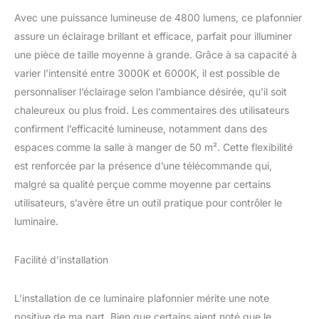
et Utilisation Facile】La
Avec une puissance lumineuse de 4800 lumens, ce plafonnier
télécommande permet
de contrôler
assure un éclairage brillant et efficace, parfait pour illuminer
confortablement les
une pièce de taille moyenne à grande. Grâce à sa capacité à
différents réglages sans
varier l’intensité entre 3000K et 6000K, il est possible de
se déplacer : intensité
personnaliser l’éclairage selon l’ambiance désirée, qu’il soit
lumineuse, couleur de
lumière, mode nuit et
chaleureux ou plus froid. Les commentaires des utilisateurs
paramètres d’éclairage.
confirment l’efficacité lumineuse, notamment dans des
Compatible avec un
espaces comme la salle à manger de 50 m². Cette flexibilité
interrupteur mural
est renforcée par la présence d’une télécommande qui,
classique pour une
malgré sa qualité perçue comme moyenne par certains
utilisation pratique au
quotidien. 【Fonction
utilisateurs, s’avère être un outil pratique pour contrôler le
Mémoire, Minuterie et
luminaire.
Mode Nuit】Grâce à la
fonction mémoire, le
luminaire conserve vos
Facilité d’installation
derniers réglages après
extinction. La minuterie
L’installation de ce luminaire plafonnier mérite une note
de 30 minutes permet un
positive de ma part. Bien que certains aient noté que le
arrêt automatique, tandis