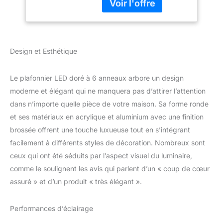
géométrique originale
LED pour Salon
crée un effet visuel
Chambre Salle à
unique, idéal comme
Manger Bureau
lampe de plafond pour
salon m 【Éclairage LED
Design et Esthétique
Variable et
Personnalisé】Grâce au
Le plafonnier LED doré à 6 anneaux arbore un design
réglage de la température
de couleur de 3000K à
moderne et élégant qui ne manquera pas d’attirer l’attention
6000K et à la variation de
dans n’importe quelle pièce de votre maison. Sa forme ronde
luminosité de 10% à
et ses matériaux en acrylique et aluminium avec une finition
100%, cette lampe LED
brossée offrent une touche luxueuse tout en s’intégrant
plafond s’adapte
facilement à différents styles de décoration. Nombreux sont
facilement à toutes les
situations : lumière
ceux qui ont été séduits par l’aspect visuel du luminaire,
chaude pour se
comme le soulignent les avis qui parlent d’un « coup de cœur
détendre, lumière
assuré » et d’un produit « très élégant ».
blanche pour travailler ou
lumière neutre pour les
activités quotidiennes.
Performances d’éclairage
【Commande à Distance