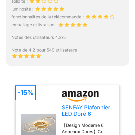
solidité :
luminosité :
fonctionnalités de la télécommande :
emballage et livraison :
Notes des utilisateurs 4.2/5
Note de 4.2 pour 549 utilisateurs
-15%
SENFAY Plafonnier
LED Doré 6
Anneaux Design,
【Design Moderne 6
Lampe Plafond
Anneaux Dorés】Ce
Moderne Dimmable