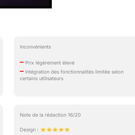
Inconvénients
–
Prix légèrement élevé
–
Intégration des fonctionnalités limitée selon
certains utilisateurs
Note de la rédaction 16/20
Design :