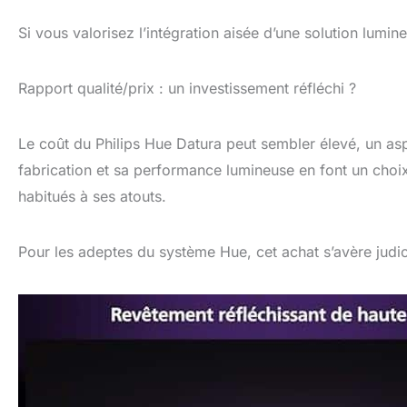
Si vous valorisez l’intégration aisée d’une solution lum
Rapport qualité/prix : un investissement réfléchi ?
Le coût du Philips Hue Datura peut sembler élevé, un as
fabrication et sa performance lumineuse en font un choi
habitués à ses atouts.
Pour les adeptes du système Hue, cet achat s’avère judic