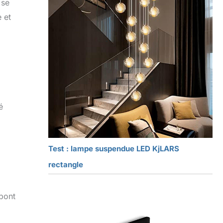
 se
 et
é
Test : lampe suspendue LED KjLARS
rectangle
 pont