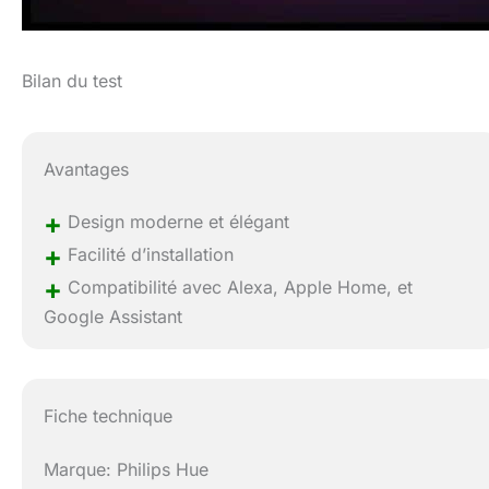
Bilan du test
Avantages
+
Design moderne et élégant
+
Facilité d’installation
+
Compatibilité avec Alexa, Apple Home, et
Google Assistant
Fiche technique
Marque: Philips Hue