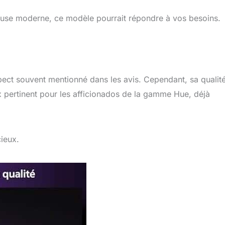
ineuse moderne, ce modèle pourrait répondre à vos besoins.
pect souvent mentionné dans les avis. Cependant, sa qualit
x pertinent pour les afficionados de la gamme Hue, déjà
ieux.