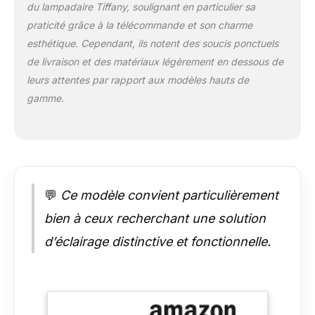
du lampadaire Tiffany, soulignant en particulier sa
le lampadaire Tiffany
s'adapte
praticité grâce à la télécommande et son charme
parfaitement au
esthétique. Cependant, ils notent des soucis ponctuels
restaurant, au salon,
de livraison et des matériaux légèrement en dessous de
à la chambre, à la
leurs attentes par rapport aux modèles hauts de
salle à manger ou à
un élégant coin salon
gamme.
✔ Emballage et
assemblage: le
lampadaire est facile
à installer, il suffit de
resserrer la
connexion pour
💬
Ce modèle convient particulièrement
terminer
l'assemblage, le
bien à ceux recherchant une solution
paquet de sécurité
d’éclairage distinctive et fonctionnelle.
intégré avec de la
mousse spéciale et
découpé en forme de
lampe pour assurer
un état sûr et parfait