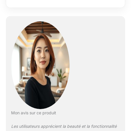
conservés comme
objets de collection ✔
Abat-jour fait à la
main: artisanat
traditionnel, chaque
lampe est unique,
design coloré, la
surface est lisse, ne
se décolore jamais ✔
Dimensions: hauteur
totale 165 cm,
diamètre abat-jour 30
cm, bases E27, type
de source lumineuse:
lampe à
incandescence,
lampe à économie
d'énergie, LED,
Mon avis sur ce produit
lampadaire avec
interrupteur au pied
Les utilisateurs apprécient la beauté et la fonctionnalité
✔ Scène applicable: