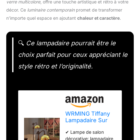
verre multicolore
, offre une touche artistique et rétro à votre
décor. Ce
luminaire contemporain
promet de transformer
n’importe quel espace en ajoutant
chaleur et caractère
.
🔍
Ce lampadaire pourrait être le
choix parfait pour ceux appréciant le
style rétro et l’originalité.
WRMING Tiffany
Lampadaire Sur
Pied Salon E27
✔ Lampe de salon
avec
décorative: lampadaire
Télécommande