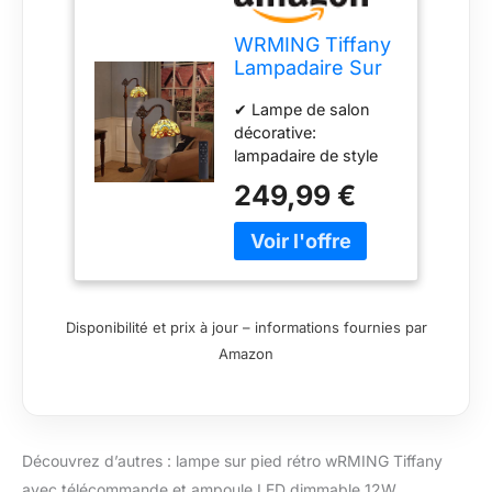
WRMING Tiffany
Lampadaire Sur
Pied Salon E27
✔ Lampe de salon
avec
décorative:
Télécommande
lampadaire de style
Rétro Lampe de
Tiffany, lampadaire de
Lecture pour
249,99 €
salon L'abat-jour est
Chambre Bureau
orné de beaux
Restauran, avec
vitraux, les
12W LED
lampadaires Tiffany
Dimmable
ne sont pas
Ampoule,Verre
seulement des
Multicolore Abat-
Disponibilité et prix à jour – informations fournies par
meubles de maison,
jour Art Deco,c
Amazon
mais peuvent
également être
conservés comme
objets de collection ✔
Abat-jour fait à la
Découvrez d’autres : lampe sur pied rétro wRMING Tiffany
main: artisanat
avec télécommande et ampoule LED dimmable 12W