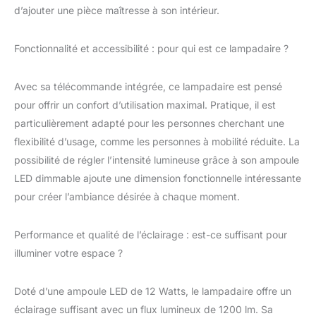
lumineuse: lampe à
d’ajouter une pièce maîtresse à son intérieur.
incandescence, lampe
à économie d'énergie,
Fonctionnalité et accessibilité : pour qui est ce lampadaire ?
LED, lampadaire avec
interrupteur au pied ✔
Scène applicable: le
Avec sa télécommande intégrée, ce lampadaire est pensé
lampadaire Tiffany
pour offrir un confort d’utilisation maximal. Pratique, il est
s'adapte parfaitement
particulièrement adapté pour les personnes cherchant une
au restaurant, au salon,
à la chambre, à la salle
flexibilité d’usage, comme les personnes à mobilité réduite. La
à manger ou à un
possibilité de régler l’intensité lumineuse grâce à son ampoule
élégant coin salon ✔
LED dimmable ajoute une dimension fonctionnelle intéressante
Emballage et
pour créer l’ambiance désirée à chaque moment.
assemblage: le
lampadaire est facile à
installer, il suffit de
Performance et qualité de l’éclairage : est-ce suffisant pour
resserrer la connexion
illuminer votre espace ?
pour terminer
l'assemblage, le paquet
de sécurité intégré
Doté d’une ampoule LED de 12 Watts, le lampadaire offre un
avec de la mousse
éclairage suffisant avec un flux lumineux de 1200 lm. Sa