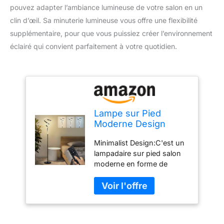
pouvez adapter l’ambiance lumineuse de votre salon en un
clin d’œil. Sa minuterie lumineuse vous offre une flexibilité
supplémentaire, pour que vous puissiez créer l’environnement
éclairé qui convient parfaitement à votre quotidien.
Lampe sur Pied
Moderne Design
Torche Spirale, LED
Minimalist Design:C'est un
30W 3000LM
lampadaire sur pied salon
Dimmable 3
moderne en forme de
Températures de
torche, qui aura une
Couleur, Variateur
sensation différente lorsque
Télécommande et
vous le regarderez sous
Contrôle Tactile,
différents angles. Lampe
Éclairage Ambiance
sur pied adopte la solution
Confortable