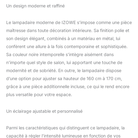
de lumière de tête, vous
Lampadaire Salon
Un design moderne et raffiné
n'avez plus à vous soucier
Chambre
des animaux domestiques
à la maison, ils regarderont
Le lampadaire moderne de IZOWE s’impose comme une pièce
souvent directement la
maîtresse dans toute décoration intérieure. Sa finition polie et
lumière et causeront de
son design élégant, combinés à un matériau en métal, lui
l'inconfort ; En même
confèrent une allure à la fois contemporaine et sophistiquée.
temps, l'éclairage de haut
niveau, l'élargissement de
Sa couleur noire intemporelle s’intègre aisément dans
la gamme d'éclairage peut
n’importe quel style de salon, lui apportant une touche de
également être uniforme à
modernité et de sobriété. En outre, le lampadaire dispose
360°. Eclairage
d’une option pour ajuster sa hauteur de 160 cm à 170 cm,
personnalisable:Lampadaire
salon dispose de 3
grâce à une pièce additionnelle incluse, ce qui le rend encore
températures de couleur et
plus versatile pour votre espace.
d'une fonction de gradation
infinie, Il est doté d'un
Un éclairage ajustable et personnalisé
interrupteur tactile sur le
mât qui coulisse de haut en
bas pour ajuster la couleur
Parmi les caractéristiques qui distinguent ce lampadaire, la
et les niveaux de lumière,
capacité à régler l’intensité lumineuse en fonction de vos
offrant ainsi un large