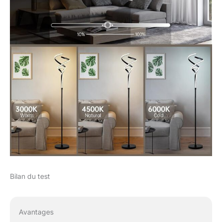
susceptible de basculer,
augmentant ainsi la
sécurité. En suivant le
guide d'installation, vous
pouvez facilement et
rapidement installer la
lampe autoportante pour le
salon, et le manuel
d'instructions décrit
également en détail
l'utilisation et le
fonctionnement de la
télécommande.
Bilan du test
Avantages