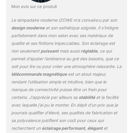
d'une fonction de gradation
Mon avis sur ce produit
infinie, Il est doté d'un
interrupteur tactile sur le
Le lampadaire moderne IZOWE m’a convaincu par son
mât qui coulisse de haut en
bas pour ajuster la couleur
design moderne
et son esthétique soignée. Il s’intègre
et les niveaux de lumière,
parfaitement dans mon salon avec ses matériaux de
offrant ainsi un large
qualité et ses finitions impeccables. Son éclairage est
éventail d'options
non seulement
puissant
mais aussi
réglable
, ce qui
d'éclairage. Que vous
travailliez, lisiez ou créiez
permet d’ajuster l’ambiance au gré des besoins, que ce
une atmosphère
soit pour lire ou pour créer une atmosphère relaxante. La
chaleureuse, vous pouvez
télécommande magnétique
est un atout majeur,
avoir la bonne température
rendant l’utilisation simple et intuitive, bien que le
de couleur, et vous pouvez
également régler la
manque de connectivité puisse être un frein pour
luminosité du lampe de
certains. J’apprécie par ailleurs sa
stabilité
et la facilité
bureau led en fonction du
avec laquelle j’ai pu le monter. En dépit d’un prix que je
niveau d'adaptation de vos
pourrais qualifier d’élevé, ses qualités de fabrication et
yeux, ce qui est pratique
lorsque vous voulez
sa polyvalence justifient son coût pour ceux qui
baisser la lumière la nuit ou
recherchent un
éclairage performant, élégant
et
créer une atmosphère pour