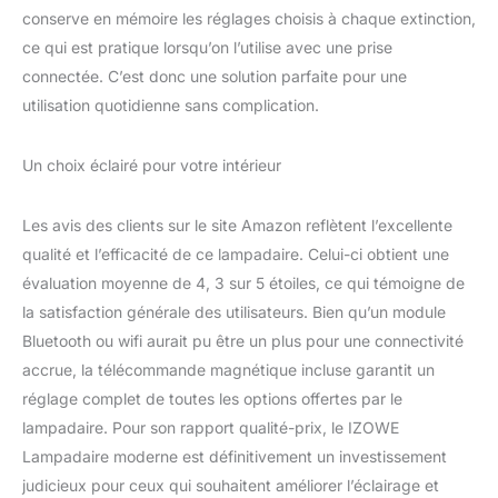
lumière de nuit et une
conserve en mémoire les réglages choisis à chaque extinction,
fonction de minuterie, 1h
ce qui est pratique lorsqu’on l’utilise avec une prise
réglage du temps, jusqu'au
connectée. C’est donc une solution parfaite pour une
milieu de la nuit, le
utilisation quotidienne sans complication.
lampadaire sur pied
s'éteindra
automatiquement. C'est un
Un choix éclairé pour votre intérieur
excellent moyen de dormir
en paix et d'économiser de
l'argent sur votre facture
Les avis des clients sur le site Amazon reflètent l’excellente
d'électricité, n'est-ce pas ?
qualité et l’efficacité de ce lampadaire. Celui-ci obtient une
Le lampadaires a également
évaluation moyenne de 4, 3 sur 5 étoiles, ce qui témoigne de
une fonction de mémoire
la satisfaction générale des utilisateurs. Bien qu’un module
de lumière, la prochaine fois
Bluetooth ou wifi aurait pu être un plus pour une connectivité
que vous l'allumez
restaurera les paramètres
accrue, la télécommande magnétique incluse garantit un
précédents, la maison
réglage complet de toutes les options offertes par le
intelligente pour faciliter
lampadaire. Pour son rapport qualité-prix, le IZOWE
votre vie. Facile à
Lampadaire moderne est définitivement un investissement
contrôler:Lampadaire
chambre est livré avec une
judicieux pour ceux qui souhaitent améliorer l’éclairage et