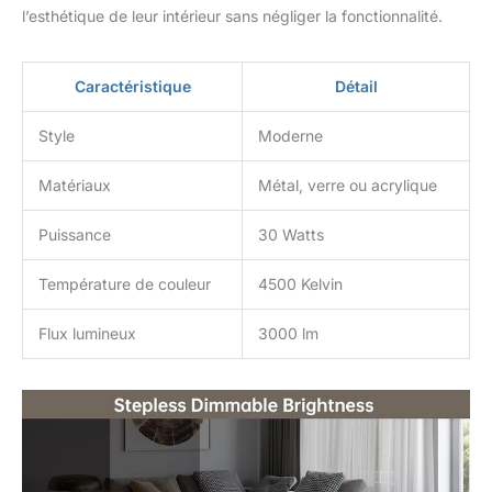
télécommande
l’esthétique de leur intérieur sans négliger la fonctionnalité.
multifonctionnelle, 10m de
contrôle de portée, pas
besoin de quitter le confort
Caractéristique
Détail
du canapé ou du lit chaud,
juste à travers la
Style
Moderne
télécommande lampe led
sur piedpeut être contrôlé.
Matériaux
Métal, verre ou acrylique
Idéal pour les personnes
âgées, les personnes à
Puissance
30 Watts
mobilité réduite ou
occasionnellement ne
veulent pas se déplacer
Température de couleur
4500 Kelvin
plus, une télécommande
est vraiment pratique. La
Flux lumineux
3000 lm
nouvelle télécommande
magnétique est également
conçue pour un rangement
facile. Meilleur choix
réfléchi: La base en métal
lestée rend le lampadaire
plus stable et moins