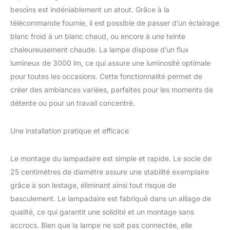
besoins est indéniablement un atout. Grâce à la
éventail d'options
d'éclairage. Que vous
télécommande fournie, il est possible de passer d’un éclairage
travailliez, lisiez ou créiez
blanc froid à un blanc chaud, ou encore à une teinte
une atmosphère
chaleureusement chaude. La lampe dispose d’un flux
chaleureuse, vous pouvez
lumineux de 3000 lm, ce qui assure une luminosité optimale
avoir la bonne température
de couleur, et vous pouvez
pour toutes les occasions. Cette fonctionnalité permet de
également régler la
créer des ambiances variées, parfaites pour les moments de
luminosité du lampe de
détente ou pour un travail concentré.
bureau led en fonction du
niveau d'adaptation de vos
yeux, ce qui est pratique
Une installation pratique et efficace
lorsque vous voulez
baisser la lumière la nuit ou
Le montage du lampadaire est simple et rapide. Le socle de
créer une atmosphère pour
25 centimètres de diamètre assure une stabilité exemplaire
un dîner. Vie intelligente:Si
vous avez besoin d'une
grâce à son lestage, éliminant ainsi tout risque de
veilleuse pour vous
basculement. Le lampadaire est fabriqué dans un alliage de
endormir le soir, choisissez
qualité, ce qui garantit une solidité et un montage sans
notre lampe salon sur pied !
accrocs. Bien que la lampe ne soit pas connectée, elle
Notre lampe de sol a une