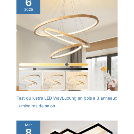
6
besoin de quitter le confort
vous avez des questions,
n'hésitez pas à nous contacter,
2025
du canapé ou du lit chaud,
nous vous offrirons
juste à travers la
certainement la meilleure
solution.
télécommande lampe led
sur piedpeut être contrôlé.
Idéal pour les personnes
âgées, les personnes à
mobilité réduite ou
occasionnellement ne
veulent pas se déplacer
plus, une télécommande
est vraiment pratique. La
nouvelle télécommande
magnétique est également
conçue pour un rangement
Test du lustre LED WayLuoung en bois à 3 anneaux
facile. Meilleur choix
réfléchi: La base en métal
Luminaires de salon
lestée rend le lampadaire
plus stable et moins
susceptible de basculer,
Mar
8
augmentant ainsi la