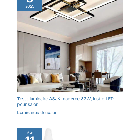
sécurité. En suivant le
2025
guide d'installation, vous
pouvez facilement et
rapidement installer la
lampe autoportante pour le
salon, et le manuel
d'instructions décrit
également en détail
l'utilisation et le
fonctionnement de la
télécommande.
Test : luminaire ASJK moderne 82W, lustre LED
pour salon
Luminaires de salon
Mar