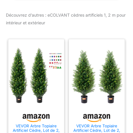
feuille la plus éloignée de
bel effet pendant des
l'arrangement. Les
années. Extérieur et
dimensions de largeur
Découvrez d’autres : eCOLVANT cèdres artificiels 1, 2 m pour
intérieur. Que ce soit
sont également calculées
intérieur et extérieur
pour un coin ou un
à partir de chaque
porche, ce sera le choix
dimension la plus
parfait. La qualité
éloignée. Facile à utiliser
supérieure avec
dès la sortie de la boîte et
protection UV lui donne
vous pouvez également
non seulement un
être installé directement
aspect réaliste, mais
dans le sol ou dans un
aussi une sensation
pot décoratif pour un
réaliste. Entretien facile :
résultat encore plus
matériau de la meilleure
naturel. Nous vous
qualité et durable,
suggérons de le placer
fabriqué à la main, pas
dans un pot décoratif
besoin de prendre soin
plus grand pour rendre
de lui (pas besoin
l'arbre artificiel plus
d'arrosage, pas besoin
parfait Satisfaction
de lumière du soleil),
garantie : cet arbre à
vous pouvez profiter de
VEVOR Arbre Topiaire
VEVOR Arbre Topiaire
boules topiaire est
votre café à temps plein,
Artificiel Cèdre, Lot de 2,
Artificiel Cèdre, Lot de 2,
couvert par une garantie