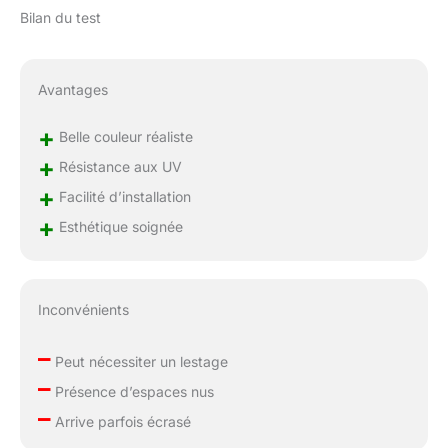
pour un remboursement
Bilan du test
complet, sans tracas.
Remarque : les feuilles
doivent généralement
Avantages
être remodelées à la main
après l'expédition, car
+
Belle couleur réaliste
elles peuvent être
+
légèrement déformées à
Résistance aux UV
certains endroits
+
Facilité d’installation
pendant l'expédition. Les
+
branches sont faciles à
Esthétique soignée
remodeler. Il n'y a pas 2
arbres exactement
identiques au monde,
créez votre propre arbre.
Inconvénients
–
Peut nécessiter un lestage
–
Présence d’espaces nus
–
Arrive parfois écrasé