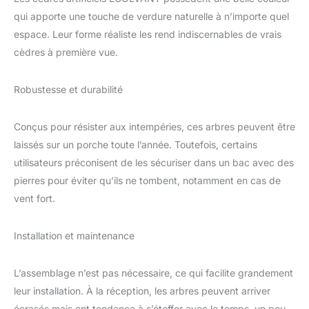
parfait. La qualité
qui apporte une touche de verdure naturelle à n’importe quel
supérieure avec
espace. Leur forme réaliste les rend indiscernables de vrais
protection UV lui donne
cèdres à première vue.
non seulement un
aspect réaliste, mais
aussi une sensation
Robustesse et durabilité
réaliste. Entretien facile :
matériau de la meilleure
qualité et durable,
Conçus pour résister aux intempéries, ces arbres peuvent être
fabriqué à la main, pas
laissés sur un porche toute l’année. Toutefois, certains
besoin de prendre soin
utilisateurs préconisent de les sécuriser dans un bac avec des
de lui (pas besoin
pierres pour éviter qu’ils ne tombent, notamment en cas de
d'arrosage, pas besoin
vent fort.
de lumière du soleil),
vous pouvez profiter de
votre café à temps plein,
Installation et maintenance
un livre. Que ce soit de
près ou à distance, cette
plante artificielle
L’assemblage n’est pas nécessaire, ce qui facilite grandement
revigorera
leur installation. À la réception, les arbres peuvent arriver
l'aménagement paysager
écrasés mais ont tendance à s’étoffer avec le temps, un peu