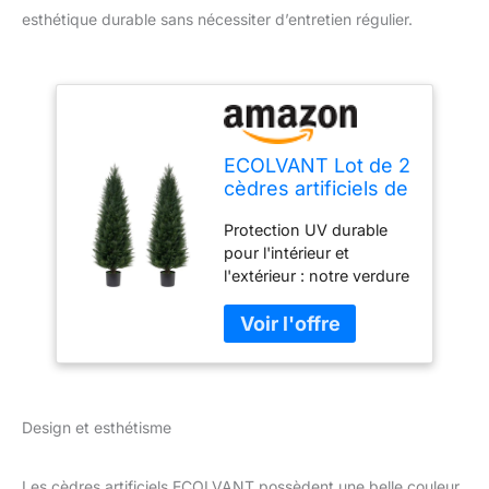
esthétique durable sans nécessiter d’entretien régulier.
ECOLVANT Lot de 2
cèdres artificiels de
1,2 m - Topiaire
Protection UV durable
Artificiel résistant
pour l'intérieur et
aux UV - Plantes
l'extérieur : notre verdure
artificielles
utilise du plastique de
d'extérieur pour
haute qualité avec
intérieur et
protection UV afin que
extérieur
votre plante soit du plus
bel effet pendant des
années. Extérieur et
Design et esthétisme
intérieur. Que ce soit
pour un coin ou un
porche, ce sera le choix
Les cèdres artificiels ECOLVANT possèdent une belle couleur