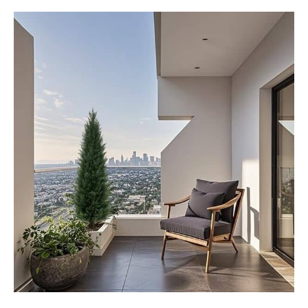
éloignée. Facile à utiliser
dès la sortie de la boîte et
vous pouvez également
être installé directement
dans le sol ou dans un
pot décoratif pour un
résultat encore plus
naturel. Nous vous
suggérons de le placer
dans un pot décoratif
plus grand pour rendre
l'arbre artificiel plus
parfait Satisfaction
garantie : cet arbre à
boules topiaire est
couvert par une garantie
de remboursement
complète de 90 jours de
satisfaction totale. Si
vous ne tombez pas
amoureux d'eux, vous
pouvez les retourner