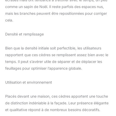
de votre pelouse ou
comme un sapin de Noël. Il reste parfois des espaces nus,
jardin et apportera un
look frais à votre
mais les branches peuvent être repositionnées pour corriger
décoration intérieure. Le
cela.
tronc est en bois naturel
et les feuilles sont
Densité et remplissage
colorées pour un look
réaliste Dimensions
totales du produit : 40,6
Bien que la densité initiale soit perfectible, les utilisateurs
cm. l x 40,6 cm. P x 71,1
rapportent que ces cèdres se remplissent assez bien avec le
cm. Dimensions : 11,4 x
temps. Il peut s’avérer utile de séparer et de déplacer les
11,4 x 12,4 cm (l x P x H).
Les mesures vont du bas
feuillages pour optimiser l’apparence globale.
du pot de fleurs ou du
vase à la fleur ou à la
Utilisation et environnement
feuille la plus éloignée de
l'arrangement. Les
dimensions de largeur
Placés devant une maison, ces cèdres apportent une touche
sont également calculées
de distinction indéniable à la façade. Leur présence élégante
à partir de chaque
et qualitative répond à de nombreux besoins décoratifs.
dimension la plus