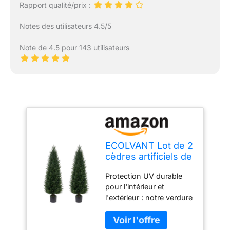
Rapport qualité/prix :
Notes des utilisateurs 4.5/5
Note de 4.5 pour 143 utilisateurs
ECOLVANT Lot de 2
cèdres artificiels de
1,2 m - Topiaire
Protection UV durable
Artificiel résistant
pour l'intérieur et
aux UV - Plantes
l'extérieur : notre verdure
artificielles
utilise du plastique de
d'extérieur pour
haute qualité avec
intérieur et
protection UV afin que