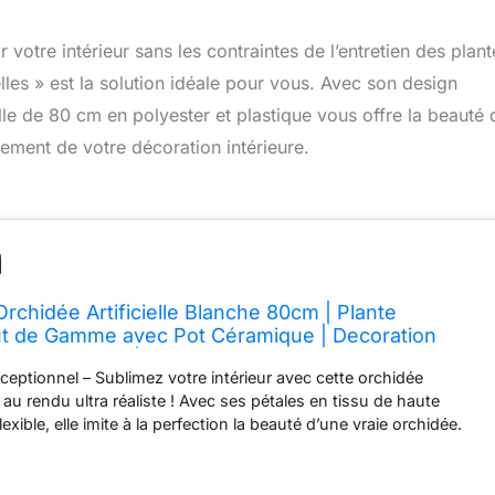
votre intérieur sans les contraintes de l’entretien des plant
elles » est la solution idéale pour vous. Avec son design
elle de 80 cm en polyester et plastique vous offre la beauté 
nement de votre décoration intérieure.
rchidée Artificielle Blanche 80cm | Plante
Haut de Gamme avec Pot Céramique | Decoration
te et Réaliste | Fausse Fleur Orchidée Intérieur
ceptionnel – Sublimez votre intérieur avec cette orchidée
he au rendu ultra réaliste ! Avec ses pétales en tissu de haute
flexible, elle imite à la perfection la beauté d’une vraie orchidée.
elle – Grâce à sa hauteur idéale de 80cm, cette fausse plante
e comme une décoration maison incontournable. Elle ajoute du
coration salon ou à tout type d'ambiance avec sa touche florale