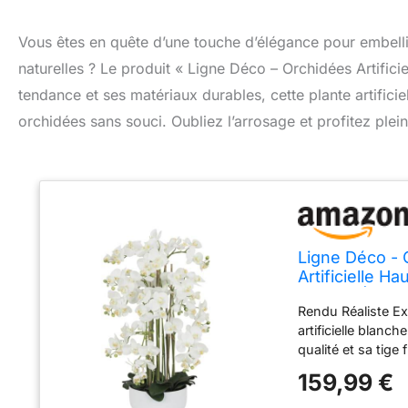
Vous êtes en quête d’une touche d’élégance pour embellir 
naturelles ? Le produit « Ligne Déco – Orchidées Artifici
tendance et ses matériaux durables, cette plante artifici
orchidées sans souci. Oubliez l’arrosage et profitez plei
Ligne Déco - O
Artificielle 
Maison Élégan
Rendu Réaliste Ex
Chic
artificielle blanc
qualité et sa tige 
Élégance Intempor
159,99 €
intérieur s'impos
charme à votre dé