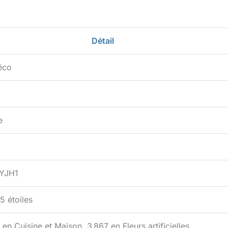
Détail
éco
e
YJH1
 5 étoiles
en Cuisine et Maison, 3 867 en Fleurs artificielles