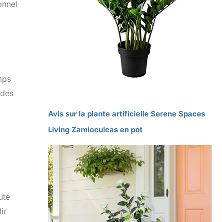
onnel
mps
 des
Avis sur la plante artificielle Serene Spaces
Living Zamioculcas en pot
uté
ir