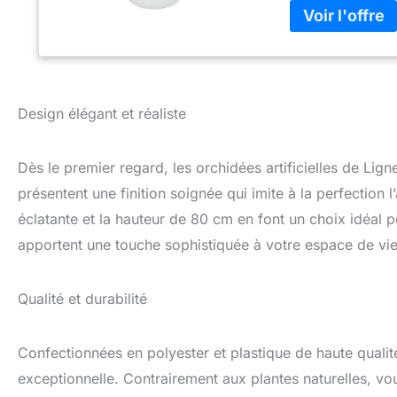
haut de gamme et
artificielle intér
une installation r
d'intérieur exige
Entretien, 100% Él
fausse plante res
Design élégant et réaliste
de plantes artifici
Idée Cadeau Délic
parfaite pour un 
Dès le premier regard, les orchidées artificielles de Lign
tombante ou à d'au
présentent une finition soignée qui imite à la perfection
sans entretien.
éclatante et la hauteur de 80 cm en font un choix idéal po
apportent une touche sophistiquée à votre espace de vie
Qualité et durabilité
Confectionnées en polyester et plastique de haute qualité,
exceptionnelle. Contrairement aux plantes naturelles, vo