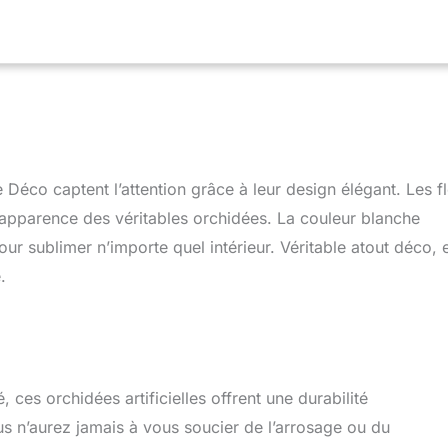
 sans fausse note. Pot Céramique Inclus – Cette plante
ieur est livrée avec un pot en céramique design, prêt à poser, pour
apide et sans tracas. Une alternative parfaite aux plantes
antes, tout en gardant une allure soignée et tendance. Zéro
égance – Oubliez l’arrosage et l’exposition à la lumière : cette
te impeccable toute l’année ! Idéale pour compléter une collection
elles intérieur, elle apporte fraîcheur et naturel, sans contrainte.
ate – Offrez un instant de beauté durable avec cette orchidée,
anniversaire ou une crémaillère. À associer à une fausse plante
e Déco captent l’attention grâce à leur design élégant. Les f
tres fleurs artificielles pour créer un univers végétal raffiné et
 l’apparence des véritables orchidées. La couleur blanche
ur sublimer n’importe quel intérieur. Véritable atout déco, e
.
 ces orchidées artificielles offrent une durabilité
us n’aurez jamais à vous soucier de l’arrosage ou du