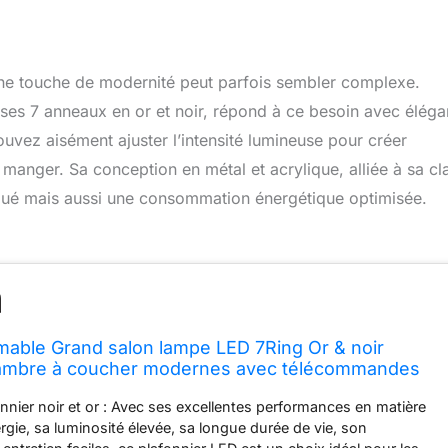
t une touche de modernité peut parfois sembler complexe.
s 7 anneaux en or et noir, répond à ce besoin avec élég
uvez aisément ajuster l’intensité lumineuse pour créer
 manger. Sa conception en métal et acrylique, alliée à sa cl
qué mais aussi une consommation énergétique optimisée.
ble Grand salon lampe LED 7Ring Or & noir
hambre à coucher modernes avec télécommandes
lafond Métal Acrylique Plafonnier Bureau Salle à
nnier noir et or : Avec ses excellentes performances en matière
ammes 100W
gie, sa luminosité élevée, sa longue durée de vie, son