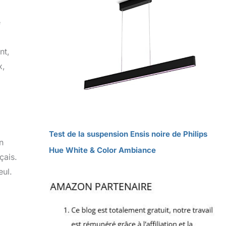
e
nt,
x,
Test de la suspension Ensis noire de Philips
n
Hue White & Color Ambiance
çais.
eul.