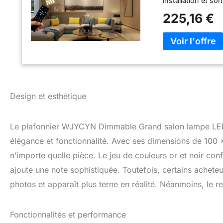
installation et so
maisons modernes.
225,16 €
également une at
votre maison plus
L100cm*L81cm, Pu
aluminium/acryliqu
220V. Durée de v
gradation vous pe
de vos besoins et
(lumière chaude 
Design et esthétique
s'agisse d'un te
romantique. ou d
une lumière confor
Le plafonnier WJYCYN Dimmable Grand salon lampe LED 7
conception unique 
élégance et fonctionnalité. Avec ses dimensions de 100
placer dans le sal
n’importe quelle pièce. Le jeu de couleurs or et noir c
salle à manger, l'
d'exposition, l'hô
ajoute une note sophistiquée. Toutefois, certains acheteu
satisfaction est n
photos et apparaît plus terne en réalité. Néanmoins, le re
meilleur service à
pouvez nous envo
dans les 24 heures
Fonctionnalités et performance
sur ma marque po