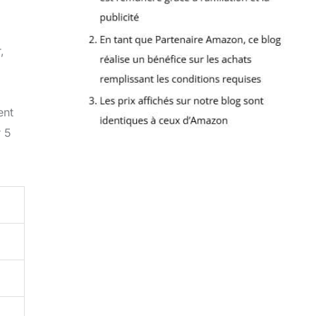
,
ent
r 5