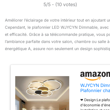
5/5 - (10 votes)
Améliorer l’éclairage de votre intérieur tout en ajoutan
Cependant, le plafonnier LED WJYCYN Dimmable, avec se
et efficacité. Grâce à sa télécommande pratique, vous po
l’ambiance parfaite dans votre salon, chambre ou salle à
énergétique A, assure non seulement un design sophisti
WJYCYN Dimma
Plafonnier c
Eclairage de p
❤ Design:Le plafo
manger 7 fl
d'économie d'éner