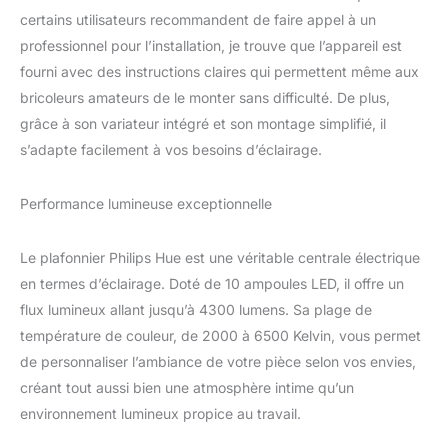
supplémentaires (gestion
certains utilisateurs recommandent de faire appel à un
à distance, routines,
professionnel pour l’installation, je trouve que l’appareil est
synchronisation avec les
fourni avec des instructions claires qui permettent même aux
jeux vidéos, les films et la
bricoleurs amateurs de le monter sans difficulté. De plus,
musique...). Contrôlez
votre plafonnier chambre
grâce à son variateur intégré et son montage simplifié, il
depuis un accessoire
s’adapte facilement à vos besoins d’éclairage.
Hue, votre mobile ou via
votre assistant vocal (
Alexa, Google Assistant,
Performance lumineuse exceptionnelle
etc...) Déjà utilisateur
Philips Hue: ce luminaire
Le plafonnier Philips Hue est une véritable centrale électrique
plafonnier connecté
en termes d’éclairage. Doté de 10 ampoules LED, il offre un
compatible Bluetooth,
peut se connecter avec
flux lumineux allant jusqu’à 4300 lumens. Sa plage de
votre pont Hue et être
température de couleur, de 2000 à 6500 Kelvin, vous permet
intégrée simplement à
de personnaliser l’ambiance de votre pièce selon vos envies,
votre écosystème Hue
créant tout aussi bien une atmosphère intime qu’un
existant Ce produit est
un produit contenant.
environnement lumineux propice au travail.
Les produits contenants