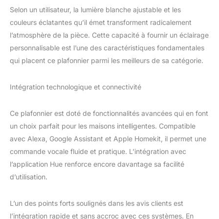
sont luminaires qui
Selon un utilisateur, la lumière blanche ajustable et les
peuvent être démontés
couleurs éclatantes qu’il émet transforment radicalement
afin de vérifier
séparément la ou les
l’atmosphère de la pièce. Cette capacité à fournir un éclairage
sources lumineuses
personnalisable est l’une des caractéristiques fondamentales
contenues. Ce produit
qui placent ce plafonnier parmi les meilleurs de sa catégorie.
contient une source
lumineuse de classe
d'efficacité énergétique g
Intégration technologique et connectivité
Ce plafonnier est doté de fonctionnalités avancées qui en font
un choix parfait pour les maisons intelligentes. Compatible
avec Alexa, Google Assistant et Apple Homekit, il permet une
commande vocale fluide et pratique. L’intégration avec
l’application Hue renforce encore davantage sa facilité
d’utilisation.
L’un des points forts soulignés dans les avis clients est
l’intégration rapide et sans accroc avec ces systèmes. En