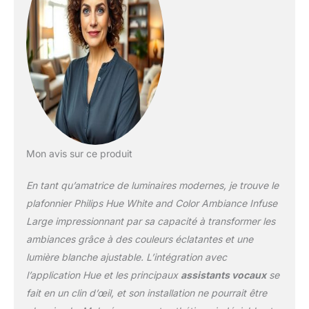
d'une expérience
d'éclairage connectée
optimale Ajoutez le pont
Hue (non fourni) et
étendez votre
écosystème en
connectant jusqu'à 50
points d'éclairage tout en
bénéficiant de
fonctionnalités
supplémentaires (gestion
Mon avis sur ce produit
à distance, routines,
synchronisation avec les
En tant qu’amatrice de luminaires modernes, je trouve le
jeux vidéos, les films et la
plafonnier Philips Hue White and Color Ambiance Infuse
musique...). Contrôlez
votre plafonnier chambre
Large impressionnant par sa capacité à transformer les
depuis un accessoire
ambiances grâce à des couleurs éclatantes et une
Hue, votre mobile ou via
lumière blanche ajustable. L’intégration avec
votre assistant vocal (
l’application Hue et les principaux
assistants vocaux
se
Alexa, Google Assistant,
fait en un clin d’œil, et son installation ne pourrait être
etc...) Déjà utilisateur
Philips Hue: ce luminaire