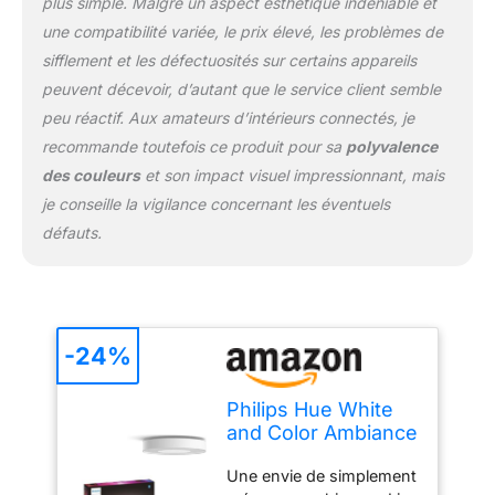
plus simple. Malgré un aspect esthétique indéniable et
plafonnier connecté
une compatibilité variée, le prix élevé, les problèmes de
compatible Bluetooth,
sifflement et les défectuosités sur certains appareils
peut se connecter avec
peuvent décevoir, d’autant que le service client semble
votre pont Hue et être
intégrée simplement à
peu réactif. Aux amateurs d’intérieurs connectés, je
votre écosystème Hue
recommande toutefois ce produit pour sa
polyvalence
existant Ce produit est
des couleurs
et son impact visuel impressionnant, mais
un produit contenant.
je conseille la vigilance concernant les éventuels
Les produits contenants
sont luminaires qui
défauts.
peuvent être démontés
afin de vérifier
séparément la ou les
sources lumineuses
contenues. Ce produit
-24%
contient une source
lumineuse de classe
Philips Hue White
d'efficacité énergétique g
and Color Ambiance
Plafonnier Infuse
Une envie de simplement
Large, Blanc,