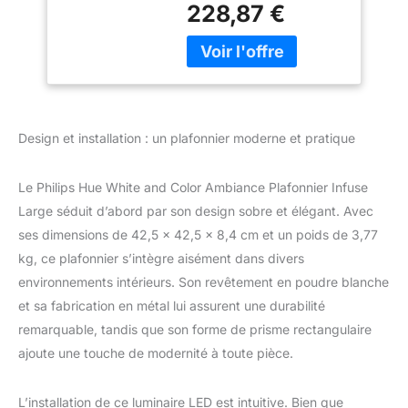
contrôle Philips Hue
compatible avec
228,87 €
Bluetooth et
Alexa, Google
personnalisez votre
Assistant et Apple
ambiance grce aux 16
Homekit
millions de couleurs
Elargissez votre
expérience de la maison
connectée en
Design et installation : un plafonnier moderne et pratique
synchronisant le pont
Hue (vendu séparément)
Le Philips Hue White and Color Ambiance Plafonnier Infuse
avec votre plafonnier
Philips et bénéficiez
Large séduit d’abord par son design sobre et élégant. Avec
d'une expérience
ses dimensions de 42,5 x 42,5 x 8,4 cm et un poids de 3,77
d'éclairage connectée
kg, ce plafonnier s’intègre aisément dans divers
optimale Ajoutez le pont
environnements intérieurs. Son revêtement en poudre blanche
Hue (non fourni) et
et sa fabrication en métal lui assurent une durabilité
étendez votre
écosystème en
remarquable, tandis que son forme de prisme rectangulaire
connectant jusqu'à 50
ajoute une touche de modernité à toute pièce.
points d'éclairage tout en
bénéficiant de
fonctionnalités
L’installation de ce luminaire LED est intuitive. Bien que