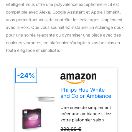
intelligent vous offre une polyvalence exceptionnelle : il est
compatible avec Alexa, Google Assistant et Apple Homekit,
vous permettant ainsi de contrôler les éclairages simplement
avec la voix. Que vous souhaitiez instaurer un éclairage doux
pour une soirée relaxante ou dynamiser une pièce avec des
couleurs vibrantes, ce plafonnier s’adapte à vos besoins en
toute élégance et simplicité.
-24%
Philips Hue White
and Color Ambiance
Plafonnier Infuse
Une envie de simplement
Large, Blanc,
créer une ambiance : Liez
Plafonnier led avec
votre plafonnier salon
Bluetooth,
avec l'application de
Luminaire Philips
299,99 €