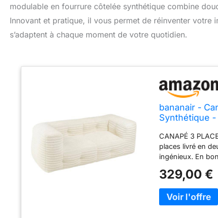
modulable en fourrure côtelée synthétique combine douc
Innovant et pratique, il vous permet de réinventer votre 
s’adaptent à chaque moment de votre quotidien.
bananair - Ca
Synthétique 
Fibre - Canap
CANAPÉ 3 PLACES
places livré en d
ingénieux. En bon
indépendantes s
329,00 €
Profitez d'un rem
flocons de mousse
durable. Attende
ACCUEILLANT & PO
et élégance à vot