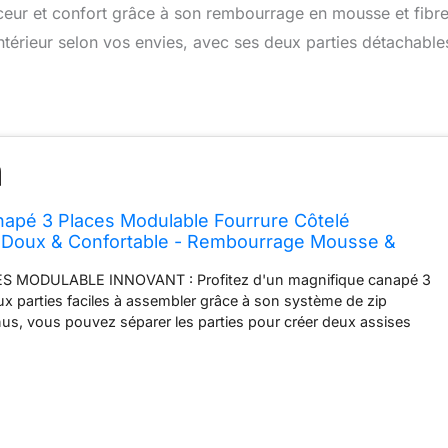
eur et confort grâce à son rembourrage en mousse et fibre
intérieur selon vos envies, avec ses deux parties détachable
napé 3 Places Modulable Fourrure Côtelé
- Doux & Confortable - Rembourrage Mousse &
é Pouf Innovant, 2 Parties Détachables (Blanc)
 MODULABLE INNOVANT : Profitez d'un magnifique canapé 3
eux parties faciles à assembler grâce à son système de zip
us, vous pouvez séparer les parties pour créer deux assises
elon vos besoins. CONFORT PREMIUM MADE IN FRANCE :
bourrage généreux réalisé dans notre atelier français, combinant
 polyuréthane et fibre polyester pour une assise moelleuse et
z 48h après déballage pour un confort optimal. DESIGN
LYVALENT : La fourrure côtelée synthétique apporte douceur
re intérieur. Utilisez-le comme canapé 3 places spacieux ou