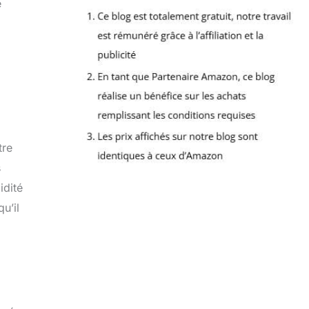
e
tre
s
idité
u’il