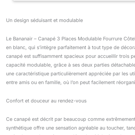
comme deux poufs
& INSTALLATION FA
pouf se monte en 
Un design séduisant et modulable
zip intégré - auc
la main ou au net
canapé en parfait
Le Bananair – Canapé 3 Places Modulable Fourrure Côtel
votre mobilier.
en blanc, qui s’intègre parfaitement à tout type de déco
canapé est suffisamment spacieux pour accueillir trois p
capacité modulable, grâce à ses deux parties détachable
une caractéristique particulièrement appréciée par les uti
entre amis ou en famille, où l’on peut facilement réorgan
Confort et douceur au rendez-vous
Ce canapé est décrit par beaucoup comme extrêmement d
synthétique offre une sensation agréable au toucher, ta