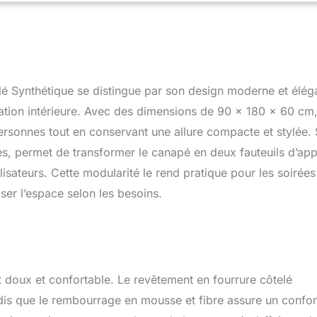
 XXL séparés pour maximiser votre espace de vie. LIVRAISON
CILE : Livré sous vide pour un transport optimal, votre canapé
quelques minutes. Il suffit d'assembler les deux blocs avec le
un outil nécessaire ! ENTRETIEN SIMPLE : Un nettoyage localisé à
toyeur vapeur basse température suffit pour maintenir votre
 état. La fourrure synthétique assure une longévité optimale à
é Synthétique se distingue par son design moderne et élég
ration intérieure. Avec des dimensions de 90 x 180 x 60 cm
ersonnes tout en conservant une allure compacte et stylée.
s, permet de transformer le canapé en deux fauteuils d’app
lisateurs. Cette modularité le rend pratique pour les soirées
iser l’espace selon les besoins.
oux et confortable. Le revêtement en fourrure côtelé
ndis que le rembourrage en mousse et fibre assure un confor