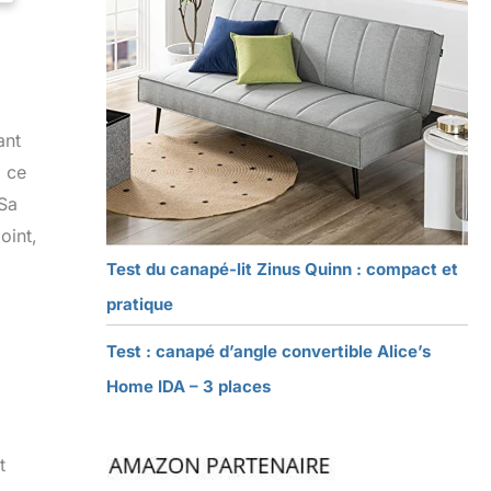
ant
, ce
 Sa
oint,
Test du canapé-lit Zinus Quinn : compact et
pratique
Test : canapé d’angle convertible Alice’s
Home IDA – 3 places
t