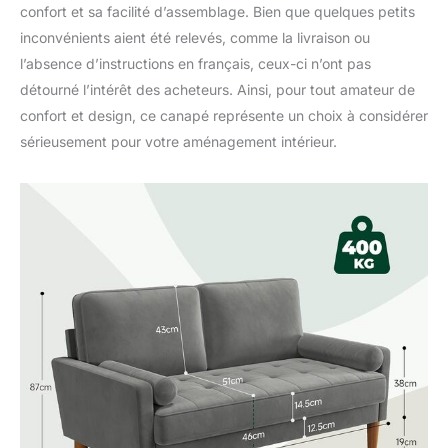
confort et sa facilité d’assemblage. Bien que quelques petits
pouvez installer ce mini-
canapé en seulement 10
inconvénients aient été relevés, comme la livraison ou
minutes. Veillez à ne pas
l’absence d’instructions en français, ceux-ci n’ont pas
rayer le canapé lorsque
détourné l’intérêt des acheteurs. Ainsi, pour tout amateur de
vous ouvrez l'emballage
confort et design, ce canapé représente un choix à considérer
sous vide. Les coussins
ont besoin de 24 à 48
sérieusement pour votre aménagement intérieur.
heures pour se rétablir
complètement en raison
de l'emballage
compressé. Il n'est donc
pas très moelleux et
confortable lorsque vous
venez de le déballer,
vous pouvez tapoter le
coussin pour le rendre
plus moelleux et plus
agréable