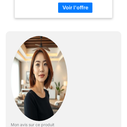
couleurs à la fois dans le
grain avant et arrière, ce
n'est pas un problème
de différence de couleur.
Contrairement au gris
ordinaire, il est en fait
vert grisâtre à la lumière
et à l’affichage Coussin à
ressorts - Ce canapé
offre un soutien et une
sensation de coussin, ce
qui améliore le confort
général du canapé. Les
ressorts aident à
absorber l'impact d'une
utilisation répétée et
empêchent les coussins
de se détériorer
rapidement. Cela
prolonge la durée de vie
du petit canapé et réduit
Mon avis sur ce produit