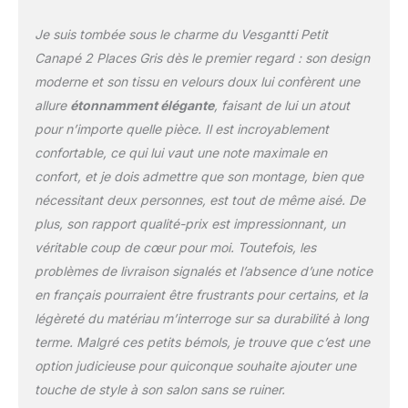
la nécessité de le
remplacer fréquemment
Je suis tombée sous le charme du Vesgantti Petit
Mousse haute résilience
Canapé 2 Places Gris dès le premier regard : son design
- Ce canapé de salon en
mousse de qualité
moderne et son tissu en velours doux lui confèrent une
supérieure offre une
allure
étonnamment élégante
, faisant de lui un atout
assise confortable et un
pour n’importe quelle pièce. Il est incroyablement
soutien stable pour votre
confortable, ce qui lui vaut une note maximale en
corps. La haute résilience
signifie qu'il peut résister
confort, et je dois admettre que son montage, bien que
à une utilisation répétée,
nécessitant deux personnes, est tout de même aisé. De
conservant sa forme et
plus, son rapport qualité-prix est impressionnant, un
ses propriétés de soutien
véritable coup de cœur pour moi. Toutefois, les
au fil du temps, même si
problèmes de livraison signalés et l’absence d’une notice
vous vous asseyez et
vous allongez souvent
en français pourraient être frustrants pour certains, et la
Cadre de canapé solide -
légèreté du matériau m’interroge sur sa durabilité à long
Nos cadres de canapé 2
terme. Malgré ces petits bémols, je trouve que c’est une
places sont fabriqués en
option judicieuse pour quiconque souhaite ajouter une
bois robuste de haute
qualité, qui est moins
touche de style à son salon sans se ruiner.
susceptible de se