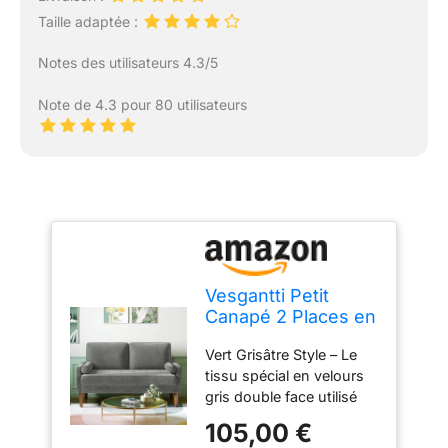
Taille adaptée :
Notes des utilisateurs 4.3/5
Note de 4.3 pour 80 utilisateurs
Vesgantti Petit
Canapé 2 Places en
Velours Gris 121cm
Vert Grisâtre Style – Le
Coussin à Ressorts,
tissu spécial en velours
Accoudoirs, Salon
gris double face utilisé
Moderne,
pour ce petit canapé
Causeuse Fixe
105,00 €
montrera différentes