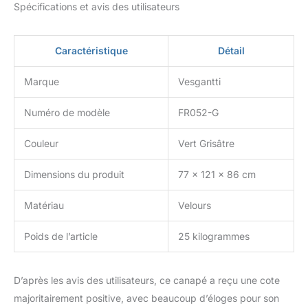
Spécifications et avis des utilisateurs
luxueux même en cas
d'utilisation fréquente.
Ce canapé est fabriqué à
Caractéristique
Détail
partir d'un tissu de
velours spécial à double
Marque
Vesgantti
face, dont les couleurs
varient en fonction de
Numéro de modèle
FR052-G
l'orientation du tissu. En
outre, en raison de la
Couleur
Vert Grisâtre
lumière différente et du
moniteur, il y aura une
légère différence de
Dimensions du produit
77 x 121 x 86 cm
couleur, l'image du
canapé a été autant que
Matériau
Velours
possible pour restaurer la
couleur la plus réelle
Poids de l’article
25 kilogrammes
Profitez de votre temps
libre - Facile à assembler
en 4 étapes
D’après les avis des utilisateurs, ce canapé a reçu une cote
(recommandé pour 2
majoritairement positive, avec beaucoup d’éloges pour son
personnes), vous