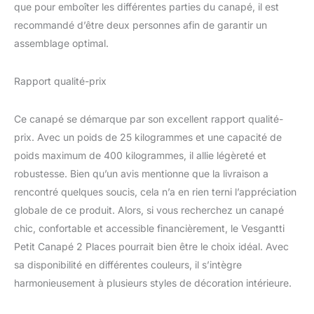
fissurer avec le temps.
que pour emboîter les différentes parties du canapé, il est
Des patins antidérapants
recommandé d’être deux personnes afin de garantir un
sont également placés
assemblage optimal.
sous les pieds pour
éviter que le canapé en
velours ne glisse ou ne
Rapport qualité-prix
blesse le sol. Avec une
capacité de charge
Ce canapé se démarque par son excellent rapport qualité-
maximale de 400 kg, il
prix. Avec un poids de 25 kilogrammes et une capacité de
convient parfaitement à
la maison et au travail
poids maximum de 400 kilogrammes, il allie légèreté et
Texture luxueuse du
robustesse. Bien qu’un avis mentionne que la livraison a
velours - Connue pour
rencontré quelques soucis, cela n’a en rien terni l’appréciation
sa texture douce et
globale de ce produit. Alors, si vous recherchez un canapé
pelucheuse qui procure
une sensation de luxe au
chic, confortable et accessible financièrement, le Vesgantti
toucher. Les tissus en
Petit Canapé 2 Places pourrait bien être le choix idéal. Avec
velours de haute qualité
sa disponibilité en différentes couleurs, il s’intègre
sont résistants à
harmonieusement à plusieurs styles de décoration intérieure.
l'abrasion et au
boulochage, et
conservent leur aspect