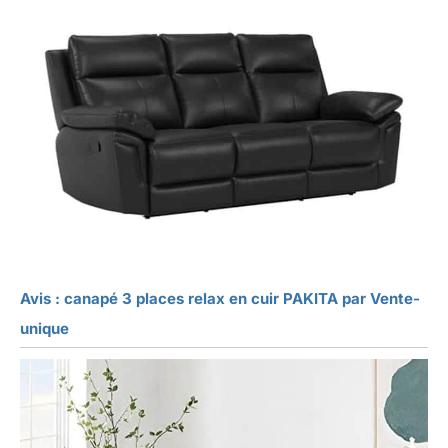
Avis : canapé 3 places relax en cuir PAKITA par Vente-
unique