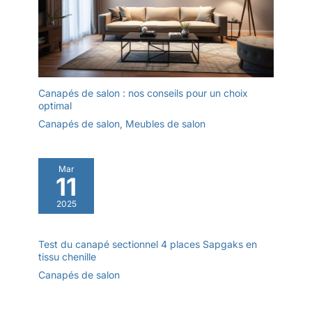
heures pour se rétablir
complètement en raison
de l'emballage
compressé. Il n'est donc
pas très moelleux et
confortable lorsque vous
Canapés de salon : nos conseils pour un choix
venez de le déballer,
optimal
vous pouvez tapoter le
Canapés de salon
,
Meubles de salon
coussin pour le rendre
plus moelleux et plus
agréable
Mar
11
2025
Test du canapé sectionnel 4 places Sapgaks en
tissu chenille
Canapés de salon