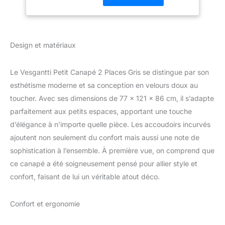
n'est pas un problème
de différence de couleur.
Contrairement au gris
ordinaire, il est en fait
Design et matériaux
vert grisâtre à la lumière
et à l’affichage Coussin à
Le Vesgantti Petit Canapé 2 Places Gris se distingue par son
ressorts - Ce canapé
offre un soutien et une
esthétisme moderne et sa conception en velours doux au
sensation de coussin, ce
toucher. Avec ses dimensions de 77 x 121 x 86 cm, il s’adapte
qui améliore le confort
parfaitement aux petits espaces, apportant une touche
général du canapé. Les
d’élégance à n’importe quelle pièce. Les accoudoirs incurvés
ressorts aident à
absorber l'impact d'une
ajoutent non seulement du confort mais aussi une note de
utilisation répétée et
sophistication à l’ensemble. À première vue, on comprend que
empêchent les coussins
ce canapé a été soigneusement pensé pour allier style et
de se détériorer
confort, faisant de lui un véritable atout déco.
rapidement. Cela
prolonge la durée de vie
du petit canapé et réduit
Confort et ergonomie
la nécessité de le
remplacer fréquemment