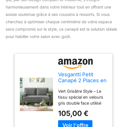
harmonieusement dans votre intérieur tout en offrant une
assise soutenue grâce à ses coussins à ressorts. Si vous
cherchez à optimiser chaque centimètre de votre espace
sans compromis sur le style, ce canapé est la solution idéale
pour habiller votre salon avec goût.
Vesgantti Petit
Canapé 2 Places en
Velours Gris 121cm
Vert Grisâtre Style – Le
Coussin à Ressorts,
tissu spécial en velours
Accoudoirs, Salon
gris double face utilisé
Moderne,
pour ce petit canapé
Causeuse Fixe
105,00 €
montrera différentes
couleurs à la fois dans le
grain avant et arrière, ce