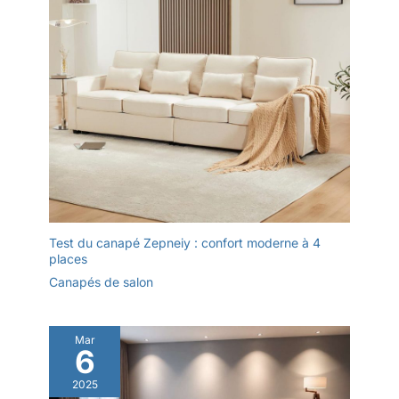
vie accueillant 【Installation
lisiez ou vous reposiez, ce
l'orientation du tissu. En
Rapide et Polyvalence】 Dites
canapé compressé convertible
adieu aux montages
soulage votre dos même lors de
outre, en raison de la
compliqués. Ce canapé
longues séances assises.
lumière différente et du
convertible est livré presque
entièrement assemblé ; et de le
moniteur, il y aura une
sortir de son emballage sous
légère différence de
vide pour qu'il reprenne sa
couleur, l'image du
forme. Utilisable
immédiatement, il convient
canapé a été autant que
aussi bien au salon principal
possible pour restaurer la
qu'à la chambre d'ami, au
bureau, voire à la véranda.
couleur la plus réelle
Investissez dans un mobilier
Profitez de votre temps
pratique qui s'adapte à votre
libre - Facile à assembler
mode de vie dynamique et à
vos besoins changeants en
en 4 étapes
matière d'aménagement.
(recommandé pour 2
Test du canapé Zepneiy : confort moderne à 4
places
personnes), vous
pouvez installer ce mini-
Canapés de salon
canapé en seulement 10
minutes. Veillez à ne pas
rayer le canapé lorsque
Mar
6
vous ouvrez l'emballage
sous vide. Les coussins
2025
ont besoin de 24 à 48