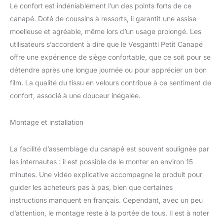
Le confort est indéniablement l’un des points forts de ce
Mousse haute résilience
- Ce canapé de salon en
canapé. Doté de coussins à ressorts, il garantit une assise
mousse de qualité
moelleuse et agréable, même lors d’un usage prolongé. Les
supérieure offre une
utilisateurs s’accordent à dire que le Vesgantti Petit Canapé
assise confortable et un
offre une expérience de siège confortable, que ce soit pour se
soutien stable pour votre
corps. La haute résilience
détendre après une longue journée ou pour apprécier un bon
signifie qu'il peut résister
film. La qualité du tissu en velours contribue à ce sentiment de
à une utilisation répétée,
confort, associé à une douceur inégalée.
conservant sa forme et
ses propriétés de soutien
au fil du temps, même si
Montage et installation
vous vous asseyez et
vous allongez souvent
La facilité d’assemblage du canapé est souvent soulignée par
Cadre de canapé solide -
les internautes : il est possible de le monter en environ 15
Nos cadres de canapé 2
places sont fabriqués en
minutes. Une vidéo explicative accompagne le produit pour
bois robuste de haute
guider les acheteurs pas à pas, bien que certaines
qualité, qui est moins
instructions manquent en français. Cependant, avec un peu
susceptible de se
d’attention, le montage reste à la portée de tous. Il est à noter
déformer ou de se