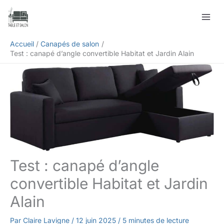
Aller
Rechercher
au
contenu
Accueil
Canapés de salon
Test : canapé d’angle convertible Habitat et Jardin Alain
Test : canapé d’angle
convertible Habitat et Jardin
Alain
Par
Claire Lavigne
/
12 juin 2025
/
5 minutes de lecture