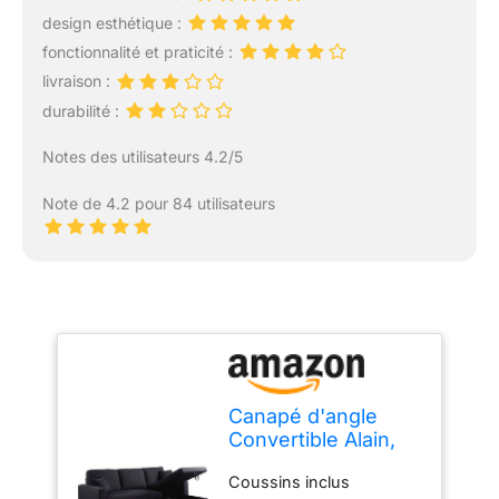
design esthétique :
fonctionnalité et praticité :
livraison :
durabilité :
Notes des utilisateurs 4.2/5
Note de 4.2 pour 84 utilisateurs
Canapé d'angle
Convertible Alain,
221cm x 145cm x
Coussins inclus
85cm, 3 Places,