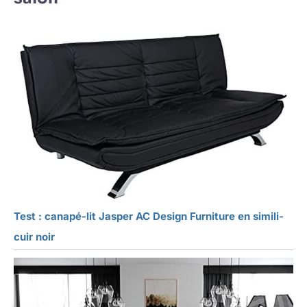
Test : canapé-lit Jasper AC Design Furniture en simili-
cuir noir