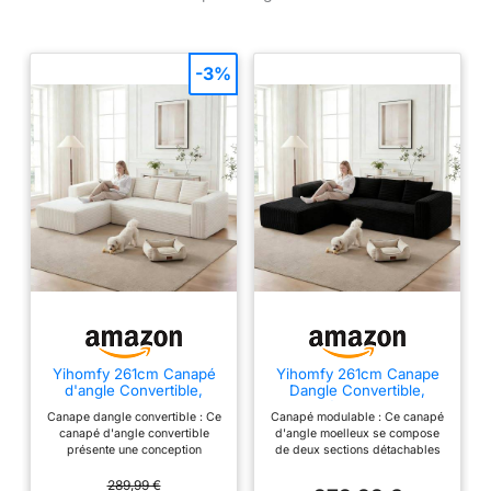
-3%
Yihomfy 261cm Canapé
Yihomfy 261cm Canape
d'angle Convertible,
Dangle Convertible,
Canape 3 Places en L,
canapé modulaire en
Canape dangle convertible : Ce
Canapé modulable : Ce canapé
Compressible canapé
Forme de L,canapé
canapé d'angle convertible
d'angle moelleux se compose
modulable Cloud avec
Convertible 3 Places
présente une conception
de deux sections détachables
Assise Profonde, canape
avec méridienne, canapé
innovante qui élimine la
permettant une configuration
Dangle Convertible et
d'angle Convertible pour
structure interne traditionnelle et
flexible en L, votre salon tout en
289,99 €
Librement combinable
Salon - Aucun Montage