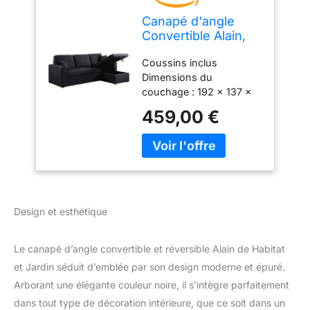
Canapé d'angle
Convertible Alain,
221cm x 145cm x
Coussins inclus
85cm, 3 Places,
Dimensions du
Noir
couchage : 192 x 137 x
43.5 cm Espace de
459,00 €
stockage (méridienne) :
138 x 58 x 23 cm
Doublure des coussins
amovible et lavable
Suspension: ressorts en
S
Design et esthétique
Le canapé d’angle convertible et réversible Alain de Habitat
et Jardin séduit d’emblée par son design moderne et épuré.
Arborant une élégante couleur noire, il s’intègre parfaitement
dans tout type de décoration intérieure, que ce soit dans un