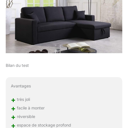
Bilan du test
Avantages
+
très joli
+
facile à monter
+
réversible
+
espace de stockage profond