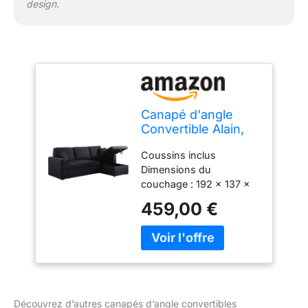
design.
Canapé d'angle
Convertible Alain,
221cm x 145cm x
Coussins inclus
85cm, 3 Places,
Dimensions du
Noir
couchage : 192 x 137 x
43.5 cm Espace de
459,00 €
stockage (méridienne) :
138 x 58 x 23 cm
Doublure des coussins
amovible et lavable
Suspension: ressorts en
S
Découvrez d’autres canapés d’angle convertibles