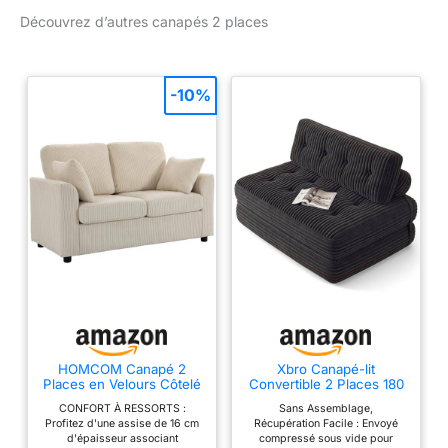
suffisamment grand pour
Découvrez d’autres canapés 2 places
passer du temps avec
des amis ou se reposer,
mais suffisamment petit
pour ne pas prendre trop
-10%
de place. GRAND
CONFORT : Ce petit
canapé 2 places vous
offre la douceur, la haute
résilience et le soutien
que vous méritez avec
son tissu respirant au
toucher lin, ses coussins
de siège rembourrés en
mousse haute densité
28kg/m³ et ses 2
coussins de dossier
rembourrés. POCHE DE
HOMCOM Canapé 2
Xbro Canapé-lit
Places en Velours Côtelé
Convertible 2 Places 180
RANGEMENT : Gardez
144 cm Moderne 2
x 130 x 20cm, Canapé
votre salon sans
CONFORT À RESSORTS :
Sans Assemblage,
Oreillers Beige
de Sol Convertible,
Profitez d'une assise de 16 cm
Récupération Facile : Envoyé
encombrement avec les
Matelas Pliant Sofa en
d'épaisseur associant
compressé sous vide pour
Mousse à Mémoire de