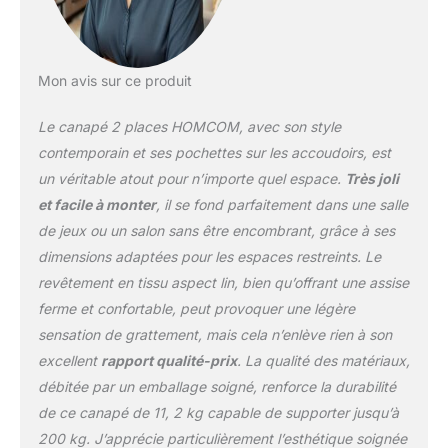
toucher lin, ses coussins
de siège rembourrés en
mousse haute densité
28kg/m³ et ses 2
Mon avis sur ce produit
coussins de dossier
rembourrés. POCHE DE
Le canapé 2 places HOMCOM, avec son style
RANGEMENT : Gardez
votre salon sans
contemporain et ses pochettes sur les accoudoirs, est
encombrement avec les
un véritable atout pour n’importe quel espace.
Très joli
2 poches latérales
et facile à monter
, il se fond parfaitement dans une salle
pratiques, idéales pour
de jeux ou un salon sans être encombrant, grâce à ses
ranger les
télécommandes, les
dimensions adaptées pour les espaces restreints. Le
magazines et autres
revêtement en tissu aspect lin, bien qu’offrant une assise
petits objets. ROBUSTE :
ferme et confortable, peut provoquer une légère
Conçu pour durer, ce
sensation de grattement, mais cela n’enlève rien à son
canapé de salon est
fabriqué avec une
excellent
rapport qualité-prix
. La qualité des matériaux,
structure en bois massif
débitée par un emballage soigné, renforce la durabilité
robuste, des pieds en
de ce canapé de 11, 2 kg capable de supporter jusqu’à
bois de hêtre et une
200 kg. J’apprécie particulièrement l’esthétique soignée
surface durable au