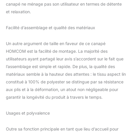
canapé de salon est
canapé ne ménage pas son utilisateur en termes de détente
fabriqué avec une
et relaxation.
structure en bois massif
robuste, des pieds en
Facilité d’assemblage et qualité des matériaux
bois de hêtre et une
surface durable au
toucher lin qui peut
Un autre argument de taille en faveur de ce canapé
résister à l'usure
HOMCOM est la facilité de montage. La majorité des
quotidienne.
utilisateurs ayant partagé leur avis s’accordent sur le fait que
SPÉCIFICATIONS :
Dimensions totales :
l’assemblage est simple et rapide. De plus, la qualité des
143L x 76l x 83H cm.
matériaux semble à la hauteur des attentes : le tissu aspect lin
Dimensions de l'assise :
constitué à 100% de polyester se distingue par sa résistance
127L x 50l x 46H cm.
aux plis et à la déformation, un atout non négligeable pour
Charge max.
recommandée : 200 kg.
garantir la longévité du produit à travers le temps.
Assemblage requis
Usages et polyvalence
Outre sa fonction principale en tant que lieu d’accueil pour