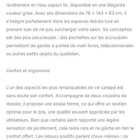
revêtement en tissu aspect lin, disponible en une élégante
canapé 2 places vous
offre la douceur, la haute
couleur grise. Avec ses dimensions de 76 x 143 x 83 cm, il
résilience et le soutien
s’intègre parfaitement dans les espaces réduits tout en
que vous méritez avec
prenant soin de ne pas surcharger votre salon. Sa conception
son tissu respirant au
est des plus astucieuses : des pochettes sur les accoudoirs
toucher lin, ses coussins
de siège rembourrés en
permettent de garder à portée de main livres, télécommandes
mousse haute densité
ou autres petits objets du quotidien.
28kg/m³ et ses 2
coussins de dossier
Confort et ergonomie
rembourrés. POCHE DE
RANGEMENT : Gardez
votre salon sans
L’un des aspects les plus remarquables de ce canapé est
encombrement avec les
sans doute son confort. Accompagné de deux coussins de
2 poches latérales
dossier, il propose une assise ferme, ce qui offre un soutien
pratiques, idéales pour
ranger les
optimal pour le dos, une qualité souvent appréciée par les
télécommandes, les
utilisateurs. Bien que certains aient rapporté une légère
magazines et autres
sensation de picotement, cela reste rare et ne gâche en rien le
petits objets. ROBUSTE :
confort offert. Les retours positifs parlent d’eux-mêmes : ce
Conçu pour durer, ce