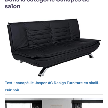
salon
Test : canapé-lit Jasper AC Design Furniture en simili-
cuir noir