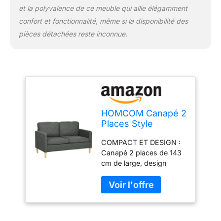
toucher lin qui peut
et la polyvalence de ce meuble qui allie élégamment
résister à l'usure
confort et fonctionnalité, même si la disponibilité des
quotidienne.
pièces détachées reste inconnue.
SPÉCIFICATIONS :
Dimensions totales :
143L x 76l x 83H cm.
Dimensions de l'assise :
127L x 50l x 46H cm.
Charge max.
recommandée : 200 kg.
Assemblage requis
HOMCOM Canapé 2
Places Style
Contemporain
COMPACT ET DESIGN :
Pochettes sur Les
Canapé 2 places de 143
accoudoirs Pieds
cm de large, design
en Bois revêtement
scandinave coloris gris
Tissu Aspect Lin -
idéal pour ajouter une
Gris
touche supplémentaire
d'élégance à votre
intérieur. Ce canapé est