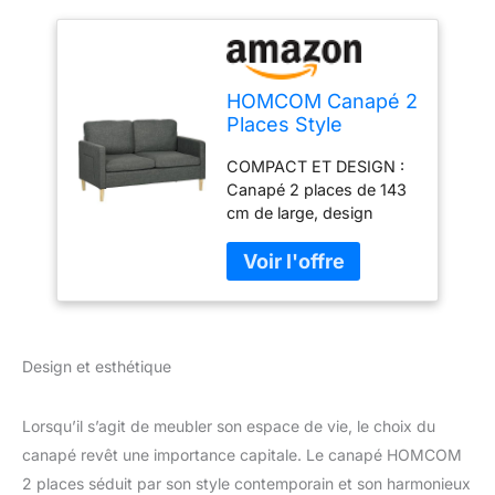
HOMCOM Canapé 2
Places Style
Contemporain
COMPACT ET DESIGN :
Pochettes sur Les
Canapé 2 places de 143
accoudoirs Pieds
cm de large, design
en Bois revêtement
scandinave coloris gris
Tissu Aspect Lin -
idéal pour ajouter une
Gris
touche supplémentaire
d'élégance à votre
intérieur. Ce canapé est
suffisamment grand pour
Design et esthétique
passer du temps avec
des amis ou se reposer,
mais suffisamment petit
Lorsqu’il s’agit de meubler son espace de vie, le choix du
pour ne pas prendre trop
canapé revêt une importance capitale. Le canapé HOMCOM
de place. GRAND
2 places séduit par son style contemporain et son harmonieux
CONFORT : Ce petit