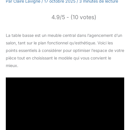
Par
Claire Lavigne
/
17 octobre 2025
/
3 minutes de lecture
4.9/5 - (10 votes)
La table basse est un meuble central dans l’agencement d’un
salon, tant sur le plan fonctionnel qu’esthétique. Voici les
points essentiels à considérer pour optimiser l’espace de votre
pièce tout en choisissant le modèle qui vous convient le
mieux.