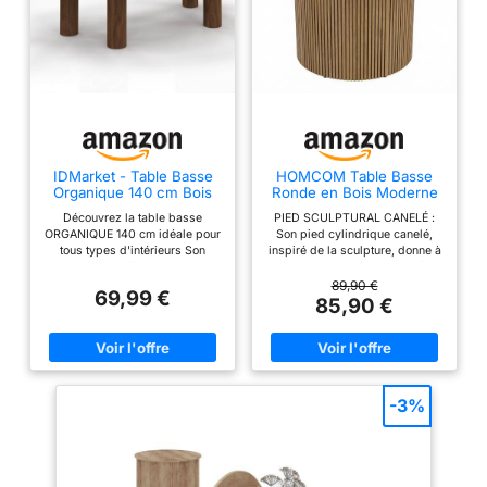
IDMarket - Table Basse
HOMCOM Table Basse
Organique 140 cm Bois
Ronde en Bois Moderne
Effet Noyer
80 x 80 x 45 cm Effet
Découvrez la table basse
PIED SCULPTURAL CANELÉ :
Bois Naturel
ORGANIQUE 140 cm idéale pour
Son pied cylindrique canelé,
tous types d'intérieurs Son
inspiré de la sculpture, donne à
coloris bois effet noyer et son
cette table basse un caractère
look ultra-tendance réveilleront
iconique. Elle s'impose
89,90 €
69,99 €
la décoration de votre pièce !
naturellement comme pièce
85,90 €
Plateau de forme originale et
maîtresse dans une décoration
pieds ronds très modernes
moderne ou minimaliste,
confèrent à la table un aspect
reflétant votre goût sophistiqué
design Grâce à ses tons
et sublimant l'ambiance de
naturels et chaleureux, cette
votre salon. STRUCTURE
table basse s'accordera
SOLIDE ET STABLE : Sa
-3%
facilement avec votre
structure interne en acier,
décoration Dimensions globales
associée à une base en MDF,
: Longueur 140 cm x largeur 70
assure robustesse et longue
cm x Hauteur 35,5 cm
durée de vie avec une charge
max. recommandée de 80 kg.