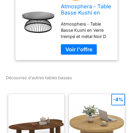
Atmosphera - Table
Basse Kushi en
Verre trempé et
Atmosphera - Table
métal Noir D 90 cm
Basse Kushi en Verre
et H 38 cm
trempé et métal Noir D
90 cm et H 38 cm
Dimensions Produit : D.
90 x H. 38 cm. - Matière :
Fer et Verre Trempé. -
Poids Produit : 24 kg. -
Couleur : Noir. Modèle :
Découvrez d’autres tables basses
Noir
-4%