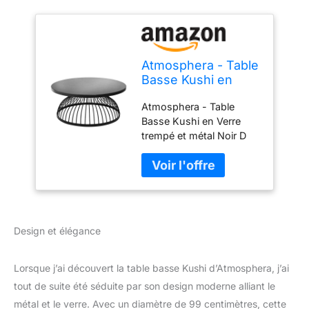
Atmosphera - Table
Basse Kushi en
Verre trempé et
Atmosphera - Table
métal Noir D 90 cm
Basse Kushi en Verre
et H 38 cm
trempé et métal Noir D
90 cm et H 38 cm
Dimensions Produit : D.
90 x H. 38 cm. - Matière :
Fer et Verre Trempé. -
Poids Produit : 24 kg. -
Couleur : Noir. Modèle :
Design et élégance
Noir
Lorsque j’ai découvert la table basse Kushi d’Atmosphera, j’ai
tout de suite été séduite par son design moderne alliant le
métal et le verre. Avec un diamètre de 99 centimètres, cette