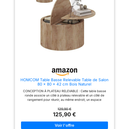
Les patins ajustables
maintiennent une parfaite
stabilité et évitent les
mouvements, même sur un sol
irrégulier. PLATEAU ÉPAIS ET
ROND : Le plateau généreux de
Ø 80 cm, souligné par un
rebord épais de 3 cm, apporte
une esthétique robuste et
élégante. Les bords bien
arrondis réduisent les risques
de chocs, idéal pour la sécurité
de toute la famille. DURABLE ET
FACILE À ENTRETENIR : Sa
finition en mélamine garantit une
excellente résistance à l'eau et
aux rayures, pour un usage
quotidien sans souci. D'un
HOMCOM Table Basse Relevable Table de Salon
simple coup de chiffon, la table
80 x 80 x 42 cm Bois Naturel
de salon reste impeccable,
même après des éclaboussures
CONCEPTION À PLATEAU RELEVABLE : Cette table basse
ou des petits accidents.
ronde associe un côté à plateau relevable et un côté de
ASSEMBLAGE SIMPLE ET
rangement pour réunir, au même endroit, un espace
UTILISATION POLYVALENTE :
d'exposition au quotidien et une surface d'appoint plus
Servez-vous de cette table
généreuse ; le plateau se soulève de 11 cm pour rendre les
129,90 €
basse de salon comme élément
repas ou le travail sur ordinateur portable dans le salon plus
125,90 €
central, table d'appoint ou
confortables et naturels. RANGEMENT CACHÉ : Cette table
support de décoration, au salon
basse dissimule vos objets avec soin grâce à de grands
comme au bureau ou dans la
compartiments cachés : une partie à ouverture pivotante et une
chambre. Outils et notice claire