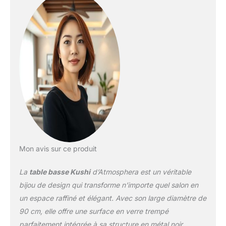
Mon avis sur ce produit
La
table basse Kushi
d’Atmosphera est un véritable
bijou de design qui transforme n’importe quel salon en
un espace raffiné et élégant. Avec son large diamètre de
90 cm, elle offre une surface en verre trempé
parfaitement intégrée à sa structure en métal noir,