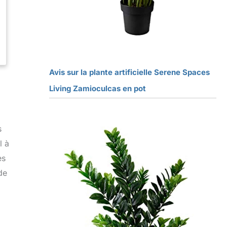
Avis sur la plante artificielle Serene Spaces
Living Zamioculcas en pot
s
l à
es
de