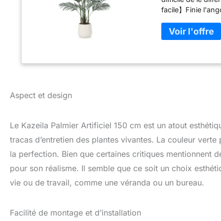
facile】Finie l'an
d'être arrosés, tai
dépoussiérer régul
une base stable】N
blancs de 8,5 pou
pensons qu'ils app
bureau. 【Facile à
et vous pouvez fac
d'être remodelé l
Aspect et design
palmier de 150 cm
intérieure. Il est
lecture, les salle
Le Kazeila Palmier Artificiel 150 cm est un atout esthétiq
entrées, les patios
tracas d’entretien des plantes vivantes. La couleur verte 
la perfection. Bien que certaines critiques mentionnent 
pour son réalisme. Il semble que ce soit un choix esthét
vie ou de travail, comme une véranda ou un bureau.
Facilité de montage et d’installation