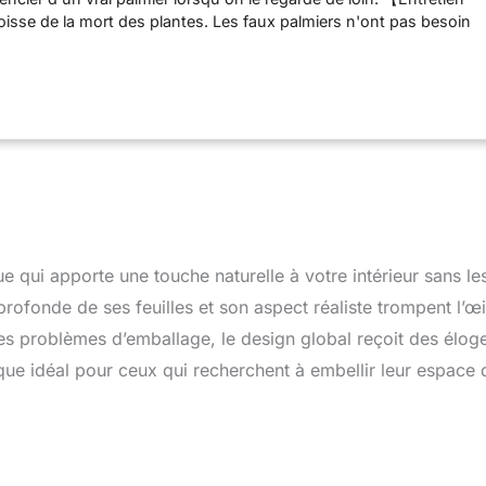
goisse de la mort des plantes. Les faux palmiers n'ont pas besoin
llés ou fertilisés, il suffit de les placer dans l'espace et de les
ièrement, ils resteront verts et frais pour l'éternité. 【Poté dans
os palmiers artificiels sont livrés pré-assemblés dans des pots
ces en plastique et en béton, qui sont de taille modérée. Nous
orteront le meilleur effet décoratif à votre maison et à votre
 assembler et à ajuster】Les branches du palmier sont réglables
ilement les réarranger à votre guise. L'article peut avoir besoin
orsqu'il est retiré de la boîte. 【Décoration de la maison】Le faux
 de haut est parfaitement dimensionné pour la décoration
 idéal pour décorer les salons, les chambres à coucher, les salles de
s à manger et les bureaux, et est également parfait pour les
ue qui apporte une touche naturelle à votre intérieur sans le
 et les lieux commerciaux tels que les librairies et les cafés.
profonde de ses feuilles et son aspect réaliste trompent l’œi
des problèmes d’emballage, le design global reçoit des élog
ique idéal pour ceux qui recherchent à embellir leur espace 