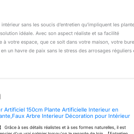
térieur sans les soucis d’entretien qu’impliquent les plant
solution idéale. Avec son aspect réaliste et sa facilité
nte à votre espace, que ce soit dans votre maison, votre bur
en un havre de paix sans le stress des arrosages réguliers 
 Artificiel 150cm Plante Artificielle Interieur en
ante,Faux Arbre Interieur Décoration pour Intérieur
ison Salon Room Bureau(1Pack)
l】 Grâce à ses détails réalistes et à ses formes naturelles, il est
férencier d'un vrai palmier lorsqu'on le regarde de loin. 【Entretien