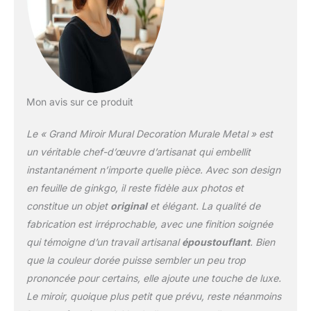
Le crochet de
quincaillerie à l'arrière du
miroir mural assure une
installation facile, facile à
accrocher, peut être
facilement installé en
quelques minutes
Mon avis sur ce produit
DESIGN MODERNE :
miroir mural décoratif en
Le « Grand Miroir Mural Decoration Murale Metal » est
métal fait à la main, le
mur en forme de feuille
un véritable chef-d’œuvre d’artisanat qui embellit
de ginkgo est fabriqué
instantanément n’importe quelle pièce. Avec son design
en fer forgé, effet
en feuille de ginkgo, il reste fidèle aux photos et
tridimensionnel puissant,
constitue un objet
original
et élégant. La qualité de
la peinture résistante aux
hautes températures
fabrication est irréprochable, avec une finition soignée
rend les couleurs vives
qui témoigne d’un travail artisanal
époustouflant
. Bien
difficiles à estomper.
que la couleur dorée puisse sembler un peu trop
Magnifique miroir mural
prononcée pour certains, elle ajoute une touche de luxe.
en métal dans un design
qui donne à n'importe
Le miroir, quoique plus petit que prévu, reste néanmoins
quel mur intérieur un