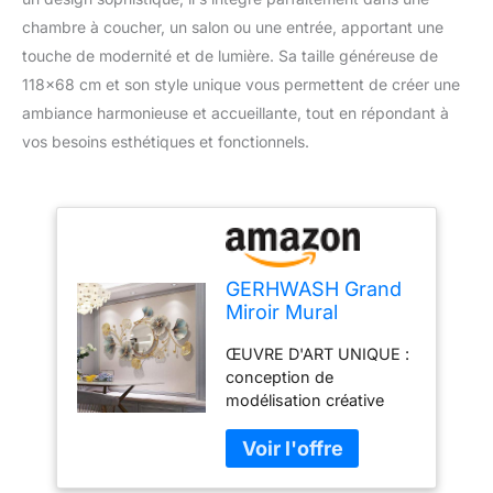
chambre à coucher, un salon ou une entrée, apportant une
touche de modernité et de lumière. Sa taille généreuse de
118×68 cm et son style unique vous permettent de créer une
ambiance harmonieuse et accueillante, tout en répondant à
vos besoins esthétiques et fonctionnels.
GERHWASH Grand
Miroir Mural
Decoration Murale
ŒUVRE D'ART UNIQUE :
Metal 118×68cm
conception de
Feuille de Ginkgo
modélisation créative
Décoratif Miroir
moderne, personnalité
Mural Design pour
simple, conception de
Chambre à Coucher
feuille de Ginkgo de
Salon Entrée Miroir
couleur dégradée,