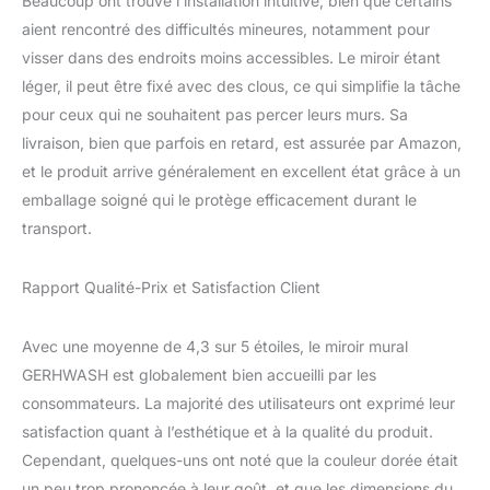
Beaucoup ont trouvé l’installation intuitive, bien que certains
centre d'attention de
aient rencontré des difficultés mineures, notamment pour
votre salon, chambre,
entrée DÉCORATION
visser dans des endroits moins accessibles. Le miroir étant
PARFAITE : convient
léger, il peut être fixé avec des clous, ce qui simplifie la tâche
pour la salle de bain, le
pour ceux qui ne souhaitent pas percer leurs murs. Sa
salon, le miroir de la
livraison, bien que parfois en retard, est assurée par Amazon,
chambre, la cuisine, le
bureau, le bureau, le
et le produit arrive généralement en excellent état grâce à un
porche, le dortoir, le
emballage soigné qui le protège efficacement durant le
couloir, le café, le bar, la
transport.
boutique, la salle de
conférence et d'autres
pièces. La décoration
Rapport Qualité-Prix et Satisfaction Client
rend votre chambre
unique, et c'est aussi un
Avec une moyenne de 4,3 sur 5 étoiles, le miroir mural
merveilleux cadeau pour
GERHWASH est globalement bien accueilli par les
la famille et les amis
collègue
consommateurs. La majorité des utilisateurs ont exprimé leur
satisfaction quant à l’esthétique et à la qualité du produit.
Cependant, quelques-uns ont noté que la couleur dorée était
un peu trop prononcée à leur goût, et que les dimensions du