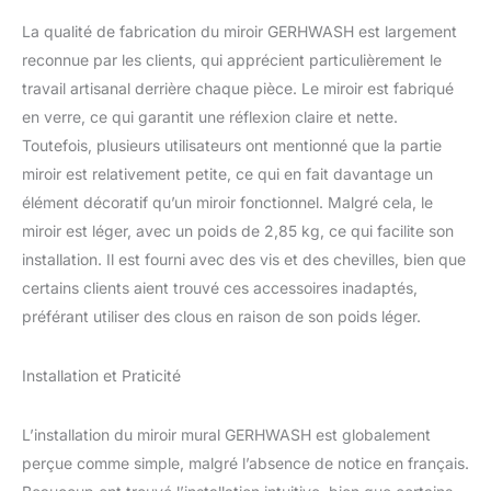
de ginkgo est fabriqué
La qualité de fabrication du miroir GERHWASH est largement
en fer forgé, effet
reconnue par les clients, qui apprécient particulièrement le
tridimensionnel puissant,
la peinture résistante aux
travail artisanal derrière chaque pièce. Le miroir est fabriqué
hautes températures
en verre, ce qui garantit une réflexion claire et nette.
rend les couleurs vives
Toutefois, plusieurs utilisateurs ont mentionné que la partie
difficiles à estomper.
miroir est relativement petite, ce qui en fait davantage un
Magnifique miroir mural
en métal dans un design
élément décoratif qu’un miroir fonctionnel. Malgré cela, le
qui donne à n'importe
miroir est léger, avec un poids de 2,85 kg, ce qui facilite son
quel mur intérieur un
installation. Il est fourni avec des vis et des chevilles, bien que
aspect dimensionnel
certains clients aient trouvé ces accessoires inadaptés,
saisissant VERRE
BISEAUTÉ : les miroirs de
préférant utiliser des clous en raison de son poids léger.
décoration murale sont
fabriqués en verre de
Installation et Praticité
haute qualité, reflètent
une image claire qui offre
la meilleure expérience
L’installation du miroir mural GERHWASH est globalement
visuelle. Faites de ce
perçue comme simple, malgré l’absence de notice en français.
décor de miroir mural le