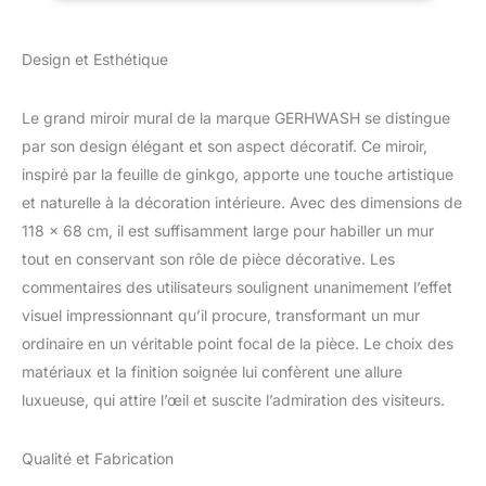
Salon
courbes vives et lignes
lisses, superposées et
Design et Esthétique
claires pour ajouter un
luxe discret à votre
maison FACILE À
Le grand miroir mural de la marque GERHWASH se distingue
UTILISER: Le taille du
par son design élégant et son aspect décoratif. Ce miroir,
grand miroir mural
inspiré par la feuille de ginkgo, apporte une touche artistique
moderne est de
et naturelle à la décoration intérieure. Avec des dimensions de
118*68cm, la diamètre
des miroirs est de 24cm.
118 x 68 cm, il est suffisamment large pour habiller un mur
Le crochet de
tout en conservant son rôle de pièce décorative. Les
quincaillerie à l'arrière du
commentaires des utilisateurs soulignent unanimement l’effet
miroir mural assure une
visuel impressionnant qu’il procure, transformant un mur
installation facile, facile à
accrocher, peut être
ordinaire en un véritable point focal de la pièce. Le choix des
facilement installé en
matériaux et la finition soignée lui confèrent une allure
quelques minutes
luxueuse, qui attire l’œil et suscite l’admiration des visiteurs.
DESIGN MODERNE :
miroir mural décoratif en
métal fait à la main, le
Qualité et Fabrication
mur en forme de feuille