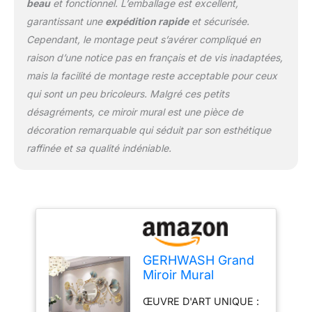
beau
et fonctionnel. L’emballage est excellent,
aspect dimensionnel
garantissant une
expédition rapide
et sécurisée.
saisissant VERRE
Cependant, le montage peut s’avérer compliqué en
BISEAUTÉ : les miroirs de
décoration murale sont
raison d’une notice pas en français et de vis inadaptées,
fabriqués en verre de
mais la facilité de montage reste acceptable pour ceux
haute qualité, reflètent
qui sont un peu bricoleurs. Malgré ces petits
une image claire qui offre
désagréments, ce miroir mural est une pièce de
la meilleure expérience
décoration remarquable qui séduit par son esthétique
visuelle. Faites de ce
décor de miroir mural le
raffinée et sa qualité indéniable.
centre d'attention de
votre salon, chambre,
entrée DÉCORATION
PARFAITE : convient
pour la salle de bain, le
salon, le miroir de la
chambre, la cuisine, le
GERHWASH Grand
bureau, le bureau, le
Miroir Mural
porche, le dortoir, le
Decoration Murale
couloir, le café, le bar, la
ŒUVRE D'ART UNIQUE :
Metal 118×68cm
boutique, la salle de