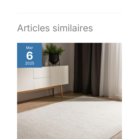
la famille et les amis
à poser et à utiliser, ce miroir intégral suspendu ne nécessite
collègue
aucun montage. Grâce à son cadre léger, il peut être déplacé
facilement et posé chez vous, à l'endroit de votre choix
Articles similaires
Mar
6
2025