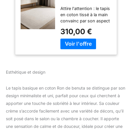
Main Ron - Crème
Attire l'attention : le tapis
300x400 cm -
en coton tissé à la main
100% Naturel -
convainc par son aspect
Style: Laine, Uni,
rustique et élégant. Sa
Minimaliste -
310,00 €
combinaison de couleurs
Entretien Facile
harmonieuse et son
pour Salon,
motif attrayant en font
Chambre, Bureau,
un véritable accroche-
Couloir
regard qui s’intègre
parfaitement dans tout
décor moderne ou
Esthétique et design
traditionnel. Doux : avec
ce tapis en coton, qui a
Le tapis basique en coton Ron de benuta se distingue par son
une agréable sensation
naturelle au toucher,
design minimaliste et uni, parfait pour ceux qui cherchent à
vous créerez
apporter une touche de sobriété à leur intérieur. Sa couleur
naturellement une saine
crème s’accorde facilement avec une variété de décors, qu’il
sensation de chaleur
soit posé dans le salon ou la chambre à coucher. Il apporte
dans chaque pièce
comme le salon, la
une sensation de calme et de douceur, idéale pour créer une