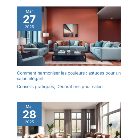
Mar
27
2025
Comment harmoniser les couleurs : astuces pour un
salon élégant
Conseils pratiques
,
Décorations pour salon
Mar
28
2025