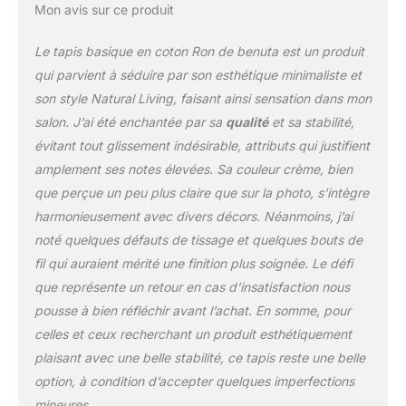
grâce à son aspect
Mon avis sur ce produit
naturel. Le tapis en coton
est un complément
Le tapis basique en coton Ron de benuta est un produit
parfait à votre décoration
qui parvient à séduire par son esthétique minimaliste et
respectueuse de
l'environnement.
son style Natural Living, faisant ainsi sensation dans mon
MATERIAU NATUREL :
salon. J’ai été enchantée par sa
qualité
et sa stabilité,
tapis en coton résistant
évitant tout glissement indésirable, attributs qui justifient
fabriqué avec des
amplement ses notes élevées. Sa couleur crème, bien
matériaux naturels,
testés pour la qualité et
que perçue un peu plus claire que sur la photo, s’intègre
adaptés au chauffage
harmonieusement avec divers décors. Néanmoins, j’ai
par le sol. De plus, la
noté quelques défauts de tissage et quelques bouts de
fabrication de haute
fil qui auraient mérité une finition plus soignée. Le défi
qualité garantit que ce
que représente un retour en cas d’insatisfaction nous
véritable tout-en-un
répond à tous les usages
pousse à bien réfléchir avant l’achat. En somme, pour
et résiste à des charges
celles et ceux recherchant un produit esthétiquement
élevées. Facile à nettoyer
plaisant avec une belle stabilité, ce tapis reste une belle
: les tapis benuta sont
option, à condition d’accepter quelques imperfections
faciles à nettoyer.
L'aspiration régulière et
mineures.