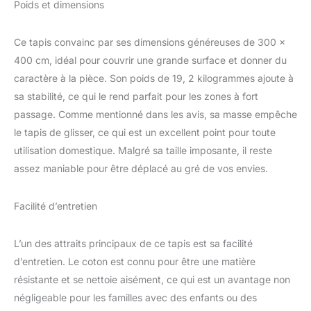
Poids et dimensions
et résiste à des charges
élevées. Facile à nettoyer
: les tapis benuta sont
Ce tapis convainc par ses dimensions généreuses de 300 x
faciles à nettoyer.
400 cm, idéal pour couvrir une grande surface et donner du
L'aspiration régulière et
caractère à la pièce. Son poids de 19, 2 kilogrammes ajoute à
précise est suffisante
sa stabilité, ce qui le rend parfait pour les zones à fort
pour faire disparaître la
poussière et la saleté. En
passage. Comme mentionné dans les avis, sa masse empêche
partie, des détergents
le tapis de glisser, ce qui est un excellent point pour toute
alcalins, comme le savon
utilisation domestique. Malgré sa taille imposante, il reste
de bile ou de noyau,
assez maniable pour être déplacé au gré de vos envies.
peuvent également être
utilisés. Pour l'entretien
et le nettoyage, il est
Facilité d’entretien
recommandé d'utiliser un
nettoyant pour tapis.
L’un des attraits principaux de ce tapis est sa facilité
d’entretien. Le coton est connu pour être une matière
résistante et se nettoie aisément, ce qui est un avantage non
négligeable pour les familles avec des enfants ou des