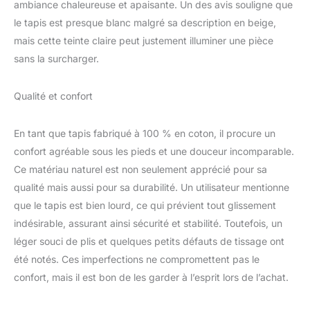
chambre, la salle de bain,
ambiance chaleureuse et apaisante. Un des avis souligne que
la chambre des enfants
le tapis est presque blanc malgré sa description en beige,
ou le couloir. Design
mais cette teinte claire peut justement illuminer une pièce
durable : une touche
sans la surcharger.
rustique et élégante
grâce à son aspect
naturel. Le tapis en coton
Qualité et confort
est un complément
parfait à votre décoration
respectueuse de
En tant que tapis fabriqué à 100 % en coton, il procure un
l'environnement.
confort agréable sous les pieds et une douceur incomparable.
MATERIAU NATUREL :
Ce matériau naturel est non seulement apprécié pour sa
tapis en coton résistant
qualité mais aussi pour sa durabilité. Un utilisateur mentionne
fabriqué avec des
matériaux naturels,
que le tapis est bien lourd, ce qui prévient tout glissement
testés pour la qualité et
indésirable, assurant ainsi sécurité et stabilité. Toutefois, un
adaptés au chauffage
léger souci de plis et quelques petits défauts de tissage ont
par le sol. De plus, la
été notés. Ces imperfections ne compromettent pas le
fabrication de haute
qualité garantit que ce
confort, mais il est bon de les garder à l’esprit lors de l’achat.
véritable tout-en-un
répond à tous les usages