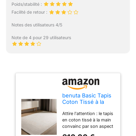
Poids/stabilité :
Facilité de retour :
Notes des utilisateurs 4/5
Note de 4 pour 29 utilisateurs
benuta Basic Tapis
Coton Tissé à la
Main Ron - Crème
Attire l'attention : le tapis
300x400 cm -
en coton tissé à la main
100% Naturel -
convainc par son aspect
Style: Laine, Uni,
rustique et élégant. Sa
Minimaliste -