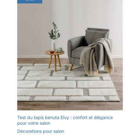
propre et accueillant. FINITIONS
ARTISANALES POUR TOUTE LA
FAMILLE: Ce tapis tissé avec
franges décoratives plaît à tous.
Idéal comme tapis enfant, tapis
fille ou tapis salle a manger.
Fonctionne aussi comme tapis
d'entree, tapis d entree ou tapis
colore au charme unique. Ce
tapis tapis couloir long ou tapis
de couloir long sadapte aux
espaces étroits. Un magnifique
tapis salon coloré et tapis
intérieur qui est une alternative
durable et artisanale pour
chaque pièce de votre maison.
Test du tapis benuta Elvy : confort et élégance
pour votre salon
Décorations pour salon