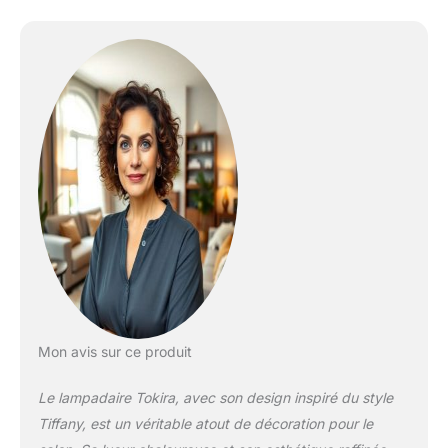
personnaliser vos
propres lampes. Vitrail:
les véritables produits en
verre ne s'effaceront
jamais, les lampes
émettront une lumière
douce à travers les
ampoules, créant ainsi
un environnement
chaleureux et paisible.
Caractéristiques: Des
lampes de haute qualité,
une décoration élégante,
pour le salon, la chambre
à coucher, la chambre
d'enfants, le studio et
d'autres lieux haut de
Mon avis sur ce produit
gamme, constituent le
meilleur choix pour
Le lampadaire Tokira, avec son design inspiré du style
rehausser le goût de la
Tiffany, est un véritable atout de décoration pour le
décoration intérieure.