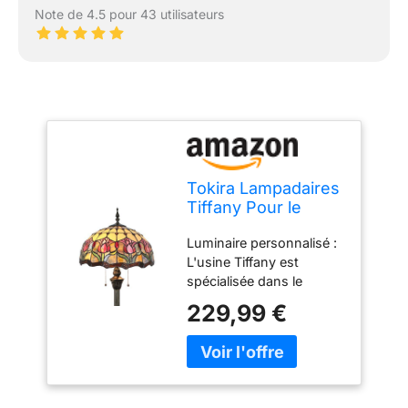
Note de 4.5 pour 43 utilisateurs
Tokira Lampadaires
Tiffany Pour le
Salon, Style
Luminaire personnalisé :
Pastoral D'ombre
L'usine Tiffany est
de Lumière de Fleur
spécialisée dans le
de Tulipe Rouge de
développement et la
Vitrail de 64 Pouces
229,99 €
fabrication de divers
de Hauteur[Ne
types de produits
contient pas
Tiffany.Vous êtes les
d'ampoule]
bienvenus pour
concevoir et