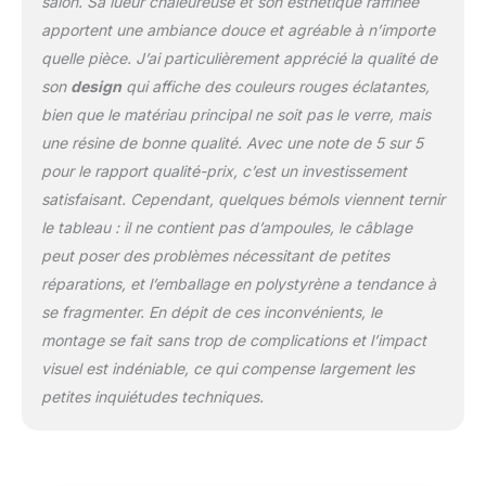
HANDMADE: Chaque
salon. Sa lueur chaleureuse et son esthétique raffinée
abat-jour en verre a été
apportent une ambiance douce et agréable à n’importe
fabriqué à la main par
quelle pièce. J’ai particulièrement apprécié la qualité de
des artisans qualifiés.
son
design
qui affiche des couleurs rouges éclatantes,
Garanti pour être de
qualité. Chaque lampe
bien que le matériau principal ne soit pas le verre, mais
est unique. CADEAU:
une résine de bonne qualité. Avec une note de 5 sur 5
cadeau spécial qui plaira
pour le rapport qualité-prix, c’est un investissement
certainement à la famille,
satisfaisant. Cependant, quelques bémols viennent ternir
à la petite amie, aux
le tableau : il ne contient pas d’ampoules, le câblage
collègues, aux clients,
aux amis et à la
peut poser des problèmes nécessitant de petites
camarade de classe
réparations, et l’emballage en polystyrène a tendance à
se fragmenter. En dépit de ces inconvénients, le
montage se fait sans trop de complications et l’impact
visuel est indéniable, ce qui compense largement les
petites inquiétudes techniques.