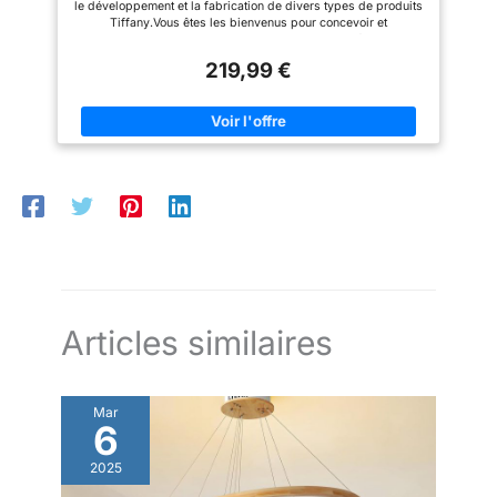
le développement et la fabrication de divers types de produits
occasions. Vous pouvez la
faite à la main, aucune lampe de
Tiffany.Vous êtes les bienvenus pour concevoir et
placer dans le salon, la
style Tiffany n'est identique, de
personnaliser vos propres lampes. Vitrail: les véritables
chambre, le café, le couloir, le
légères différences peuvent
produits en verre ne s'effaceront jamais, les lampes émettront
bureau, le dortoir, etc. Si vous
survenir lorsque vous achetez
219,99 €
une lumière douce à travers les ampoules, créant ainsi un
avez d'autres questions avant
deux exemplaires du même
environnement chaleureux et paisible. Caractéristiques: Des
d'acheter, vous pouvez nous
article. L'abat-jour en vitrail peut
lampes de haute qualité, une décoration élégante, pour le
contacter à l'avance.
afficher différentes couleurs
salon, la chambre à coucher, la chambre d'enfants, le studio et
uniques à travers différentes
d'autres lieux haut de gamme, constituent le meilleur choix
ampoules colorées 【Cadeau
pour rehausser le goût de la décoration intérieure. HANDMADE:
parfait】 : les lampes Kinbolas
Chaque abat-jour en verre a été fabriqué à la main par des
sont le cadeau parfait pour
artisans qualifiés. Garanti pour être de qualité. Chaque lampe
toutes les occasions. Avec ses
est unique. CADEAU: cadeau spécial qui plaira certainement à
lignes douces et son design
la famille, à la petite amie, aux collègues, aux clients, aux amis
minimaliste, il est sûr d'ajouter
et à la camarade de classe
de l'élégance et de la créativité
à n'importe quelle maison. Un
cadeau élégant qui sera
certainement apprécié par vos
amis, votre famille et vos
proches. 【Après-vente des
Articles similaires
lampes Kinbolas】 : 90 jours de
retour et remboursement
gratuits. Si vos lumières sont
défectueuses ou cessent de
Mar
fonctionner, veuillez nous
6
contacter à temps, nous vous
aiderons à résoudre le
problème ou à envoyer des
2025
pièces de rechange ou un tout
nouveau luminaire. Notre