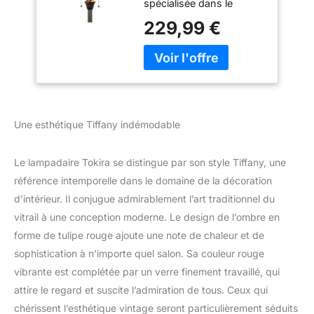
spécialisée dans le
de Tulipe Rouge de
développement et la
Vitrail de 64 Pouces
229,99 €
fabrication de divers
de Hauteur[Ne
types de produits
contient pas
Tiffany.Vous êtes les
d'ampoule]
bienvenus pour
concevoir et
personnaliser vos
propres lampes. Vitrail:
Une esthétique Tiffany indémodable
les véritables produits en
verre ne s'effaceront
Le lampadaire Tokira se distingue par son style Tiffany, une
jamais, les lampes
émettront une lumière
référence intemporelle dans le domaine de la décoration
douce à travers les
d’intérieur. Il conjugue admirablement l’art traditionnel du
ampoules, créant ainsi
vitrail à une conception moderne. Le design de l’ombre en
un environnement
forme de tulipe rouge ajoute une note de chaleur et de
chaleureux et paisible.
Caractéristiques: Des
sophistication à n’importe quel salon. Sa couleur rouge
lampes de haute qualité,
vibrante est complétée par un verre finement travaillé, qui
une décoration élégante,
attire le regard et suscite l’admiration de tous. Ceux qui
pour le salon, la chambre
chérissent l’esthétique vintage seront particulièrement séduits
à coucher, la chambre