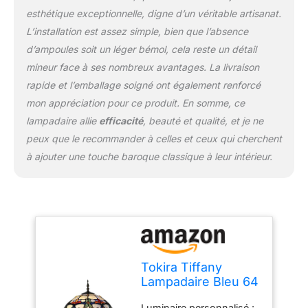
qualité. Chaque lampe
esthétique exceptionnelle, digne d’un véritable artisanat.
est unique. CADEAU:
L’installation est assez simple, bien que l’absence
cadeau spécial qui plaira
d’ampoules soit un léger bémol, cela reste un détail
certainement à la famille,
mineur face à ses nombreux avantages. La livraison
à la petite amie, aux
rapide et l’emballage soigné ont également renforcé
collègues, aux clients,
aux amis et à la
mon appréciation pour ce produit. En somme, ce
camarade de classe
lampadaire allie
efficacité
, beauté et qualité, et je ne
peux que le recommander à celles et ceux qui cherchent
à ajouter une touche baroque classique à leur intérieur.
Tokira Tiffany
Lampadaire Bleu 64
Pouces de Haut,
Luminaire personnalisé :