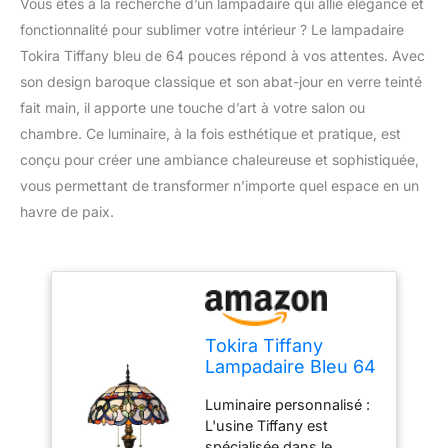
Vous êtes à la recherche d’un lampadaire qui allie élégance et
fonctionnalité pour sublimer votre intérieur ? Le lampadaire
Tokira Tiffany bleu de 64 pouces répond à vos attentes. Avec
son design baroque classique et son abat-jour en verre teinté
fait main, il apporte une touche d’art à votre salon ou
chambre. Ce luminaire, à la fois esthétique et pratique, est
conçu pour créer une ambiance chaleureuse et sophistiquée,
vous permettant de transformer n’importe quel espace en un
havre de paix.
Tokira Tiffany
Lampadaire Bleu 64
Pouces de Haut,
Luminaire personnalisé :
Lampadaire Tiffany
L'usine Tiffany est
Baroque Classique
spécialisée dans le