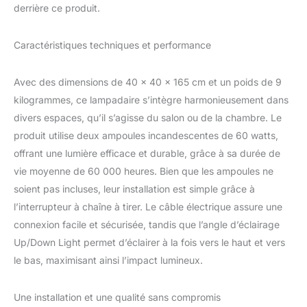
derrière ce produit.
d'enfants, le studio et
d'autres lieux haut de
gamme, constituent le
Caractéristiques techniques et performance
meilleur choix pour
rehausser le goût de la
décoration intérieure.
Avec des dimensions de 40 x 40 x 165 cm et un poids de 9
HANDMADE: Chaque
kilogrammes, ce lampadaire s’intègre harmonieusement dans
abat-jour en verre a été
divers espaces, qu’il s’agisse du salon ou de la chambre. Le
fabriqué à la main par
produit utilise deux ampoules incandescentes de 60 watts,
des artisans qualifiés.
Garanti pour être de
offrant une lumière efficace et durable, grâce à sa durée de
qualité. Chaque lampe
vie moyenne de 60 000 heures. Bien que les ampoules ne
est unique. CADEAU:
soient pas incluses, leur installation est simple grâce à
cadeau spécial qui plaira
l’interrupteur à chaîne à tirer. Le câble électrique assure une
certainement à la famille,
à la petite amie, aux
connexion facile et sécurisée, tandis que l’angle d’éclairage
collègues, aux clients,
Up/Down Light permet d’éclairer à la fois vers le haut et vers
aux amis et à la
le bas, maximisant ainsi l’impact lumineux.
camarade de classe
Une installation et une qualité sans compromis