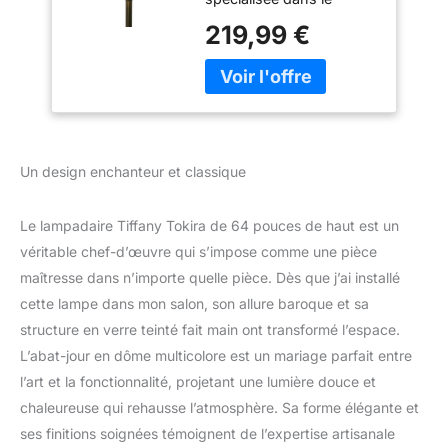
Adapté au Salon
développement et la
Chambre, Verre
219,99 €
fabrication de divers
Teinté Fait Main
types de produits
Abat-jour[Ne
Tiffany.Vous êtes les
L'ampoule est
bienvenus pour
incluse]
concevoir et
personnaliser vos
propres lampes. Vitrail:
Un design enchanteur et classique
les véritables produits en
verre ne s'effaceront
Le lampadaire Tiffany Tokira de 64 pouces de haut est un
jamais, les lampes
émettront une lumière
véritable chef-d’œuvre qui s’impose comme une pièce
douce à travers les
maîtresse dans n’importe quelle pièce. Dès que j’ai installé
ampoules, créant ainsi
cette lampe dans mon salon, son allure baroque et sa
un environnement
structure en verre teinté fait main ont transformé l’espace.
chaleureux et paisible.
Caractéristiques: Des
L’abat-jour en dôme multicolore est un mariage parfait entre
lampes de haute qualité,
l’art et la fonctionnalité, projetant une lumière douce et
une décoration élégante,
chaleureuse qui rehausse l’atmosphère. Sa forme élégante et
pour le salon, la chambre
ses finitions soignées témoignent de l’expertise artisanale
à coucher, la chambre