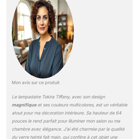
jamais, les lampes
émettront une lumière
douce à travers les
ampoules, créant ainsi
un environnement
chaleureux et paisible.
Caractéristiques: Des
lampes de haute qualité,
une décoration élégante,
pour le salon, la chambre
à coucher, la chambre
d'enfants, le studio et
d'autres lieux haut de
Mon avis sur ce produit
gamme, constituent le
meilleur choix pour
Le lampadaire Tokira Tiffany, avec son design
rehausser le goût de la
magnifique
et ses couleurs multicolores, est un véritable
décoration intérieure.
HANDMADE: Chaque
atout pour ma décoration intérieure. Sa hauteur de 64
abat-jour en verre a été
pouces le rend parfait pour illuminer mon salon ou ma
fabriqué à la main par
chambre avec élégance. J’ai été charmée par la qualité
des artisans qualifiés.
du verre teinté fait main, qui confère à cet objet une
Garanti pour être de