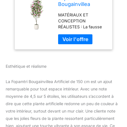
Bougainvillea
Artificiel de 180 cm
MATÉRIAUX ET
Fausse Plante avec
CONCEPTION
Fleurs, Plantes
RÉALISTES : La fausse
Artificielles Interieur
plante interieur est
en Blanc Pot pour
fabriquée en soie de
Intérieur Salon
haute qualité. Le cache-
Balcon Cour Jardin
pot blanc est recouvert
(1 Pièce)
de mousse artificielle, ce
qui ajoute une touche
Esthétique et réalisme
d'élégance à l'ensemble
VIBRANCE ARTIFICIELLE
: Les plantes artificielles
La Fopamtri Bougainvillea Artificiel de 150 cm est un ajout
ont une fraîcheur
remarquable pour tout espace intérieur. Avec une note
permanente qui ne se
moyenne de 4,5 sur 5 étoiles, les utilisateurs s’accordent à
flétrit pas et ne se
dire que cette plante artificielle redonne un peu de couleur à
décolore pas comme les
vraies plantes. Elles
votre intérieur, surtout devant un mur clair. Une cliente note
apportent facilement le
que les jolies fleurs de la plante ressortent particulièrement
charme de la nature à
bien, ajoutant une touche vibrante à son espace de vie. Ce