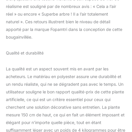
l'intérieur FACILE À
réalisme est souligné par de nombreux avis : « Cela a l’air
ASSEMBLER:
L'installation de l'arbre
réel » ou encore « Superbe arbre ! Il a l’air totalement
artificielle interieur est
naturel ». Ces retours illustrent bien le niveau de détail
très simple. Il vous suffit
apporté par la marque Fopamtri dans la conception de cette
d'installer l'arbre en
bougainvillée.
alignant la moitié
supérieure du tronc avec
l'interface sur la moitié
Qualité et durabilité
inférieure du tronc selon
les numéros de série et
La qualité est un aspect souvent mis en avant par les
les flèches TAILLE
IDEALE : Ce
acheteurs. Le matériau en polyester assure une durabilité et
bougainvillea artificiel
un rendu réaliste, qui ne se dégradent pas avec le temps. Un
mesure 180 cm de haut,
utilisateur souligne le bon rapport qualité-prix de cette plante
le diamètre du pot est de
artificielle, ce qui est un critère essentiel pour ceux qui
26.5 cm et la hauteur est
de 26 cm. Les branches
cherchent une solution décorative sans entretien. La plante
ajustables permettent de
mesure 150 cm de haut, ce qui en fait un élément imposant et
personnaliser facilement
élégant pour n’importe quelle pièce, tout en étant
la forme du bougainvillea
suffisamment léger avec un poids de 4 kilogrammes pour être
pour l'adapter à votre