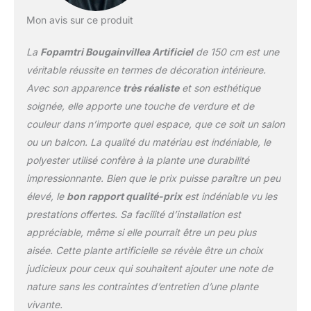
très simple. Il vous suffit
Mon avis sur ce produit
d'installer l'arbre en
alignant la moitié
La
Fopamtri Bougainvillea Artificiel
de 150 cm est une
supérieure du tronc avec
l'interface sur la moitié
véritable réussite en termes de décoration intérieure.
inférieure du tronc selon
Avec son apparence
très réaliste
et son esthétique
les numéros de série et
soignée, elle apporte une touche de verdure et de
les flèches TAILLE
couleur dans n’importe quel espace, que ce soit un salon
IDEALE : Ce
bougainvillea artificiel
ou un balcon. La qualité du matériau est indéniable, le
mesure 180 cm de haut,
polyester utilisé confère à la plante une durabilité
le diamètre du pot est de
impressionnante. Bien que le prix puisse paraître un peu
26.5 cm et la hauteur est
élevé, le
bon rapport qualité-prix
est indéniable vu les
de 26 cm. Les branches
ajustables permettent de
prestations offertes. Sa facilité d’installation est
personnaliser facilement
appréciable, même si elle pourrait être un peu plus
la forme du bougainvillea
aisée. Cette plante artificielle se révèle être un choix
pour l'adapter à votre
judicieux pour ceux qui souhaitent ajouter une note de
espace de vie PARFAIT
POUR LA DÉCORATION
nature sans les contraintes d’entretien d’une plante
INTÉRIEURE : Cette
vivante.