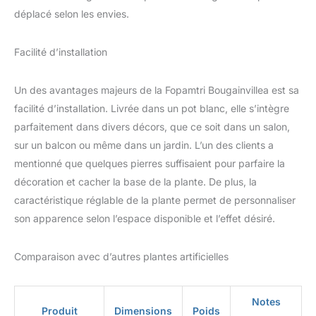
espace de vie PARFAIT
déplacé selon les envies.
POUR LA DÉCORATION
INTÉRIEURE : Cette
Facilité d’installation
plante artificielle peut
ajouter une touche
exotique aux pièces qui
Un des avantages majeurs de la Fopamtri Bougainvillea est sa
ont besoin de texture et
facilité d’installation. Livrée dans un pot blanc, elle s’intègre
de couleur. L'arbre idéal
parfaitement dans divers décors, que ce soit dans un salon,
pour décorer les salons,
sur un balcon ou même dans un jardin. L’un des clients a
les chambres à coucher,
les balcons et plus
mentionné que quelques pierres suffisaient pour parfaire la
encore
décoration et cacher la base de la plante. De plus, la
caractéristique réglable de la plante permet de personnaliser
son apparence selon l’espace disponible et l’effet désiré.
Comparaison avec d’autres plantes artificielles
Notes
Produit
Dimensions
Poids