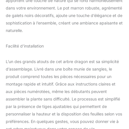
apportent une touche de nature qui se fond harmonieusement
TOUTES LES SAISONS :
dans votre environnement. Le pot marron robuste, agrémenté
Les feuilles de l'fausse
plante de sang de
de galets noirs décoratifs, ajoute une touche d’élégance et de
dragon sont fabriquées
sophistication à l’ensemble, créant une ambiance apaisante et
dans un matériau de
naturelle.
haute qualité résistant
aux UV, qui ne se
décolore pas facilement
Facilité d’installation
au soleil. Il peut être
placé à l'intérieur comme
L’un des grands atouts de cet arbre dragon est sa simplicité
à l'extérieur FACILE À
d’assemblage. Livré dans une boîte munie de sangles, le
ASSEMBLER : Notre
arbre artificiel est facile à
produit comprend toutes les pièces nécessaires pour un
assembler, il suffit
montage rapide et intuitif. Grâce aux instructions claires et
d'insérer les feuilles dans
aux pièces numérotées, même les débutants peuvent
les trous correspondants
assembler la plante sans difficulté. Le processus est simplifié
du tronc et de gonfler les
feuilles pour obtenir
par la présence de tiges ajustables qui permettent de
l'apparence souhaitée
personnaliser la hauteur et la disposition des feuilles selon vos
VIBRANCE ARTIFICIELLE
préférences. En quelques gestes, vous pouvez donner vie à
: Les dracaena artificielle
cet arbre majestueux dans votre espace de vie.