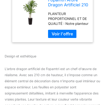
Dragon Artificiel 210
cm Plante
PLANTEUR
Artificielle Interieur,
PROPORTIONNEL ET DE
Tropical Vertes
QUALITÉ : Notre planteur
Fausse Plante,
a été méticuleusement
Dracaena Artificielle
conçu et dimensionné
en Marron Pot
pour compléter
Protection pour
harmonieusement notre
Extérieur Maison
arbre dragon artificiel. En
Jardin Décoration (1
outre, les produits
Pièce)
Design et esthétique
comprennent également
de la pierre blanc DESIGN
HAUTEMENT RÉALISTE :
L’arbre dragon artificiel de Fopamtri est un chef-d’œuvre de
Assemblées à la main
réalisme. Avec ses 210 cm de hauteur, il s’impose comme un
avec du polyester et du
élément central de décoration dans n’importe quel intérieur ou
plastique, avec des tiges
espace extérieur. Les feuilles en polyester sont
en fil de fer, ces plante
artificielle ont un aspect
soigneusement détaillées, imitant à merveille l’apparence des
et un toucher splendides
vraies plantes. Leur texture et leur couleur verte vibrante
DÉCORATION POUR