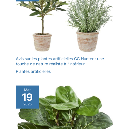
de l'année. Chez Arborus, une marque spécialisée dans les
articles de décoration depuis 20 ans, vous trouverez encore
plus de plantes artificielles et de fleurs artificielles réalistes
Avis sur les plantes artificielles CG Hunter : une
touche de nature réaliste à l’intérieur
Plantes artificielles
Mar
19
2025