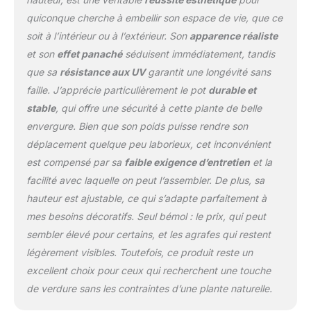
placé à l'intérieur comme
quiconque cherche à embellir son espace de vie, que ce
à l'extérieur FACILE À
soit à l’intérieur ou à l’extérieur. Son
apparence réaliste
ASSEMBLER : Notre
et son
effet panaché
séduisent immédiatement, tandis
arbre artificiel est facile à
assembler, il suffit
que sa
résistance aux UV
garantit une longévité sans
d'insérer les feuilles dans
faille. J’apprécie particulièrement le pot
durable et
les trous correspondants
stable
, qui offre une sécurité à cette plante de belle
du tronc et de gonfler les
envergure. Bien que son poids puisse rendre son
feuilles pour obtenir
l'apparence souhaitée
déplacement quelque peu laborieux, cet inconvénient
VIBRANCE ARTIFICIELLE
est compensé par sa
faible exigence d’entretien
et la
: Les dracaena artificielle
facilité avec laquelle on peut l’assembler. De plus, sa
ont une fraîcheur
hauteur est ajustable, ce qui s’adapte parfaitement à
permanente qui ne se
flétrit pas comme les
mes besoins décoratifs. Seul bémol : le prix, qui peut
vraies plantes. Ils
sembler élevé pour certains, et les agrafes qui restent
apportent facilement le
légèrement visibles. Toutefois, ce produit reste un
charme de la nature à
excellent choix pour ceux qui recherchent une touche
l'intérieur. Ajoutez une
de verdure sans les contraintes d’une plante naturelle.
beauté intemporelle à
votre espace