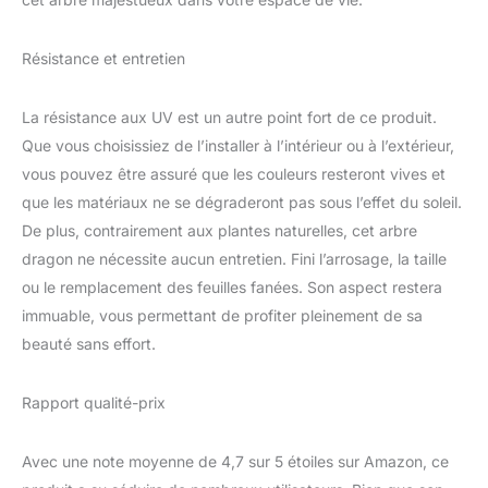
ont une fraîcheur
permanente qui ne se
flétrit pas comme les
Résistance et entretien
vraies plantes. Ils
apportent facilement le
La résistance aux UV est un autre point fort de ce produit.
charme de la nature à
l'intérieur. Ajoutez une
Que vous choisissiez de l’installer à l’intérieur ou à l’extérieur,
beauté intemporelle à
vous pouvez être assuré que les couleurs resteront vives et
votre espace
que les matériaux ne se dégraderont pas sous l’effet du soleil.
De plus, contrairement aux plantes naturelles, cet arbre
dragon ne nécessite aucun entretien. Fini l’arrosage, la taille
ou le remplacement des feuilles fanées. Son aspect restera
immuable, vous permettant de profiter pleinement de sa
beauté sans effort.
Rapport qualité-prix
Avec une note moyenne de 4,7 sur 5 étoiles sur Amazon, ce