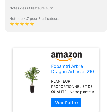
Notes des utilisateurs 4.7/5
Note de 4.7 pour 8 utilisateurs
Fopamtri Arbre
Dragon Artificiel 210
cm Plante
PLANTEUR
Artificielle Interieur,
PROPORTIONNEL ET DE
Tropical Vertes
QUALITÉ : Notre planteur
Fausse Plante,
a été méticuleusement
Dracaena Artificielle
conçu et dimensionné
en Marron Pot
pour compléter
Protection pour