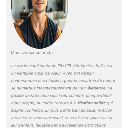
aussi bien à la verticale
qu'à l'horizontale.
Alternativement, le miroir
peut être posé au sol,
contre le mur Style :
miroir mural moderne
contemporain – Miroir de
design italien – Convient
pour la maison : idéal
Mon avis sur ce produit
comme miroir d'entrée,
miroir de chambre, miroir
Le miroir mural moderne 75×175, fabriqué en Italie, est
de couloir, miroir de salle
de bain, miroir pour le
un véritable coup de cœur. Avec son design
salon ou le salon
contemporain et sa feuille argentée encadrée de bois, il
se démarque incontestablement par son
élégance
. La
qualité de fabrication est irréprochable, chaque détail
étant soigné, du cadre robuste à la
fixation solide
qui
inspire confiance. En plus d’être bien emballé, le miroir
arrive chez vous sans souci, et sa mise en place est un
jeu d’enfant, facilitée par d’excellentes instructions