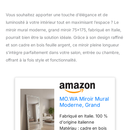
Vous souhaitez apporter une touche d’élégance et de
luminosité à votre intérieur tout en maximisant l’espace ? Le
miroir mural moderne, grand miroir 75×175, fabriqué en Italie,
pourrait bien être la solution idéale. Grâce à son design raffiné
et son cadre en bois feuille argent, ce miroir pleine longueur
s’intègre parfaitement dans votre salon, entrée ou chambre,
offrant à la fois style et fonctionnalité.
MO.WA Miroir Mural
Moderne, Grand
Cadre 75x175,
Fabriqué en Italie. 100 %
Made in Italy, Deco
d'origine italienne
Murale Argent Bois,
Matériau : cadre en bois
Pleine Longueur,