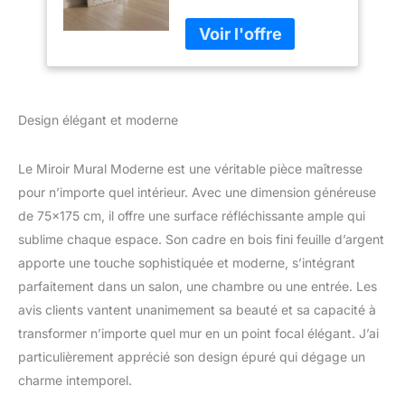
de sapin, miroir en cristal
pour Salon entrée
de 4 mm d'épaisseur,
Chambre
finition argentée
ameublement
Dimensions extérieures :
Maison
75 x 175 cm. Dimensions
intérieures du miroir : 60
Design élégant et moderne
x 160 cm. Cadre large : 8
cm Vertical/horizontal :
crochets en D en acier
Le Miroir Mural Moderne est une véritable pièce maîtresse
déjà présents à l'arrière
pour n’importe quel intérieur. Avec une dimension généreuse
pour permettre le
de 75×175 cm, il offre une surface réfléchissante ample qui
positionnement au mur
sublime chaque espace. Son cadre en bois fini feuille d’argent
aussi bien à la verticale
qu'à l'horizontale.
apporte une touche sophistiquée et moderne, s’intégrant
Alternativement, le miroir
parfaitement dans un salon, une chambre ou une entrée. Les
peut être posé au sol,
avis clients vantent unanimement sa beauté et sa capacité à
contre le mur Style :
transformer n’importe quel mur en un point focal élégant. J’ai
miroir mural moderne
contemporain – Miroir de
particulièrement apprécié son design épuré qui dégage un
design italien – Convient
charme intemporel.
pour la maison : idéal