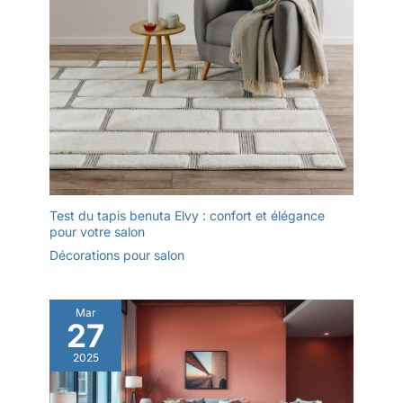
Test du tapis benuta Elvy : confort et élégance
pour votre salon
Décorations pour salon
Mar
27
2025