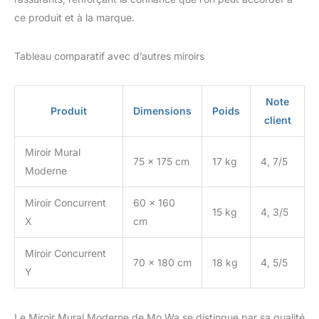
ce produit et à la marque.
Tableau comparatif avec d’autres miroirs
Note
Produit
Dimensions
Poids
client
Miroir Mural
75 x 175 cm
17 kg
4, 7/5
Moderne
Miroir Concurrent
60 x 160
15 kg
4, 3/5
X
cm
Miroir Concurrent
70 x 180 cm
18 kg
4, 5/5
Y
Le Miroir Mural Moderne de Mo.Wa se distingue par sa qualité