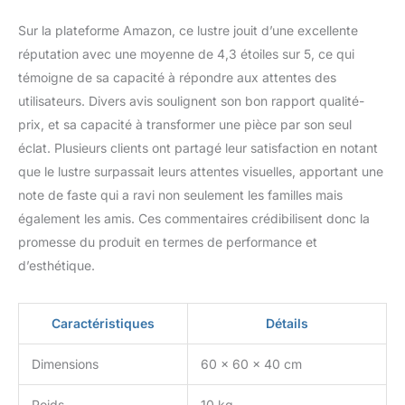
effets décoratifs qu'il
Sur la plateforme Amazon, ce lustre jouit d’une excellente
apporte. Économisez du
temps et des efforts pour
réputation avec une moyenne de 4,3 étoiles sur 5, ce qui
vous rendre plus
témoigne de sa capacité à répondre aux attentes des
pratique pour mettre en
utilisateurs. Divers avis soulignent son bon rapport qualité-
place l'environnement
prix, et sa capacité à transformer une pièce par son seul
idéal de la maison.
【LARGE GAMME
éclat. Plusieurs clients ont partagé leur satisfaction en notant
D'APPLICATIONS】 : Ce
que le lustre surpassait leurs attentes visuelles, apportant une
lustre doré est très
note de faste qui a ravi non seulement les familles mais
approprié pour divers
également les amis. Ces commentaires crédibilisent donc la
endroits, y compris, mais
sans s'y limiter, les
promesse du produit en termes de performance et
restaurants, les salons,
d’esthétique.
les chambres à coucher,
les cuisines, les
chambres de filles, les
Caractéristiques
Détails
chambres d'enfants, les
îles, les foyers, les
Dimensions
60 x 60 x 40 cm
couloirs, les bureaux, les
escaliers, les porches et
Poids
10 kg