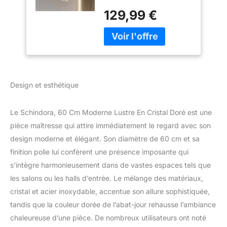
moderne est composé
Suspendus à 5
129,99 €
de cristal K9 de qualité
couches, Grand
supérieure et d'un cadre
Lustre Encastré
extérieur en paillettes
Pour Salon, EntréE,
d'acier inoxydable. Ce
Hall D'EntréE,
haut plafond de lustre
Escalier
d'entrée de foyer
combine des éléments
Design et esthétique
classiques et
contemporains avec des
Le Schindora, 60 Cm Moderne Lustre En Cristal Doré est une
résultats accrocheurs,
construits en utilisant
pièce maîtresse qui attire immédiatement le regard avec son
uniquement des
design moderne et élégant. Son diamètre de 60 cm et sa
matériaux de haute
finition polie lui confèrent une présence imposante qui
qualité pour garantir que
s’intègre harmonieusement dans de vastes espaces tels que
votre produit est
construit pour durer, cela
les salons ou les halls d’entrée. Le mélange des matériaux,
en vaut vraiment la peine
cristal et acier inoxydable, accentue son allure sophistiquée,
! 【HAUTEUR RÉGLABLE
tandis que la couleur dorée de l’abat-jour rehausse l’ambiance
LUSTRES EN CRISTAL
chaleureuse d’une pièce. De nombreux utilisateurs ont noté
D'OR】：La taille du