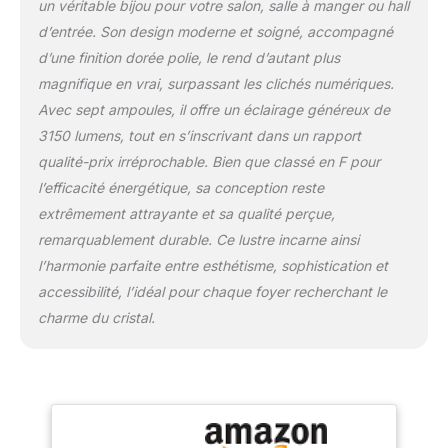
ampoules LED à intensité
un véritable bijou pour votre salon, salle à manger ou hall
variable, à économie
d’entrée. Son design moderne et soigné, accompagné
d'énergie et halogènes.
d’une finition dorée polie, le rend d’autant plus
【LUXE LUSTRES EN
magnifique en vrai, surpassant les clichés numériques.
CRISTAL MODERNES】：
Avec sept ampoules, il offre un éclairage généreux de
Ce grand lustre en cristal
doré est conçu avec 5
3150 lumens, tout en s’inscrivant dans un rapport
couches de cristaux de
qualité-prix irréprochable. Bien que classé en F pour
grille K9 avec un cadre
l’efficacité énergétique, sa conception reste
extérieur en paillettes
extrêmement attrayante et sa qualité perçue,
d'acier inoxydable doré,
ajoute plus d'éléments
remarquablement durable. Ce lustre incarne ainsi
de luxe à votre
l’harmonie parfaite entre esthétisme, sophistication et
décoration intérieure et
accessibilité, l’idéal pour chaque foyer recherchant le
un effet plus luxueux,
charme du cristal.
lorsque le lustre s'allume,
tous les efforts seront
transformés. Le cristal
produit une lumière
douce, le design
minimaliste est élégant et
tendance.