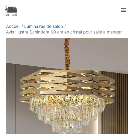
Aller
Rechercher
au
contenu
Accueil
Luminaires de salon
Avis : lustre Schindora 60 cm en cristal pour salle à manger