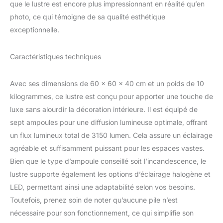
que le lustre est encore plus impressionnant en réalité qu’en
luminaire suspendu rond
est D60 cm * H40 cm,
photo, ce qui témoigne de sa qualité esthétique
chaîne de 150 cm
exceptionnelle.
(réglable), lustre en
cristal de ferme de luxe à
5 niveaux et 7 lumières,
Caractéristiques techniques
E14 * 7 lumières
(maximum 40 watts par
Avec ses dimensions de 60 x 60 x 40 cm et un poids de 10
ampoule, non incluse).
kilogrammes, ce lustre est conçu pour apporter une touche de
l'ensemble du plafonnier
est compatible avec les
luxe sans alourdir la décoration intérieure. Il est équipé de
ampoules LED à intensité
sept ampoules pour une diffusion lumineuse optimale, offrant
variable, à économie
un flux lumineux total de 3150 lumen. Cela assure un éclairage
d'énergie et halogènes.
agréable et suffisamment puissant pour les espaces vastes.
【LUXE LUSTRES EN
CRISTAL MODERNES】：
Bien que le type d’ampoule conseillé soit l’incandescence, le
Ce grand lustre en cristal
lustre supporte également les options d’éclairage halogène et
doré est conçu avec 5
LED, permettant ainsi une adaptabilité selon vos besoins.
couches de cristaux de
Toutefois, prenez soin de noter qu’aucune pile n’est
grille K9 avec un cadre
nécessaire pour son fonctionnement, ce qui simplifie son
extérieur en paillettes