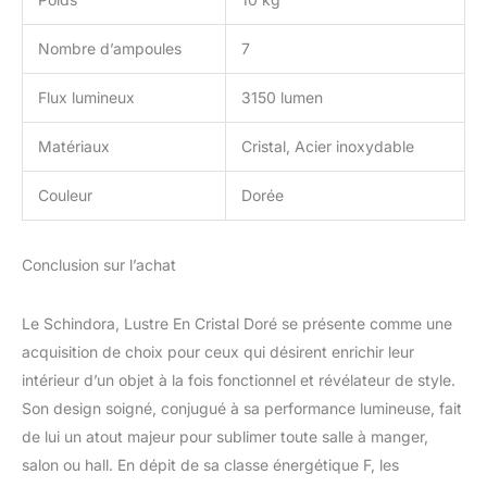
les hôtels. Quelle que
soit la pièce à laquelle
Nombre d’ampoules
7
vous souhaitez ajouter
un charme unique, ce
Flux lumineux
3150 lumen
produit peut répondre à
vos besoins.
Matériaux
Cristal, Acier inoxydable
Couleur
Dorée
Conclusion sur l’achat
Le Schindora, Lustre En Cristal Doré se présente comme une
acquisition de choix pour ceux qui désirent enrichir leur
intérieur d’un objet à la fois fonctionnel et révélateur de style.
Son design soigné, conjugué à sa performance lumineuse, fait
de lui un atout majeur pour sublimer toute salle à manger,
salon ou hall. En dépit de sa classe énergétique F, les