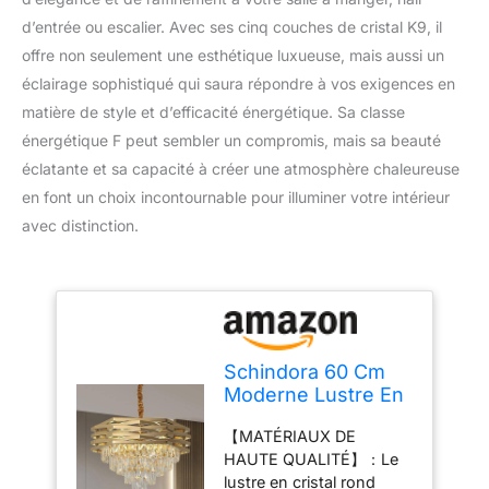
d’entrée ou escalier. Avec ses cinq couches de cristal K9, il
offre non seulement une esthétique luxueuse, mais aussi un
éclairage sophistiqué qui saura répondre à vos exigences en
matière de style et d’efficacité énergétique. Sa classe
énergétique F peut sembler un compromis, mais sa beauté
éclatante et sa capacité à créer une atmosphère chaleureuse
en font un choix incontournable pour illuminer votre intérieur
avec distinction.
Schindora 60 Cm
Moderne Lustre En
Cristal Doré,
【MATÉRIAUX DE
Lustres Ronds Pour
HAUTE QUALITÉ】：Le
Salle à Manger K9,
lustre en cristal rond
Luminaires