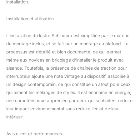
d'acier inoxydable doré,
installation.
ajoute plus d'éléments
de luxe à votre
Installation et utilisation
décoration intérieure et
un effet plus luxueux,
lorsque le lustre s'allume,
L’installation du lustre Schindora est simplifiée par le matériel
tous les efforts seront
de montage inclus, et se fait par un montage au plafond. Le
transformés. Le cristal
processus est détaillé et bien documenté, ce qui permet
produit une lumière
douce, le design
même aux novices en bricolage d’installer le produit avec
minimaliste est élégant et
aisance. Toutefois, la présence de chaînes de traction pour
tendance.
interrupteur ajoute une note vintage au dispositif, associée à
【CHAUFFAGE DE
un design contemporain, ce qui constitue un atout pour ceux
RESTAURANT FACILE À
INSTALLER】 : Notre
qui aiment les mélanges de styles. Il est économe en énergie,
lumière de chandelier
une caractéristique appréciée par ceux qui souhaitent réduire
dorée moderne est très
leur impact environnemental sans réduire l’éclat de leur
simple, y compris tout le
intérieur.
matériel d'installation.
Vous pouvez
immédiatement profiter
Avis client et performances
de l'éclairage et des