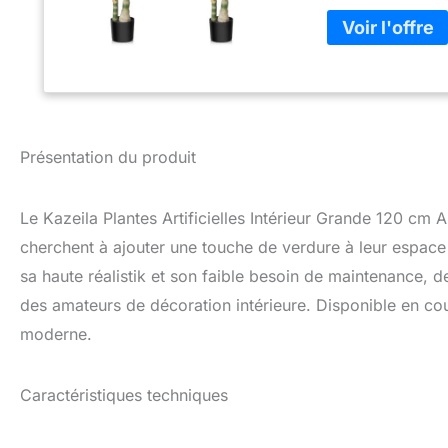
de près. Ce beau 
et votre bureau et
: le palmier en pl
d'élagage ou d'app
et de le dépoussiér
fait le meilleur c
pas le temps et l'
supérieure : pour 
Présentation du produit
ce palmier en plas
le tronc et les fe
résister à l'usure 
Le Kazeila Plantes Artificielles Intérieur Grande 120 cm A
maison pour les a
cherchent à ajouter une touche de verdure à leur espace s
tropicaux artific
sa haute réalistik et son faible besoin de maintenance, de
plastique et en b
seul. De plus, le 
des amateurs de décoration intérieure. Disponible en coul
installé dans d'au
moderne.
maison et votre b
parfaitement dimen
pour décorer votr
Caractéristiques techniques
également idéal po
librairies et les c
Si vous avez des 