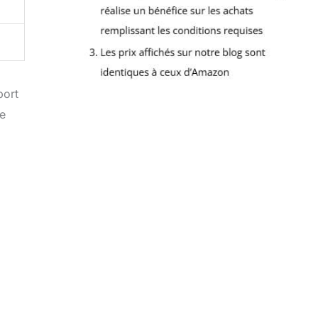
port
le