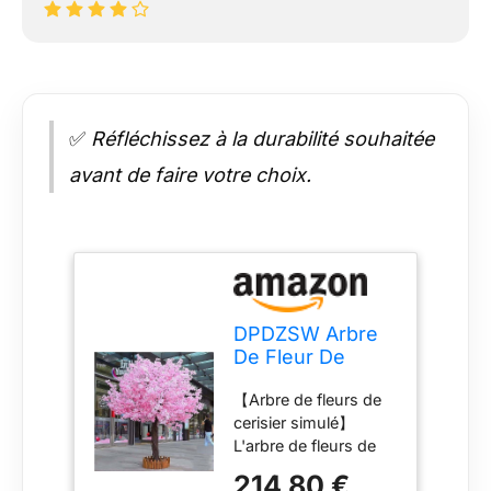
✅
Réfléchissez à la durabilité souhaitée
avant de faire votre choix.
DPDZSW Arbre
De Fleur De
Cerisier Rose
【Arbre de fleurs de
Artificiel, Grande
cerisier simulé】
Plante, Fleur De
L'arbre de fleurs de
Soie Sakura
cerisier simulé est
Artificielle Faite à
214,80 €