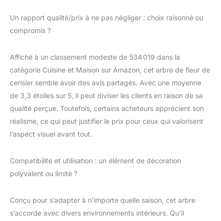
【Occasions
applicables】 Hôtels,
Un rapport qualité/prix à ne pas négliger : choix raisonné ou
parcs, rues
compromis ?
commerciales, places,
rivières, gares,
Affiché à un classement modeste de 534 019 dans la
auditoriums, lieux de
divertissement, jardins
catégorie Cuisine et Maison sur Amazon, cet arbre de fleur de
écologiques, cours
cerisier semble avoir des avis partagés. Avec une moyenne
communautaires, salles
de 3,3 étoiles sur 5, il peut diviser les clients en raison de sa
d'exposition,
qualité perçue. Toutefois, certains acheteurs apprécient son
supermarchés,
bureaux, maisons, etc.,
réalisme, ce qui peut justifier le prix pour ceux qui valorisent
pour embellir
l’aspect visuel avant tout.
l'environnement.
【Facile à nettoyer】
Compatibilité et utilisation : un élément de décoration
Contrairement aux
arbres et plantes
polyvalent ou limité ?
vivants, les fleurs de
cerisier artificielles
Conçu pour s’adapter à n’importe quelle saison, cet arbre
facilitent le nettoyage.
s’accorde avec divers environnements intérieurs. Qu’il
S'ils deviennent un peu