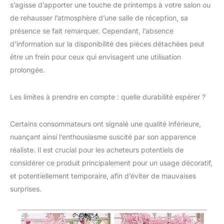
poussiéreux, essuyez-
s’agisse d’apporter une touche de printemps à votre salon ou
les simplement avec un
de rehausser l’atmosphère d’une salle de réception, sa
chiffon humide ou un
présence se fait remarquer. Cependant, l’absence
plumeau. Cette plante
d’information sur la disponibilité des pièces détachées peut
artificielle conservera
sa hauteur, sa couleur
être un frein pour ceux qui envisagent une utilisation
et sa forme pendant de
prolongée.
nombreuses années
sans tailler ni façonner
Les limites à prendre en compte : quelle durabilité espérer ?
pour s'assurer qu'elle
reste belle.
【Polyvalent】Les
Certains consommateurs ont signalé une qualité inférieure,
fleurs de cerisier
nuançant ainsi l’enthousiasme suscité par son apparence
artificielles sont
réaliste. Il est crucial pour les acheteurs potentiels de
parfaites pour la
décoration intérieure
considérer ce produit principalement pour un usage décoratif,
ou extérieure, les
et potentiellement temporaire, afin d’éviter de mauvaises
anniversaires, les
surprises.
anniversaires, la Saint-
Valentin. Vous pouvez
également faire des
couronnes de Noël,