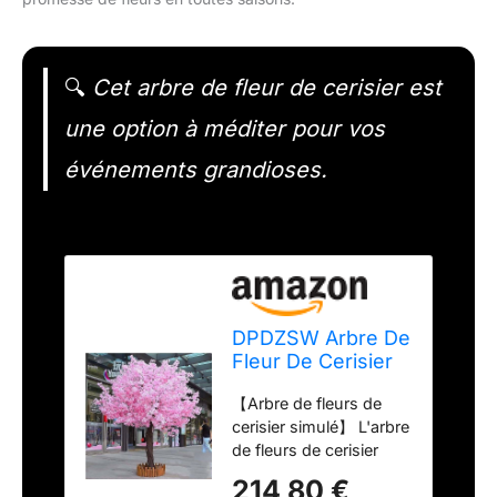
🔍
Cet arbre de fleur de cerisier est
une option à méditer pour vos
événements grandioses.
DPDZSW Arbre De
Fleur De Cerisier
Rose Artificiel,
【Arbre de fleurs de
Grande Plante,
cerisier simulé】 L'arbre
Fleur De Soie
de fleurs de cerisier
Sakura Artificielle
simulé est riche en
Faite à La Main,
214,80 €
couleurs et plein de