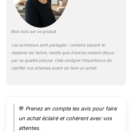
des feuilles
naturellement belles.
【Occasions
applicables】 Hôtels,
parcs, rues
Mon avis sur ce produit
commerciales,
places, rivières,
Les acheteurs sont partagés : certains saluent le
gares, auditoriums,
réalisme de l’arbre, tandis que d’autres restent déçus
lieux de
divertissement,
par sa qualité perçue. Cela souligne l’importance de
jardins écologiques,
clarifier vos attentes avant de faire un achat.
cours
communautaires,
salles d'exposition,
supermarchés,
bureaux, maisons,
etc., pour embellir
💬
Prenez en compte les avis pour faire
l'environnement.
【Facile à nettoyer】
un achat éclairé et cohérent avec vos
Contrairement aux
attentes.
arbres et plantes