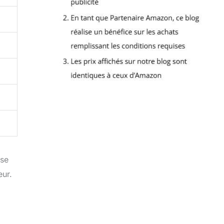
sse
eur.