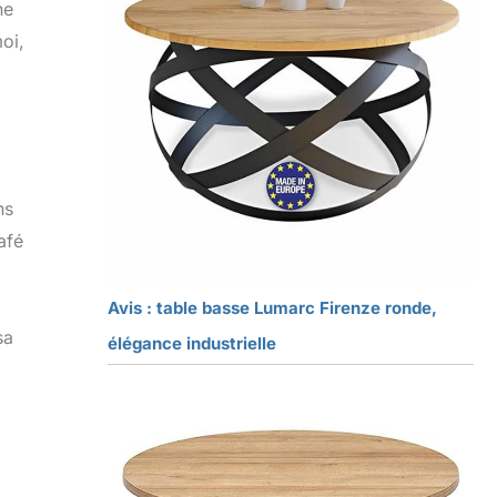
ne
oi,
ns
afé
Avis : table basse Lumarc Firenze ronde,
sa
élégance industrielle