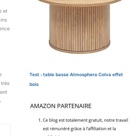
e et
oins
ience
e
Test : table basse Atmosphera Colva effet
 très
bois
ment
s