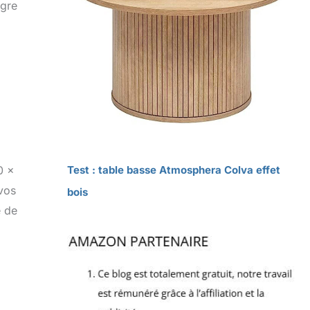
ègre
Test : table basse Atmosphera Colva effet
0 x
 vos
bois
e de