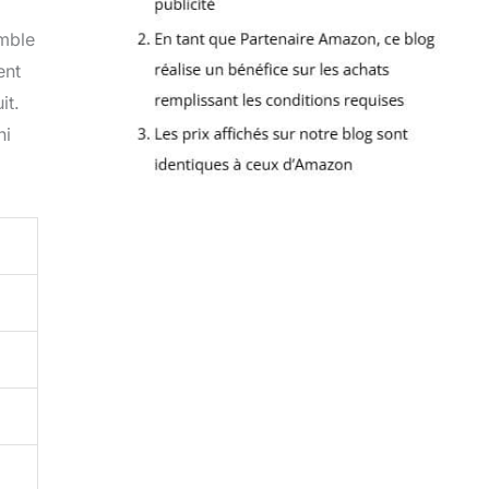
emble
ent
it.
ni