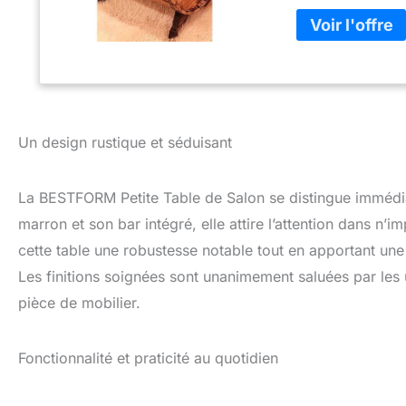
de l'esthétique m
Dimensions polyva
s'intègre parfait
comme table bass
de votre canapé. E
une touche person
de haute qualité, 
mais met égalemen
Un design rustique et séduisant
de qualité supérie
profiter longtemp
rangement intégré
La BESTFORM Petite Table de Salon se distingue immédiat
une armoire de ba
marron et son bar intégré, elle attire l’attention dans n’i
ustensiles avec s
cette table une robustesse notable tout en apportant une 
main tout en gard
profitez d'un esp
Les finitions soignées sont unanimement saluées par les ut
sacrifier le styl
pièce de mobilier.
pratiques à votre
complète harmoni
Fonctionnalité et praticité au quotidien