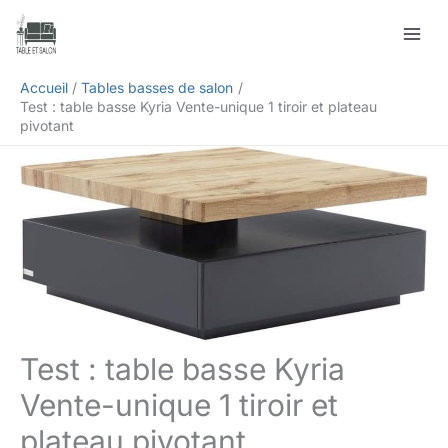
Aller
Rechercher
au
contenu
Accueil
Tables basses de salon
Test : table basse Kyria Vente-unique 1 tiroir et plateau
pivotant
Test : table basse Kyria
Vente-unique 1 tiroir et
plateau pivotant