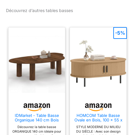
tout salon. Table basse
KYRIA - 1 Tiroir & Plateau
Découvrez d’autres tables basses
pivotant - MDF - Coloris
: Anthracite & chêne.
Style : Contemporain.
-5%
Dimensions :
L80xP80xH36cm. Avec
son plateau pivotant, et
son allure moderne, la
table KYRIA fera tourner
les têtes ! Dotée d’un
tiroir de rangement
discret et pratique, idéal
pour organiser
télécommandes,
magazines, accessoires
ou objets du quotidien,
afin de garder un espace
IDMarket - Table Basse
HOMCOM Table Basse
de vie propre,
Organique 140 cm Bois
Ovale en Bois, 100 x 55 x
fonctionnel et
Effet Noyer
40 cm, Effet Bois Naturel
Découvrez la table basse
STYLE MODERNE DU MILIEU
parfaitement ordonné.
ORGANIQUE 140 cm idéale pour
DU SIÈCLE : Avec son design