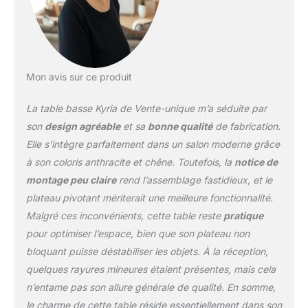
discret et pratique, idéal
pour organiser
télécommandes,
magazines, accessoires
ou objets du quotidien,
Mon avis sur ce produit
afin de garder un espace
de vie propre,
La table basse Kyria de Vente-unique m’a séduite par
fonctionnel et
son
design agréable
et sa
bonne qualité
de fabrication.
parfaitement ordonné.
Fonction pivotante
Elle s’intègre parfaitement dans un salon moderne grâce
intégrée offrant une
à son coloris anthracite et chêne. Toutefois, la
notice de
grande flexibilité d’usage
montage peu claire
rend l’assemblage fastidieux, et le
: ajustez l’ouverture
plateau pivotant mériterait une meilleure fonctionnalité.
selon vos besoins,
agrandissez la surface
Malgré ces inconvénients, cette table reste
pratique
ou accédez facilement
pour optimiser l’espace, bien que son plateau non
au rangement interne,
bloquant puisse déstabiliser les objets. À la réception,
pour une table basse
quelques rayures mineures étaient présentes, mais cela
pratique et modulable.
n’entame pas son allure générale de qualité. En somme,
Ce produit est pensé
pour apporter
le charme de cette table réside essentiellement dans son