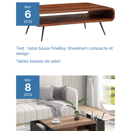
se monte rapidement. Sa finition en mélamine effet bois résiste
aux taches et se nettoie facilement d'un simple coup de
Mar
chiffon, pour un salon soigné avec un minimum d'effort.
6
2025
Test : table basse FineBuy Sheesham compacte et
design
Tables basses de salon
Mar
8
2025