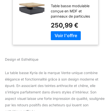
80 × 80 cm – 1 tiroir
Table basse modulable
+ Plateau pivotant
conçue en MDF et
en MDF Coloris
panneaux de particules
Anthracite et
robustes, associant un
chêne, Design
250,99 €
élégant gris anthracite à
Contemporain
un bois naturel clair. Son
modulable,
design contemporain
Rangement Discret
apporte un style
pour Salon élégant
moderne et chaleureux à
tout salon. Table basse
KYRIA - 1 Tiroir & Plateau
Design et Esthétique
pivotant - MDF - Coloris
: Anthracite & chêne.
La table basse Kyria de la marque Vente-unique combine
Style : Contemporain.
Dimensions :
élégance et fonctionnalité grâce à son design moderne et
L80xP80xH36cm. Avec
épuré. En associant des teintes anthracite et chêne, elle
son plateau pivotant, et
s’intègre parfaitement dans divers styles d’intérieur. Son
son allure moderne, la
aspect visuel laisse une forte impression de qualité, soulignée
table KYRIA fera tourner
les têtes ! Dotée d’un
par les retours positifs des acheteurs qui louent son
tiroir de rangement