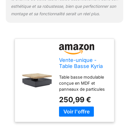
satisfaction grâce à son
esthétique et sa robustesse, bien que perfectionner son
excellent rapport qualité-
montage et sa fonctionnalité serait un réel plus.
prix, à un service fiable et
à une livraison rapide.
Vente-unique -
Table Basse Kyria
80 × 80 cm – 1 tiroir
Table basse modulable
+ Plateau pivotant
conçue en MDF et
en MDF Coloris
panneaux de particules
Anthracite et
robustes, associant un
chêne, Design
250,99 €
élégant gris anthracite à
Contemporain
un bois naturel clair. Son
modulable,
design contemporain
Rangement Discret
apporte un style
pour Salon élégant
moderne et chaleureux à