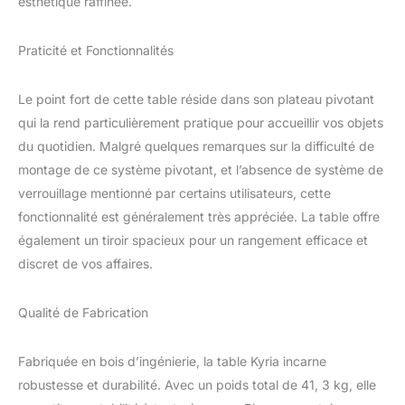
esthétique raffinée.
discret et pratique, idéal
pour organiser
Praticité et Fonctionnalités
télécommandes,
magazines, accessoires
ou objets du quotidien,
Le point fort de cette table réside dans son plateau pivotant
afin de garder un espace
qui la rend particulièrement pratique pour accueillir vos objets
de vie propre,
du quotidien. Malgré quelques remarques sur la difficulté de
fonctionnel et
parfaitement ordonné.
montage de ce système pivotant, et l’absence de système de
Fonction pivotante
verrouillage mentionné par certains utilisateurs, cette
intégrée offrant une
fonctionnalité est généralement très appréciée. La table offre
grande flexibilité d’usage
également un tiroir spacieux pour un rangement efficace et
: ajustez l’ouverture
selon vos besoins,
discret de vos affaires.
agrandissez la surface
ou accédez facilement
Qualité de Fabrication
au rangement interne,
pour une table basse
pratique et modulable.
Fabriquée en bois d’ingénierie, la table Kyria incarne
Ce produit est pensé
robustesse et durabilité. Avec un poids total de 41, 3 kg, elle
pour apporter