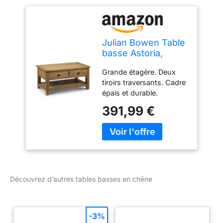
Julian Bowen Table
basse Astoria,
chêne
Grande étagère. Deux
tiroirs traversants. Cadre
épais et durable.
Poignées en métal foncé.
391,99 €
Hauteur : 50 cm. Largeur
: 100 cm. Profondeur : 60
cm.
Découvrez d’autres tables basses en chêne
-3%