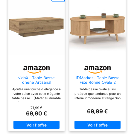
vidaXL Table Basse
IDMarket - Table Basse
chêne Artisanal
Fixe Romie Ovale 2
100x49,5x31 cm Bois
Portes coulissantes Effet
Ajoutez une touche d'élégance à
Table basse ovale aussi
d'ingénierie
Lattes
votre salon avec cette élégante
pratique que tendance pour un
table basse. 【Matériau durable
intérieur moderne et rangé Son
:】 le bois d'ingénierie est
design à effet lattes offre un
d'une qualité exceptionnelle
côté moderne et chaleureux à
71,99 €
69,99 €
avec une surface lisse et se
votre pièce Ses rangements
69,90 €
caractérise également par sa
latéraux discrets avec ses 2
solidité, stabilité et résistance à
portes coulissantes en font une
l'humidité. 【Dessus de table
table basse design et
robuste :】 la table basse a un
fonctionnelle Stabilité et qualité