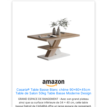
dessus solide, sur laquelle
assurées avec ses pieds en
vous pouvez déposer des
bois de pin et sa structure en
aliments ou des boissons ou
MDF mélaminé Dimensions
étaler des objets décoratifs
globales : L. 100 x l. 50 x H. 40
comme des cadres pour photos
cm - Hauteur des pieds : 15 cm
ou même des plantes en pot.
【Facile à entretenir :】 grâce à
sa surface lisse, la table se
nettoie facilement à l'aide d'un
chiffon humide et nécessite peu
d'entretien. 【Multifonctionnelle
:】 vous pouvez l'utiliser à côté
de votre lit. Elle peut également
servir de bout de canapé de
salon pour placer vos collations
et boissons.
Casaria® Table Basse Blanc chêne 90x60x45cm
Table de Salon 50kg Table Basse Moderne Design
Rangement intérieur
GRAND ESPACE DE RANGEMENT : Avec son grand plateau
ainsi que sa surface inférieure de 34 x 40 cm, cette table
basse Detroit de CASARIA offre un large espace de rangement.