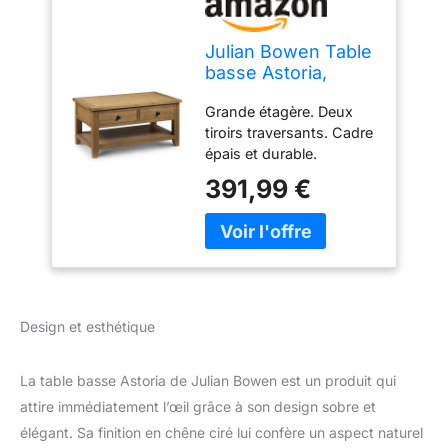
Julian Bowen Table
basse Astoria,
chêne
Grande étagère. Deux
tiroirs traversants. Cadre
épais et durable.
Poignées en métal foncé.
391,99 €
Hauteur : 50 cm. Largeur
: 100 cm. Profondeur : 60
cm.
Design et esthétique
La table basse Astoria de Julian Bowen est un produit qui
attire immédiatement l’œil grâce à son design sobre et
élégant. Sa finition en chêne ciré lui confère un aspect naturel