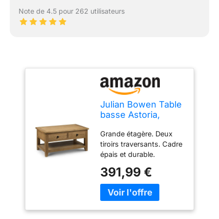
Note de 4.5 pour 262 utilisateurs
Julian Bowen Table
basse Astoria,
chêne
Grande étagère. Deux
tiroirs traversants. Cadre
épais et durable.
Poignées en métal foncé.
391,99 €
Hauteur : 50 cm. Largeur
: 100 cm. Profondeur : 60
cm.