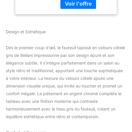
Traditionnel
secondaire : acier inox
Dimensions (Largeur x
Profondeur x Hauteur) :
76 x 82 x 82 cm Avec
piétement design en
Design et Esthétique
acier inox Vous achetez 1
x fauteuil ; Préassemblé
Dès le premier coup d’œil, le fauteuil tapissé en velours côtelé
gris de Beliani impressionne par son design épuré et son
élégance subtile. Il s’intègre parfaitement dans un salon au
style rétro et traditionnel, apportant une touche sophistiquée
à votre intérieur. La texture du velours côtelé ajoute une
dimension visuelle unique, qui invite au toucher et promet un
confort inégalé. Le piétement en argent chromé complète le
tableau avec une finition moderne qui contraste
harmonieusement avec le tissu gris du fauteuil, créant un
équilibre esthétique entre rétro et contemporain.