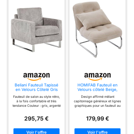
Beliani Fauteuil Tapissé
HOMIFAB Fauteuil en
en Velours Côtelé Gris
Velours côtelé Beige,
avec Piétement Argent
piètement chromé -
Fauteuil de salon au style rétro,
Design affirmé mêlant
Chromé Design Meuble
Marvin
à la fois confortable et très
capitonnage généreux et lignes
Idéal pour Salon au Style
tendance Couleur : gris, argenté
graphiques pour un fauteuil au
Rétro et Traditionnel
; Matière : velours côtelé ;
fort impact déco. Revêtement en
Matière secondaire : acier inox
velours côtelé apportant texture,
295,75 €
179,99 €
Dimensions (Largeur x
relief et chaleur visuelle. Assise
Profondeur x Hauteur) : 76 x 82
large et dossier enveloppant
x 82 cm Avec piétement design
offrant un confort accueillant
en acier inox Vous achetez 1 x
pour la détente quotidienne.