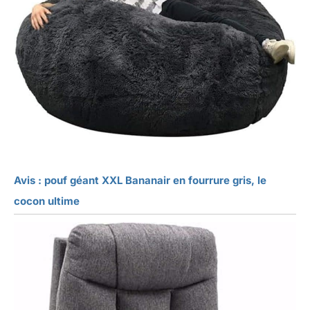
Avis : pouf géant XXL Bananair en fourrure gris, le
cocon ultime