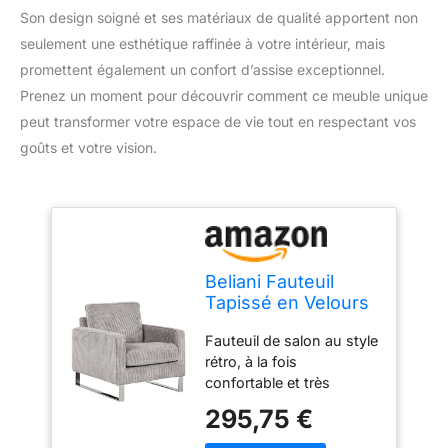
Son design soigné et ses matériaux de qualité apportent non
seulement une esthétique raffinée à votre intérieur, mais
promettent également un confort d’assise exceptionnel.
Prenez un moment pour découvrir comment ce meuble unique
peut transformer votre espace de vie tout en respectant vos
goûts et votre vision.
Beliani Fauteuil
Tapissé en Velours
Côtelé Gris avec
Fauteuil de salon au style
Piétement Argent
rétro, à la fois
Chromé Design
confortable et très
Meuble Idéal pour
tendance Couleur : gris,
Salon au Style
295,75 €
argenté ; Matière :
Rétro et
velours côtelé ; Matière