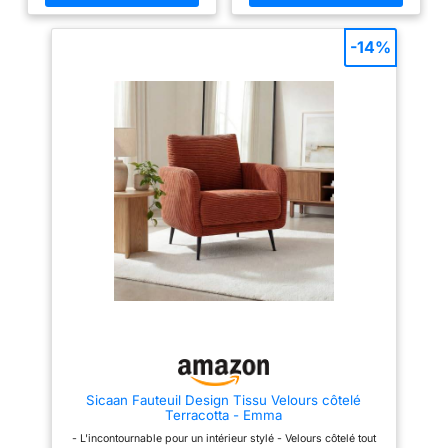
fauteuil ; Préassemblé
Piètement chromé en forme
traîneau qui stabilise le fauteuil
tout en allégeant la silhouette.
-14%
Fauteuil facile à intégrer dans
un salon, une chambre ou un
espace bureau grâce à son
format compact.
Sicaan Fauteuil Design Tissu Velours côtelé
Terracotta - Emma
- L'incontournable pour un intérieur stylé - Velours côtelé tout