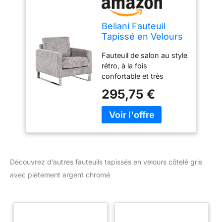
Beliani Fauteuil
Tapissé en Velours
Côtelé Gris avec
Fauteuil de salon au style
Piétement Argent
rétro, à la fois
Chromé Design
confortable et très
Meuble Idéal pour
tendance Couleur : gris,
Salon au Style
295,75 €
argenté ; Matière :
Rétro et
velours côtelé ; Matière
Traditionnel
secondaire : acier inox
Dimensions (Largeur x
Profondeur x Hauteur) :
76 x 82 x 82 cm Avec
piétement design en
Découvrez d’autres fauteuils tapissés en velours côtelé gris
acier inox Vous achetez 1
avec piétement argent chromé
x fauteuil ; Préassemblé