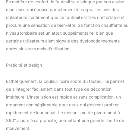
En matière de confort, le fauteuil se distingue par son assise
relevez le repose-pieds
moelleuse qui épouse parfaitement le corps. Les avis des
et laissez-vous bercer
utilisateurs confirment que ce fauteuil est très confortable et
par le balancement doux.
Ajoutez à cela une
procure une sensation de bien-être. Sa fonction chauffante au
rotation 360° fluide :
niveau lombaire est un atout supplémentaire, bien que
tournez sans friction
certains utilisateurs aient signalé des dysfonctionnements
vers votre écran, votre
après plusieurs mois d’utilisation.
entourage ou votre café,
pour des pauses détente
optimales et des
Praticité et design
ajustements instantanés
selon vos envies.
Esthétiquement, la couleur noire sobre du fauteuil lui permet
Confort personnalisé, où
que vous soyez dans la
de s’intégrer facilement dans tout type de décoration
pièce CONFORTABLE &
intérieure. L’installation est rapide et sans complication, un
ERGONOMIQUE : Revêtu
argument non négligeable pour ceux qui désirent profiter
d'un matériau PU en
rapidement de leur achat. Le mécanisme de pivotement à
synthétique lisse et ultra-
facile à nettoyer, ce
360° ajoute à sa praticité, permettant une grande liberté de
fauteuil inclinable allie
mouvement.
praticité et confort. Son