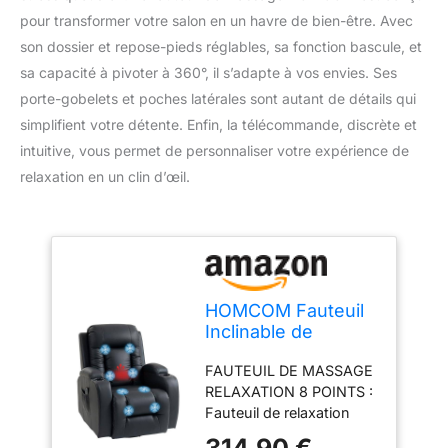
pour transformer votre salon en un havre de bien-être. Avec
son dossier et repose-pieds réglables, sa fonction bascule, et
sa capacité à pivoter à 360°, il s’adapte à vos envies. Ses
porte-gobelets et poches latérales sont autant de détails qui
simplifient votre détente. Enfin, la télécommande, discrète et
intuitive, vous permet de personnaliser votre expérience de
relaxation en un clin d’œil.
HOMCOM Fauteuil
Inclinable de
Massage et
FAUTEUIL DE MASSAGE
Chauffage
RELAXATION 8 POINTS :
99x82x103cm Noir
Fauteuil de relaxation
doté de 8 points de