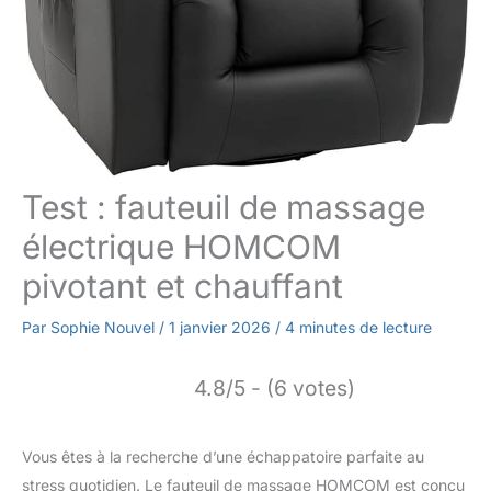
Test : fauteuil de massage
électrique HOMCOM
pivotant et chauffant
Par
Sophie Nouvel
/
1 janvier 2026
/
4 minutes de lecture
4.8/5 - (6 votes)
Vous êtes à la recherche d’une échappatoire parfaite au
stress quotidien. Le fauteuil de massage HOMCOM est conçu