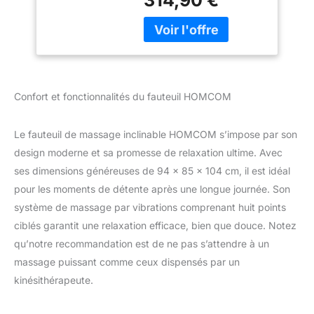
314,90 €
vibration et 3 modes de
massage, associé à une
chaleur lombaire
intégrée. Il cible
précisément les zones
fatiguées - dos,
lombaires, cuisses et
Confort et fonctionnalités du fauteuil HOMCOM
mollets - pour soulager
les tensions musculaires,
Le fauteuil de massage inclinable HOMCOM s’impose par son
éliminer la fatigue du
quotidien et offrir une
design moderne et sa promesse de relaxation ultime. Avec
relaxation profonde et
ses dimensions généreuses de 94 x 85 x 104 cm, il est idéal
complète. Vous pouvez
pour les moments de détente après une longue journée. Son
contrôler facilement les
système de massage par vibrations comprenant huit points
différents réglages grâce
à la télécommande
ciblés garantit une relaxation efficace, bien que douce. Notez
incluse. INCLINAISON
qu’notre recommandation est de ne pas s’attendre à un
FLUIDE & ROTATION
massage puissant comme ceux dispensés par un
360° : Détendez-vous
kinésithérapeute.
comme jamais avec ce
fauteuil relaxant ! Inclinez
le dossier jusqu'à 145°, et