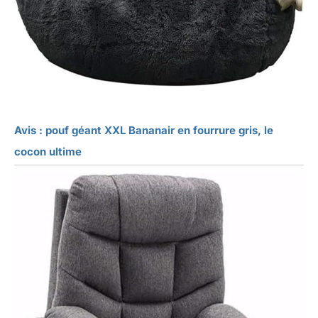
Avis : pouf géant XXL Bananair en fourrure gris, le
cocon ultime