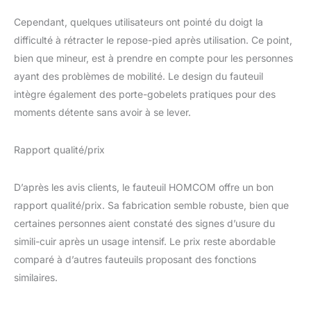
rembourrage dense et
Cependant, quelques utilisateurs ont pointé du doigt la
une assise spacieuse
avec ressorts ensachés
difficulté à rétracter le repose-pied après utilisation. Ce point,
offrent un soutien
bien que mineur, est à prendre en compte pour les personnes
optimal - vous évitez les
ayant des problèmes de mobilité. Le design du fauteuil
douleurs musculaires
intègre également des porte-gobelets pratiques pour des
même après des heures
d'utilisation. Conçu dans
moments détente sans avoir à se lever.
un souci d'ergonomie, il
vous enveloppe dans un
Rapport qualité/prix
grand confort, parfait
pour lire, regarder un film
ou simplement vous
D’après les avis clients, le fauteuil HOMCOM offre un bon
détendre sans contrainte
rapport qualité/prix. Sa fabrication semble robuste, bien que
! RANGEMENT
certaines personnes aient constaté des signes d’usure du
PRATIQUE & À PORTÉE
simili-cuir après un usage intensif. Le prix reste abordable
DE MAIN : Profitez d'un
espace relaxant sans
comparé à d’autres fauteuils proposant des fonctions
désordre avec ce fauteuil
similaires.
de relaxation pensé pour
le quotidien ! Doté de