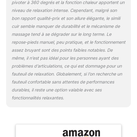
tournez sans friction
pivoter à 360 degrés et la fonction chaleur apportent un
vers votre écran, votre
niveau de relaxation intense. Cependant, malgré son
entourage ou votre café,
bon rapport qualité-prix et son allure élégante, le simili
pour des pauses détente
optimales et des
cuir semble manquer de durabilité et le mécanisme de
ajustements instantanés
massage tend à se dégrader sur le long terme. Le
selon vos envies.
repose-pieds manuel, peu pratique, et le fonctionnement
Confort personnalisé, où
assez bruyant sont des points faibles notables. De
que vous soyez dans la
même, il n’est pas idéal pour les personnes ayant des
pièce CONFORTABLE &
ERGONOMIQUE : Revêtu
problèmes d’articulations, ce qui est dommage pour un
d'un matériau PU en
fauteuil de relaxation. Globalement, si l’on recherche un
synthétique lisse et ultra-
fauteuil confortable sans attentes de performances
facile à nettoyer, ce
durables, il reste une option valable avec ses
fauteuil inclinable allie
praticité et confort. Son
fonctionnalités relaxantes.
rembourrage dense et
une assise spacieuse
avec ressorts ensachés
offrent un soutien
optimal - vous évitez les
douleurs musculaires