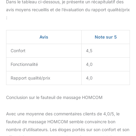
Dans le tableau ci-dessous, je présente un récapitulatif des
deux poches latérales
spacieuses et de deux
avis moyens recueillis et de l’évaluation du rapport qualité/prix
porte-gobelets intégrés,
:
il vous permet de ranger
télécommandes, livres,
magazines ou même
Avis
Note sur 5
votre boisson préférée -
tout est accessible en un
Confort
4,5
mouvement de main.
Plus besoin de vous
Fonctionnalité
4,0
lever pour récupérer vos
objets essentiels : ce
Rapport qualité/prix
4,0
rangement discret
transforme votre fauteuil
en un coin détente
Conclusion sur le fauteuil de massage HOMCOM
organisé et ultra-
confortable
CONSTRUCTION SOLIDE
Avec une moyenne des commentaires clients de 4,0/5, le
& ROBUSTE : Doté d'une
fauteuil de massage HOMCOM semble convaincre bon
structure acier robuste
de haute qualité, ce
nombre d’utilisateurs. Les éloges portés sur son confort et son
fauteuil de massage