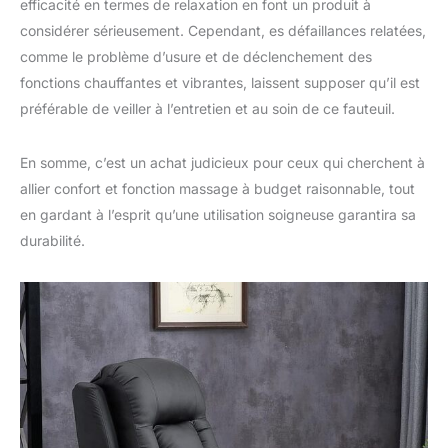
efficacité en termes de relaxation en font un produit à
inclinable assure une
considérer sérieusement. Cependant, es défaillances relatées,
stabilité irréprochable
comme le problème d’usure et de déclenchement des
même lors d'utilisations
fonctions chauffantes et vibrantes, laissent supposer qu’il est
quotidiennes intensives.
Il supporte une charge
préférable de veiller à l’entretien et au soin de ce fauteuil.
maximale recommandée
de 135 kg, adapté à
En somme, c’est un achat judicieux pour ceux qui cherchent à
toutes morphologies
pour un confort sans
allier confort et fonction massage à budget raisonnable, tout
compromis. Oubliez les
en gardant à l’esprit qu’une utilisation soigneuse garantira sa
déformations ou
durabilité.
instabilités : ce fauteuil
est conçu pour durer,
vous offrant des années
de détente fiable et
sécurisée.