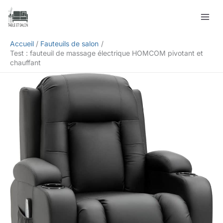
Aller
Rechercher
au
contenu
Accueil
Fauteuils de salon
Test : fauteuil de massage électrique HOMCOM pivotant et
chauffant