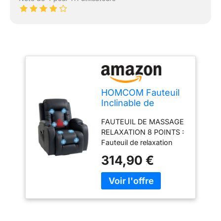
HOMCOM Fauteuil
Inclinable de
Massage et
FAUTEUIL DE MASSAGE
Chauffage
RELAXATION 8 POINTS :
99x82x103cm Noir
Fauteuil de relaxation
doté de 8 points de
314,90 €
vibration et 3 modes de
massage, associé à une
chaleur lombaire
intégrée. Il cible
précisément les zones
fatiguées - dos,