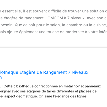
ssentielle, il est souvent difficile de trouver une solution 
hèque étagère de rangement HOMCOM à 7 niveaux, avec son 
 besoin. Que ce soit pour le salon, la chambre ou la cuisine,
is ajoute également une touche de modernité à votre intéri
othèque Étagère de Rangement 7 Niveaux
m
: Cette bibliothèque confectionnée en métal noir et panneaux
original avec ses étagères de tailles différentes et placées de
bel aspect géométrique. On aime l'élégance des lignes
RAND ESPACE DE RANGEMENT : Ses 7 niveaux de rangement
ger des éléments de décoration ou des livres. Simple et épurée,