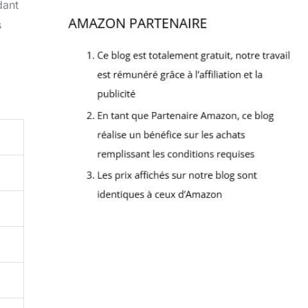
dant
s