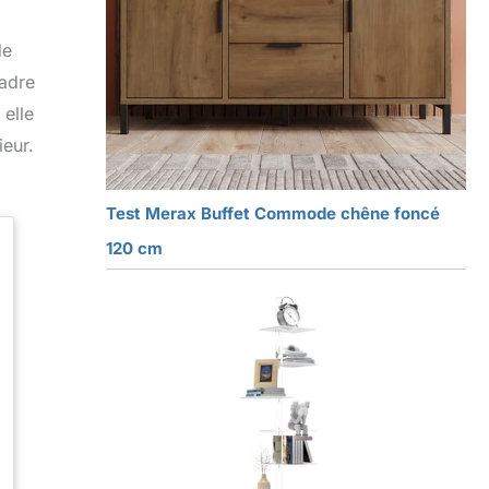
de
cadre
 elle
eur.
Test Merax Buffet Commode chêne foncé
120 cm