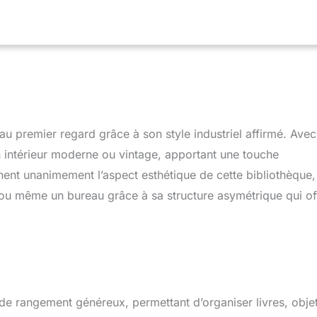
ign permet d'y ranger tout un tas d'objets : bouquins,
tes, vaisselle… PRATIQUE : Vous pourrez fixer la bibliothèque au
sécurité afin d'éviter qu'elle bascule en avant. SOLIDE ET
onçu en métal et panneaux de particules, il durera dans le
ésister à une grande charge jusqu'à 44kg. Les patins de pied
 une grande stabilité sur un sol légèrement irrégulier. Le
asculement pour assurer la sécurité de ce meuble de rangement
 Dimensions totales : 83L x 34l x 180H cm. charge max.
kg (au total), 8 kg (grande étagère), 4 kg (petite étagère).
premier regard grâce à son style industriel affirmé. Avec
 soi-même.
un intérieur moderne ou vintage, apportant une touche
ignent unanimement l’aspect esthétique de cette bibliothèque,
ou même un bureau grâce à sa structure asymétrique qui of
de rangement généreux, permettant d’organiser livres, obje