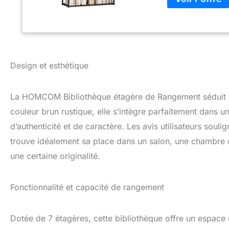
cette étagère des
décorations, plan
mur pour plus de 
STABLE : Meuble c
temps et pourra r
réglables assurent
Design et esthétique
dispositif anti-b
SPÉCIFICATIONS :
recommandée : 44 
La HOMCOM Bibliothèque étagère de Rangement séduit au 
Meuble à monter
couleur brun rustique, elle s’intègre parfaitement dans 
d’authenticité et de caractère. Les avis utilisateurs soul
trouve idéalement sa place dans un salon, une chambre 
une certaine originalité.
Fonctionnalité et capacité de rangement
Dotée de 7 étagères, cette bibliothèque offre un espace 