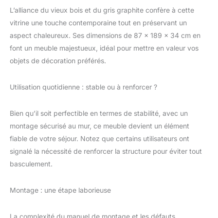
sont soumis à des
L’alliance du vieux bois et du gris graphite confère à cette
contrôles de qualité
élevés. Meubles
vitrine une touche contemporaine tout en préservant un
fabriqués dans l’UE -
aspect chaleureux. Ses dimensions de 87 x 189 x 34 cm en
Votre futur meuble sera
font un meuble majestueux, idéal pour mettre en valeur vos
produit exclusivement
objets de décoration préférés.
dans l’UE. Tous les
sites de production
sont certifiés aux
Utilisation quotidienne : stable ou à renforcer ?
normes de qualité
élevées et sont soumis
Bien qu’il soit perfectible en termes de stabilité, avec un
à des contrôles stricts.
Installation facile -
montage sécurisé au mur, ce meuble devient un élément
Instructions
fiable de votre séjour. Notez que certains utilisateurs ont
d’assemblage détaillées
signalé la nécessité de renforcer la structure pour éviter tout
et tous les composants
basculement.
pour une installation
facile sont inclus
(décorations et
Montage : une étape laborieuse
éclairage ne sont pas
inclus) Garanti,
sécuritaire et durable -
La complexité du manuel de montage et les défauts