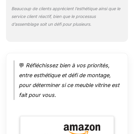
Installation facile -
Instructions
Beaucoup de clients apprécient l’esthétique ainsi que le
d’assemblage
service client réactif, bien que le processus
détaillées et tous les
d’assemblage soit un défi pour plusieurs.
composants pour
une installation facile
sont inclus
(décorations et
éclairage ne sont pas
inclus) Garanti,
sécuritaire et durable
💬
Réfléchissez bien à vos priorités,
- l’équipe de
entre esthétique et défi de montage,
tendance est
synonyme de
pour déterminer si ce meuble vitrine est
durabilité. Nos
fait pour vous.
meubles sont
certifiés FSC - le
signe d’une gestion
forestière
responsable répond
aux exigences de la
Loi sur la sécurité des