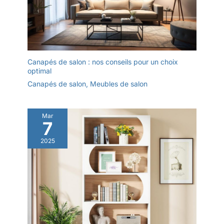
bureau et votre espace de
travail. La vitrine en verre crée
un espace de présentation
soigné, et cette Étagère à jouets
vous permet d’aménager un
espace personnalisé pour
ranger et exposer vos articles
Canapés de salon : nos conseils pour un choix
optimal
Canapés de salon
,
Meubles de salon
Mar
7
2025