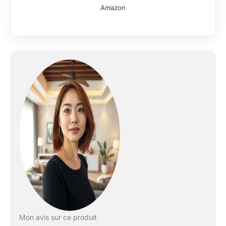
éternel et frais.
Amazon
Qualité au meilleur
prix / Rendement
efficace - Nos
meubles sont conçus
pour un entretien
facile avec des
surfaces dures et
sont soumis à des
contrôles de qualité
élevés. Meubles
fabriqués dans l’UE -
Votre futur meuble
sera produit
exclusivement dans
l’UE. Tous les sites
de production sont
certifiés aux normes
de qualité élevées et
sont soumis à des
contrôles stricts.
Mon avis sur ce produit