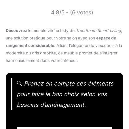
4.8/5 - (6 votes)
Découvrez
le meuble vitrine Indy de
Trendteam Smart Living
,
une solution pratique pour votre salon avec son
espace de
rangement considérable
. Alliant l’élégance du vieux bois à la
modernité du gris graphite, ce meuble promet de s’intégrer
harmonieusement dans votre intérieur.
🔍
Prenez en compte ces éléments
pour faire le bon choix selon vos
besoins d’aménagement.