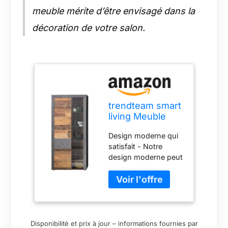
meuble mérite d’être envisagé dans la
décoration de votre salon.
trendteam smart
living Meuble
vitrine de Salon
Design moderne qui
avec Beaucoup
satisfait - Notre
d'espace de
design moderne peut
Rangement,
être facilement
Indy, 87 x 189 x
combiné avec des
34 cm, Vieux
meubles existants.
Bois, Gris
Nous accordons de
Graphite
l’importance à
l’aspect moderne,
Disponibilité et prix à jour – informations fournies par