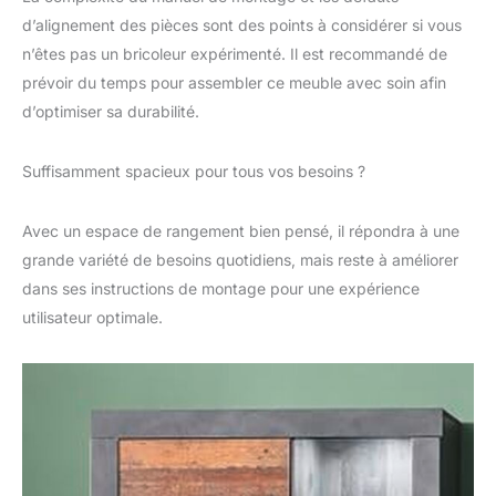
l’équipe de tendance
d’alignement des pièces sont des points à considérer si vous
est synonyme de
n’êtes pas un bricoleur expérimenté. Il est recommandé de
durabilité. Nos meubles
prévoir du temps pour assembler ce meuble avec soin afin
sont certifiés FSC - le
d’optimiser sa durabilité.
signe d’une gestion
forestière responsable
répond aux exigences
Suffisamment spacieux pour tous vos besoins ?
de la Loi sur la sécurité
des produits en ce qui
concerne la sécurité et
Avec un espace de rangement bien pensé, il répondra à une
la santé
grande variété de besoins quotidiens, mais reste à améliorer
dans ses instructions de montage pour une expérience
utilisateur optimale.