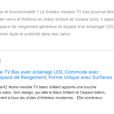
 et fonctionnalité ? Le Sweiko meuble TV bas pourrait être
 verre et finitions en blanc brillant et couleur bois, il appo
espace de rangement généreux et équipé d’un éclairage LED
r style et praticité dans leur salon.
e TV Bas avec éclairage LED, Commode avec
space de Rangement, Forme Unique avec Surfaces
ign Moderne (Natural, 200 L x 35 B x 60 H)
nt】Notre meuble TV blanc brillant apporte une touche
 salon. Son design, qui allie le blanc brillant et l'aspect béton,
ement à tous les styles d'intérieur modernes. 【De nombreux
ent】Doté de six portes, de deux tiroirs et de trois étagères, ce
n espace de rangement suffisant pour vos appareils
VD, vos jeux et bien d'autres objets. Tout est ainsi bien rangé et