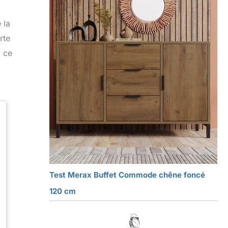
 la
rte
, ce
Test Merax Buffet Commode chêne foncé
120 cm