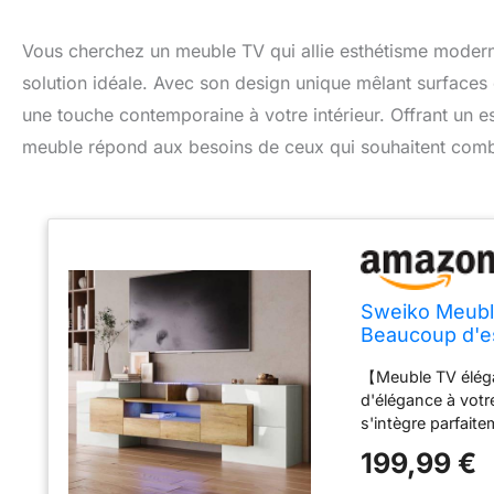
Vous cherchez un meuble TV qui allie esthétisme moderne
solution idéale. Avec son design unique mêlant surfaces en
une touche contemporaine à votre intérieur. Offrant un 
meuble répond aux besoins de ceux qui souhaitent combine
Sweiko Meubl
Beaucoup d'e
en Verre, Des
【Meuble TV éléga
d'élégance à votre
s'intègre parfait
espaces de rangem
199,99 €
meuble TV offre u
multimédias, vos D