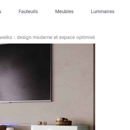
s
Fauteuils
Meubles
Luminaires
weiko : design moderne et espace optimisé