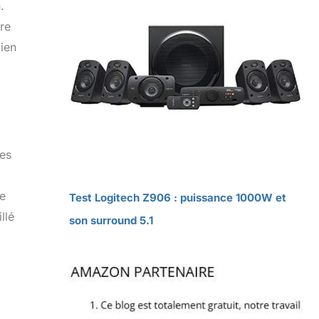
.
re
bien
nes
le
Test Logitech Z906 : puissance 1000W et
llé
son surround 5.1