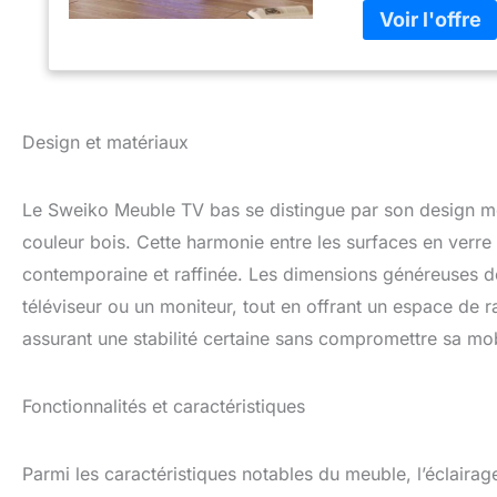
à portée de main.
vous aide à créer
pouvez choisir pa
vos préférences. 
ont été soigneuse
densité moyenne (
Design et matériaux
【Montage facile】
recevrez une noti
l'assembler rapi
Le Sweiko Meuble TV bas se distingue par son design mod
une touche de mod
couleur bois. Cette harmonie entre les surfaces en verre 
contemporaine et raffinée. Les dimensions généreuses d
téléviseur ou un moniteur, tout en offrant un espace d
assurant une stabilité certaine sans compromettre sa mob
Fonctionnalités et caractéristiques
Parmi les caractéristiques notables du meuble, l’éclaira