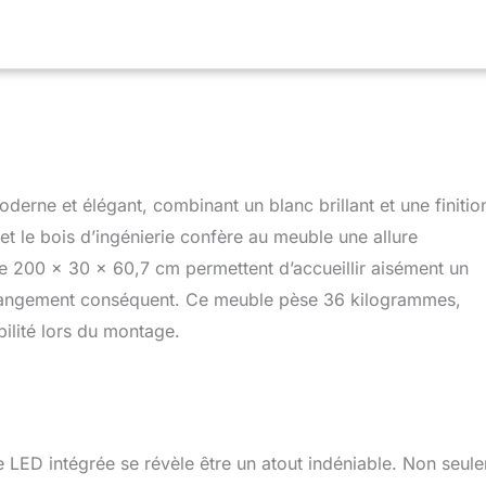
 【Éclairage LED multicolore】Le système d'éclairage LED intégré
 une ambiance chaleureuse et agréable dans votre salon. Vous
rmi plusieurs couleurs et personnaliser les effets lumineux selon
【Structure solide et robuste】 les matériaux de ce meuble TV
ment sélectionnés ; il est fabriqué en panneaux de fibres à
MDF) résistants, garantissant une longue durée de vie.
Le montage du meuble TV est simple et pratique. Vous
ce détaillée ainsi que toutes les pièces nécessaires pour
dement et facilement. Ce meuble TV haut de gamme apportera
erne et élégant, combinant un blanc brillant et une finitio
ernité à votre salon.
et le bois d’ingénierie confère au meuble une allure
e 200 x 30 x 60,7 cm permettent d’accueillir aisément un
e rangement conséquent. Ce meuble pèse 36 kilogrammes,
ilité lors du montage.
ge LED intégrée se révèle être un atout indéniable. Non seul