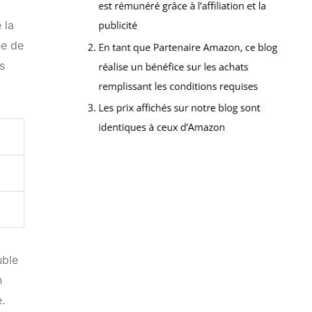
 la
ne de
s
uble
n
e.