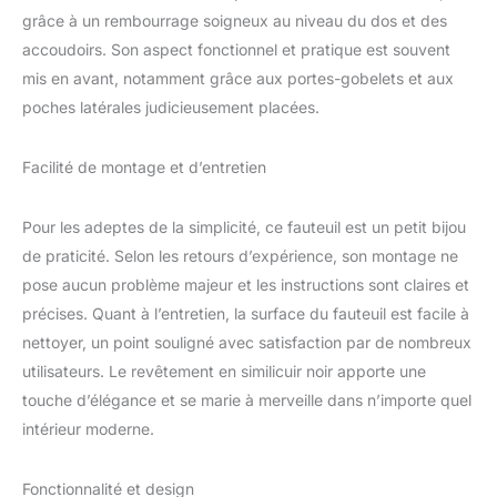
degrés pour plus de
grâce à un rembourrage soigneux au niveau du dos et des
praticité. CONFORT
accoudoirs. Son aspect fonctionnel et pratique est souvent
REMBOURRÉ : Profitez
mis en avant, notamment grâce aux portes-gobelets et aux
d'un confort
poches latérales judicieusement placées.
exceptionnel grâce aux
coussins généreusement
rembourrés du dossier,
Facilité de montage et d’entretien
de l'assise et des
accoudoirs, ainsi que de
Pour les adeptes de la simplicité, ce fauteuil est un petit bijou
ressorts ensachés. Son
dossier haut, ses
de praticité. Selon les retours d’expérience, son montage ne
coussins épais et son
pose aucun problème majeur et les instructions sont claires et
revêtement PU doux
précises. Quant à l’entretien, la surface du fauteuil est facile à
vous offrent une
nettoyer, un point souligné avec satisfaction par de nombreux
expérience d'assise
incomparable. DES
utilisateurs. Le revêtement en similicuir noir apporte une
ATOUTS PRATIQUES :
touche d’élégance et se marie à merveille dans n’importe quel
Doté de multiples poches
intérieur moderne.
et de deux porte-
gobelets, ce fauteuil
inclinable offre un
Fonctionnalité et design