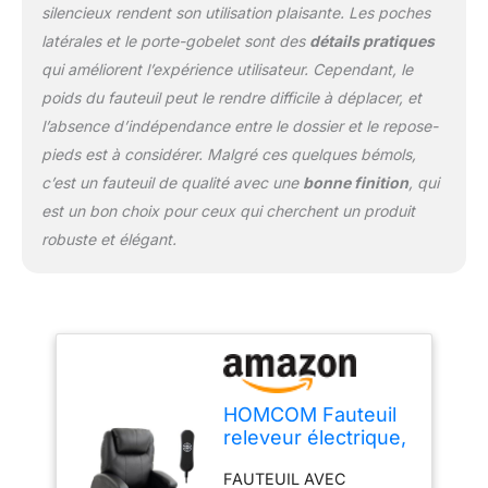
ATOUTS PRATIQUES :
silencieux rendent son utilisation plaisante. Les poches
Doté de multiples poches
latérales et le porte-gobelet sont des
détails pratiques
et de deux porte-
qui améliorent l’expérience utilisateur. Cependant, le
gobelets, ce fauteuil
poids du fauteuil peut le rendre difficile à déplacer, et
inclinable offre un
l’absence d’indépendance entre le dossier et le repose-
rangement pratique pour
les télécommandes, les
pieds est à considérer. Malgré ces quelques bémols,
boissons et autres petits
c’est un fauteuil de qualité avec une
bonne finition
, qui
objets essentiels, vous
est un bon choix pour ceux qui cherchent un produit
permettant de garder
robuste et élégant.
tout ce dont vous avez
besoin à portée de main.
UTILISATION
POLYVALENTE : Avec
son style moderne, ce
fauteuil relax électrique
s'harmonise à merveille
avec les salons,
HOMCOM Fauteuil
chambres et salles de
releveur électrique,
détente. Parfait pour les
Fauteuil Relax
seniors, les aidants ou
FAUTEUIL AVEC
électrique en PU,