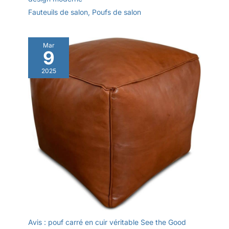
Fauteuils de salon
,
Poufs de salon
Mar
9
2025
Avis : pouf carré en cuir véritable See the Good