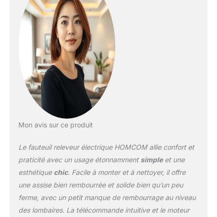
exacte que vous
souhaitez. Inclinaison
possible jusqu'à 130
degrés avec un angle de
levage maximal de 45
degrés pour plus de
praticité. CONFORT
REMBOURRÉ : Profitez
d'un confort
exceptionnel grâce aux
coussins généreusement
rembourrés du dossier,
Mon avis sur ce produit
de l'assise et des
accoudoirs, ainsi que de
Le fauteuil releveur électrique HOMCOM allie confort et
ressorts ensachés. Son
praticité avec un usage étonnamment
simple
et une
dossier haut, ses
coussins épais et son
esthétique
chic
. Facile à monter et à nettoyer, il offre
revêtement PU doux
une assise bien rembourrée et solide bien qu’un peu
vous offrent une
ferme, avec un petit manque de rembourrage au niveau
expérience d'assise
des lombaires. La télécommande intuitive et le moteur
incomparable. DES