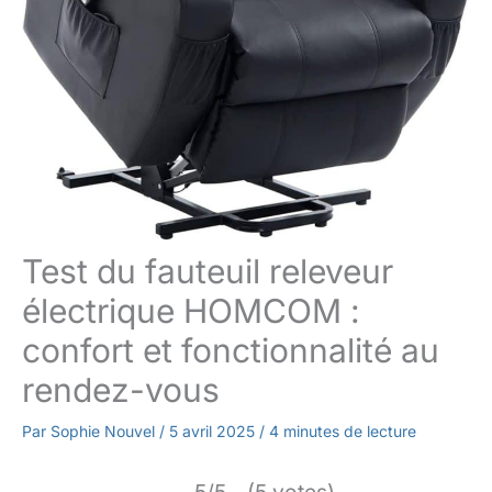
Test du fauteuil releveur
électrique HOMCOM :
confort et fonctionnalité au
rendez-vous
Par
Sophie Nouvel
/
5 avril 2025
/
4 minutes de lecture
5/5 - (5 votes)