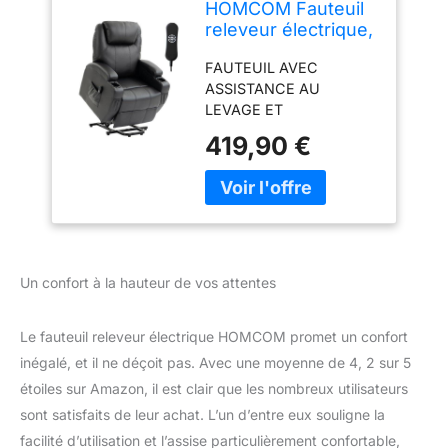
HOMCOM Fauteuil
releveur électrique,
Fauteuil Relax
FAUTEUIL AVEC
électrique en PU,
ASSISTANCE AU
Repose-Pied,
LEVAGE ET
Dossier inclinable,
INCLINAISON : Ce
Port USB,
419,90 €
fauteuil releveur
télécommande,
électrique avec
Porte-gobelets et
assistance au levage
Poches latérales,
vous permet de passer
pour Personnes
en toute fluidité de la
âgées, Noir
position allongée à
assise, puis debout. Sa
Un confort à la hauteur de vos attentes
télécommande intuitive
vous permet d'ajuster le
Le fauteuil releveur électrique HOMCOM promet un confort
fauteuil à la position
exacte que vous
inégalé, et il ne déçoit pas. Avec une moyenne de 4, 2 sur 5
souhaitez. Inclinaison
étoiles sur Amazon, il est clair que les nombreux utilisateurs
possible jusqu'à 130
sont satisfaits de leur achat. L’un d’entre eux souligne la
degrés avec un angle de
facilité d’utilisation et l’assise particulièrement confortable,
levage maximal de 45