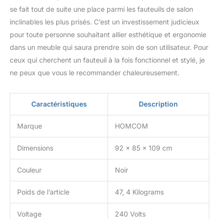
SPÉCIFICATIONS DU
se fait tout de suite une place parmi les fauteuils de salon
FAUTEUIL RELEVEUR
inclinables les plus prisés. C’est un investissement judicieux
ÉLECTRIQUE :
Dimensions verticales :
pour toute personne souhaitant allier esthétique et ergonomie
85l x 92P x 109H cm,
dans un meuble qui saura prendre soin de son utilisateur. Pour
Dimensions inclinées :
ceux qui cherchent un fauteuil à la fois fonctionnel et stylé, je
85l x 165P x 90H cm.
ne peux que vous le recommander chaleureusement.
Dimensions de levage :
85l x 86P x 142H cm.
Charge max.
Caractéristiques
Description
recommandée : 150 kg.
Montage nécessaire.
Marque
HOMCOM
Dimensions
92 x 85 x 109 cm
Couleur
Noir
Poids de l’article
47, 4 Kilograms
Voltage
240 Volts