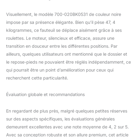
rangement pratique pour
les télécommandes, les
Visuellement, le modèle 700-020BK0531 de couleur noire
boissons et autres petits
impose par sa présence élégante. Bien qu’il pèse 47, 4
objets essentiels, vous
permettant de garder
kilogrammes, ce fauteuil se déplace aisément grâce à ses
tout ce dont vous avez
roulettes. Le moteur, silencieux et efficace, assure une
besoin à portée de main.
transition en douceur entre les différentes positions. Par
UTILISATION
ailleurs, quelques utilisateurs ont mentionné que le dossier et
POLYVALENTE : Avec
son style moderne, ce
le repose-pieds ne pouvaient être réglés indépendamment, ce
fauteuil relax électrique
qui pourrait être un point d’amélioration pour ceux qui
s'harmonise à merveille
recherchent cette particularité.
avec les salons,
chambres et salles de
détente. Parfait pour les
Évaluation globale et recommandations
seniors, les aidants ou
les personnes en
En regardant de plus près, malgré quelques petites réserves
convalescence, il garantit
sur des aspects spécifiques, les évaluations générales
une utilisation facile avec
un minimum d'effort
demeurent excellentes avec une note moyenne de 4, 2 sur 5.
physique.
Avec sa conception robuste et son allure premium, cet article