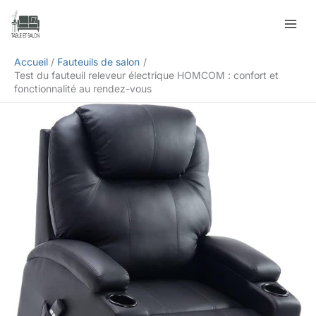
Aller
Rechercher
au
contenu
Accueil
Fauteuils de salon
Test du fauteuil releveur électrique HOMCOM : confort et
fonctionnalité au rendez-vous