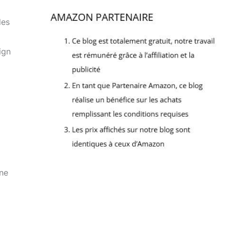
des
ign
une