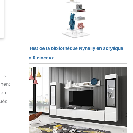
Test de la bibliothèque Nynelly en acrylique
à 9 niveaux
urs
gnent
ien
tués