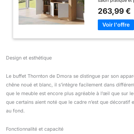
salon pratique et
étagère ouverte, à
263,99 €
poignées et sont 
ce buffet un meu
est parfait pour dé
le bureau en cont
livres, des docu
FOURNI AVEC KIT
livret d'instruct
et facilement - L
Design et esthétique
l'élément d'orig
TECHNIQUES - Pro
mm, un matériau r
Le buffet Thornton de Dmora se distingue par son appa
Bords finis en m
chêne noué et blanc, il s’intègre facilement dans différen
blanche en MDF a
que le meuble est encore plus agréable à l’œil que sur le
dégagement de fo
Goujons ABS diss
que certains aient noté que le cadre n’est que décoratif
supporté du prod
au fond.
DIMENSIONS EN CM
Fonctionnalité et capacité