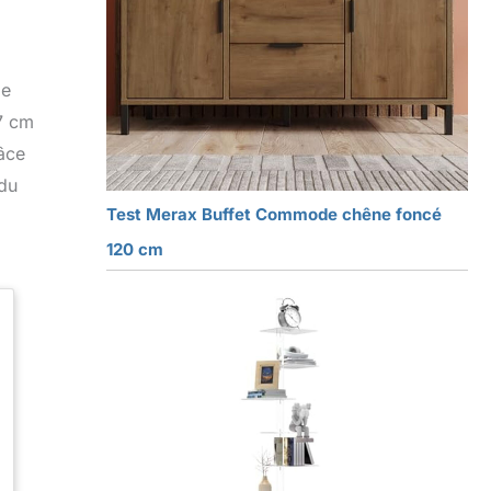
de
7 cm
râce
 du
Test Merax Buffet Commode chêne foncé
120 cm