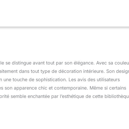
araît en restituant un design minimaliste et élégant H 97 cm - 6
 35 livres | H 152 cm - 10 étagères - environ 50 livres | H 202
 environ 70 livres
le se distingue avant tout par son élégance. Avec sa couleu
faitement dans tout type de décoration intérieure. Son desig
n une touche de sophistication. Les avis des utilisateurs
ses son apparence chic et contemporaine. Même si certains
orité semble enchantée par l’esthétique de cette bibliothèqu