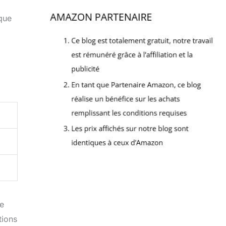
 que
de
tions