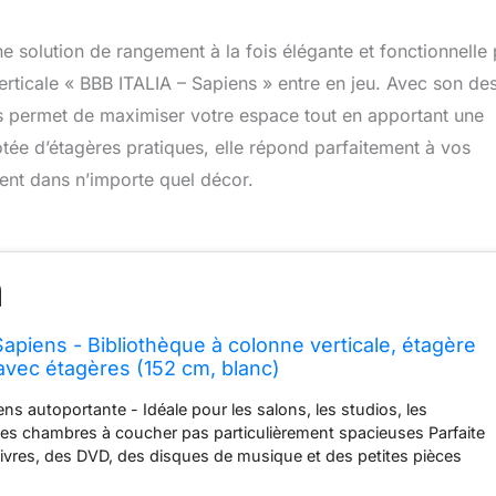
e solution de rangement à la fois élégante et fonctionnelle 
 verticale « BBB ITALIA – Sapiens » entre en jeu. Avec son de
s permet de maximiser votre espace tout en apportant une
otée d’étagères pratiques, elle répond parfaitement à vos
ent dans n’importe quel décor.
apiens - Bibliothèque à colonne verticale, étagère
avec étagères (152 cm, blanc)
ns autoportante - Idéale pour les salons, les studios, les
es chambres à coucher pas particulièrement spacieuses Parfaite
livres, des DVD, des disques de musique et des petites pièces
 : une fois les étagères remplies à l'intérieur de la structure, la