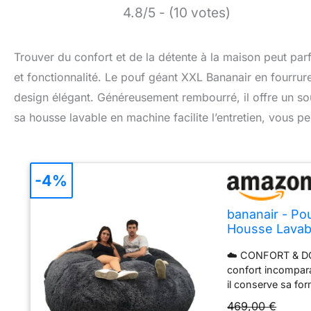
4.8/5 - (10 votes)
Trouver du confort et de la détente à la maison peut parfo
et fonctionnalité. Le pouf géant XXL Bananair en fourru
design élégant. Généreusement rembourré, il offre un so
sa housse lavable en machine facilite l’entretien, vous p
-4%
bananair - Po
Housse Lavab
Qualité Supéri
☁️ CONFORT & DOU
confort incompar
il conserve sa fo
souhaitez. Sa ho
469,00 €