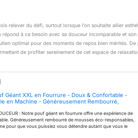
is relever du défi, surtout lorsque l’on souhaite allier esthé
re répond à ce besoin avec sa douceur incomparable et son
utien optimal pour des moments de repos bien mérités. De 
ermettant de profiter sereinement de cet espace de relaxatio
uf Géant XXL en Fourrure - Doux & Confortable -
le en Machine - Généreusement Rembourré,
eure - Gros Pouf Lit, Bean Bag (Gris, 180 cm)
CEUR : Notre pouf géant en fourrure offre une expérience de
able. Généreusement rembourré de mousses éco-responsables,
rme pour que vous puissiez vous détendre autant que vous le
usse en fourrure synthétique assure une douceur exceptionnelle