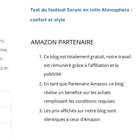
Test du fauteuil Seram en rotin Atmosphera :
confort et style
rs
nne.
on
ique.