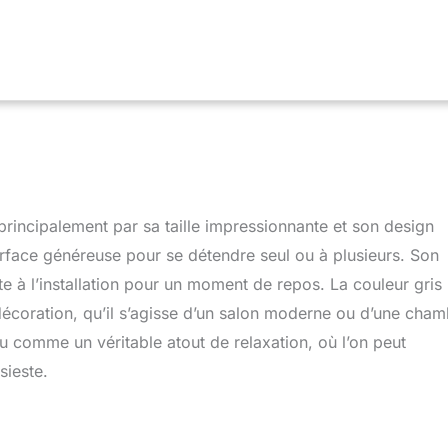
00% DÉTENTE : Transformez votre espace en véritable cocon de
uf xxl se prête à toutes les occasions, que ce soit pour se
ivre, jouer ou regarder la télé, faites de chaque instant un plaisir
IEN SIMPLIFIÉ : Dites adieu aux salissures et aux mauvaises
 de votre pouf géant se retire facilement et se lave en machine
r une propreté et une fraîcheur optimales. 🇫🇷 FABRIQUÉ EN
NAT LOCAL : Chaque pouf est rembourré avec soin dans notre
parisienne, garantissant une qualité irréprochable et un savoir-
ais. En choisissant un pouf Bananair, vous soutenez l’économie
isanat responsable. ✅ SATISFAIT OU REMBOURSÉ : Votre confort
. Si vous n'êtes pas totalement satisfait, nous vous offrons une
incipalement par sa taille impressionnante et son design
ursement sous 30 jours. Notre service client français est à votre
rface généreuse pour se détendre seul ou à plusieurs. Son
ous offrir une assistance de qualité.
ite à l’installation pour un moment de repos. La couleur gris
 décoration, qu’il s’agisse d’un salon moderne ou d’une cha
rçu comme un véritable atout de relaxation, où l’on peut
sieste.