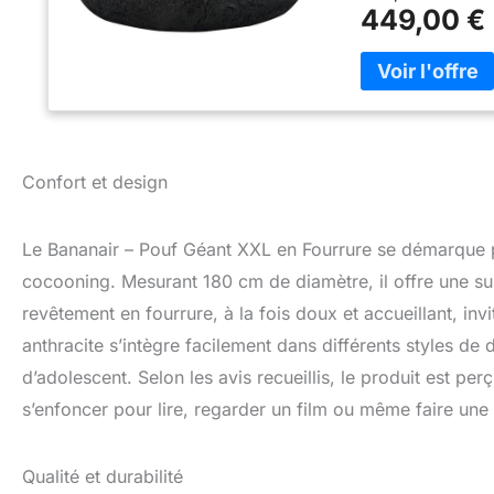
au toucher. 😊 1
449,00 €
douceur. Notre po
détendre, lire un l
absolu. 💦 ENTRET
odeurs, la housse
pour vous assure
FRANCE – ARTISA
atelier en région 
Confort et design
faire 100 % franç
locale et un art
est notre priorité
Le Bananair – Pouf Géant XXL en Fourrure se démarque pr
garantie de rembo
cocooning. Mesurant 180 cm de diamètre, il offre une su
disposition pour v
revêtement en fourrure, à la fois doux et accueillant, inv
anthracite s’intègre facilement dans différents styles de
d’adolescent. Selon les avis recueillis, le produit est pe
s’enfoncer pour lire, regarder un film ou même faire une 
Qualité et durabilité